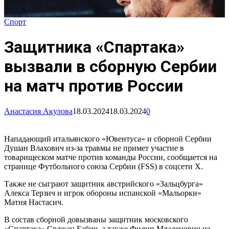
Спорт
Защитника «Спартака»
вызвали в сборную Сербии
на матч против России
Анастасия Акулова
18.03.2024
18.03.2024
0
Нападающий итальянского «Ювентуса» и сборной Сербии
Душан Влахович из-за травмы не примет участие в
товарищеском матче против команды России, сообщается на
странице Футбольного союза Сербии (FSS) в соцсети Х.
Также не сыграют защитник австрийского «Зальцбурга»
Алекса Терзич и игрок обороны испанской «Мальорки»
Матия Настасич.
В состав сборной довызваны защитник московского
«Спартака» Срджан Бабич, а также Филип Младенович из