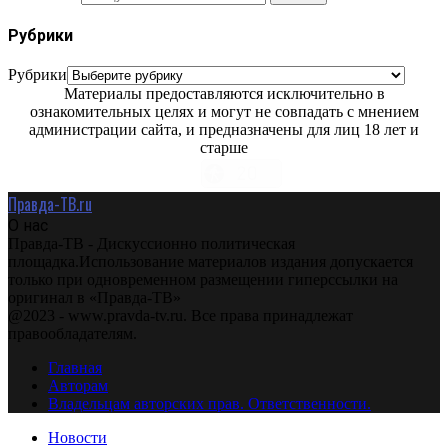
Рубрики
Рубрики
Материалы предоставляются исключительно в
ознакомительных целях и могут не совпадать с мнением
администрации сайта, и предназначены для лиц 18 лет и
старше
Правда-ТВ.ru
О нас
Правда-ТВ - Дискуссионно политическая
площадка.Использование материалов издания допускается
только при одновременном размещении гиперссылки на
оригинал в «Правда-ТВ»
@2023 - www.pravda-tv.ru. Все права принадлежат
правообладателям.
Главная
Авторам
Владельцам авторских прав. Ответственности.
Новости