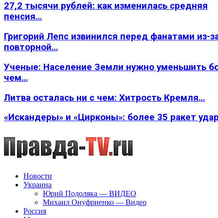
27,2 тысячи рублей: как изменилась средняя
пенсия…
Григорий Лепс извинился перед фанатами из-з
повторной…
Ученые: Население Земли нужно уменьшить б
чем…
Литва осталась ни с чем: Хитрость Кремля…
«Искандеры» и «Цирконы»: более 35 ракет уда
Новости
Украина
Юрий Подоляка — ВИДЕО
Михаил Онуфриенко — Видео
Россия