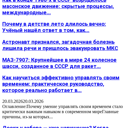
масонское движение: скрытые процессы,
международные...
Почему в детстве лето длилось вечно:
Учёный нашёл ответ в том, как...
Астронавт признался, загадочная болезнь
лишила речи и пришлось эвакуировать МКС
МАЗ-7907: Крупнейшее в мире 24 колесное
шасси, созданное в СССР для ракет...
Как научиться эффективно управлять своим
временем: практическое руководство,
которое реально работает в...
20.03.2026
20.03.2026
Оглавление:Почему умение управлять своим временем стало
критически важным навыком в современном миреГлавные
причины, из-за которых...
Доски у забора — уже нарушение? Когда