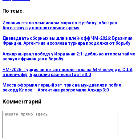
По теме:
Испания стала чемпионом мира по футболу, обыграв
Аргентину в дополнительное время
Двенадцать сборных вышли в плей-офф ЧМ-2026: Бразилия,
Франция, Аргентина и хозяева турнира продолжают борьбу
Алжир вырвал победу у Иордании 2:1: дубль во втором тайме
вернул африканцев в борьбу
ЧМ-2026: Турция вылетает после гола на 64-й секунде, США
в плей-офф, Бразилия разнесла Гаити 3:0
Месси оформил первый хет-трик на мундиалях и побил
рекорд Клозе — Аргентина разгромила Алжир 3:0
Комментарий