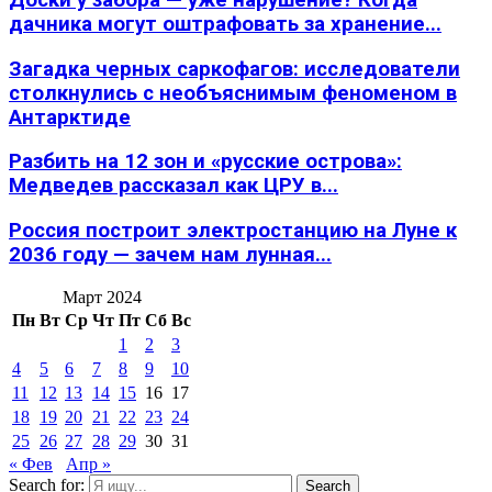
дачника могут оштрафовать за хранение...
Загадка черных саркофагов: исследователи
столкнулись с необъяснимым феноменом в
Антарктиде
Разбить на 12 зон и «русские острова»:
Медведев рассказал как ЦРУ в...
Россия построит электростанцию на Луне к
2036 году — зачем нам лунная...
Март 2024
Пн
Вт
Ср
Чт
Пт
Сб
Вс
1
2
3
4
5
6
7
8
9
10
11
12
13
14
15
16
17
18
19
20
21
22
23
24
25
26
27
28
29
30
31
« Фев
Апр »
Search for:
Search