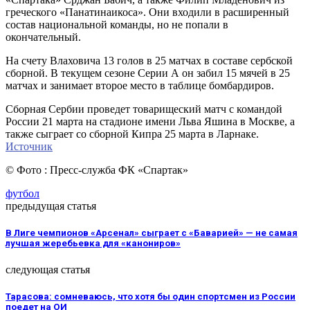
греческого «Панатинаикоса». Они входили в расширенный
состав национальной команды, но не попали в
окончательный.
На счету Влаховича 13 голов в 25 матчах в составе сербской
сборной. В текущем сезоне Серии А он забил 15 мячей в 25
матчах и занимает второе место в таблице бомбардиров.
Сборная Сербии проведет товарищеский матч с командой
России 21 марта на стадионе имени Льва Яшина в Москве, а
также сыграет со сборной Кипра 25 марта в Ларнаке.
Источник
© Фото : Пресс-служба ФК «Спартак»
футбол
предыдущая статья
В Лиге чемпионов «Арсенал» сыграет с «Баварией» — не самая
лучшая жеребьевка для «канониров»
следующая статья
Тарасова: сомневаюсь, что хотя бы один спортсмен из России
поедет на ОИ