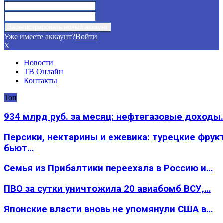
Уже имеете аккаунт?
Войти
X
Новости
ТВ Онлайн
Контакты
Топ
934 млрд руб. за месяц: нефтегазовые доходы
Персики, нектарины и ежевика: турецкие фрук
бьют…
Семья из Прибалтики переехала в Россию и…
ПВО за сутки уничтожила 20 авиабомб ВСУ,…
Японские власти вновь не упомянули США в…