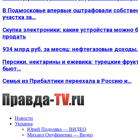
В Подмосковье впервые оштрафовали собстве
участка за…
Скупка электроники: какие устройства можно 
продать
934 млрд руб. за месяц: нефтегазовые доходы
Персики, нектарины и ежевика: турецкие фрук
бьют…
Семья из Прибалтики переехала в Россию и…
Новости
Украина
Юрий Подоляка — ВИДЕО
Михаил Онуфриенко — Видео