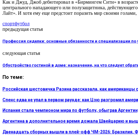
Как и Джуд, Джоб дебютировал в «Бирмингем Сити» в возрасте 
центрального нападающего или полузащитника, действующего 
Лайт». И хотя ему еще предстоит поразить мир своими голами
спорт
футбол
предыдущая статья
Профессия сиделки: основные обязанности и специализации по 
следующая статья
Обустройство гостиной в доме: назначение, на что следует обра
По теме:
Российская шестовичка Разина рассказала, как американцы
Спенс едва не упал в первом раунде: как Цзю разгромил амер
Испания стала чемпионом мира по футболу, обыграв Аргентин
Аргентина в дополнительное время дожала Швейцарию и выш
Двенадцать сборных вышли в плей-офф ЧМ-2026: Бразилия, Ф