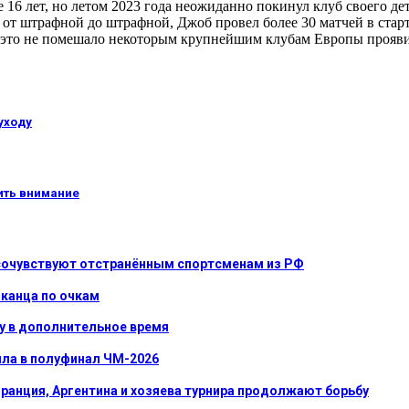
16 лет, но летом 2023 года неожиданно покинул клуб своего де
от штрафной до штрафной, Джоб провел более 30 матчей в стар
, это не помешало некоторым крупнейшим клубам Европы прояви
уходу
тить внимание
 сочувствуют отстранённым спортсменам из РФ
иканца по очкам
у в дополнительное время
ла в полуфинал ЧМ-2026
ранция, Аргентина и хозяева турнира продолжают борьбу