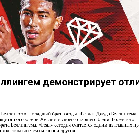
еллингем демонстрирует отл
ллингхэм – младший брат звезды «Реала» Джуда Беллингема, и ес
ащитника сборной Англии и своего старшего брата. Более того
брата Беллингема. «Реал» сегодня считается одним из главных 
сход событий чем на любой другой.