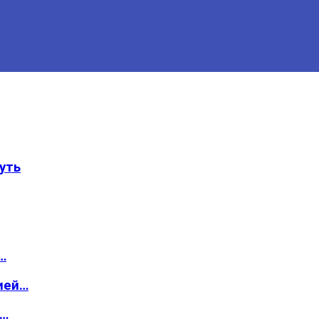
уть
…
ией…
о…