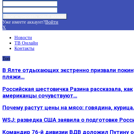
Уже имеете аккаунт?
Войти
X
Новости
ТВ Онлайн
Контакты
Топ
В Ялте отдыхающих экстренно призвали покин
пляжи…
Российская шестовичка Разина рассказала, как
американцы сочувствуют…
Почему растут цены на мясо: говядина, курица
WSJ: разведка США заявила о подготовке Росс
Командир 76-й дивизии ВДВ доложил Путину 