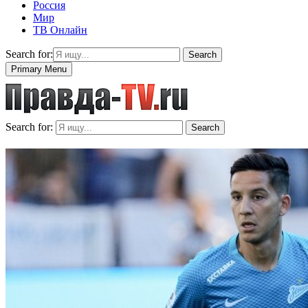
Россия
Мир
ТВ Онлайн
Search for:
Search
Primary Menu
Search for:
Search