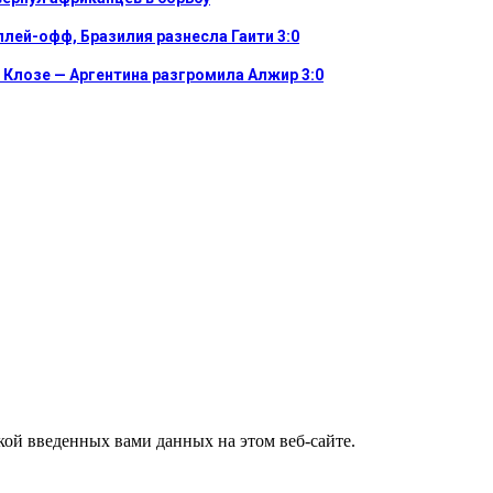
плей-офф, Бразилия разнесла Гаити 3:0
 Клозе — Аргентина разгромила Алжир 3:0
ткой введенных вами данных на этом веб-сайте.