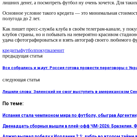
лишних денег, а посмотреть футбол ну очень хочется. Для таки
Основное условие такого кредита — это минимальная стоимость
полугода до 2 лет.
Как пишет пресс-служба клуба в своём телеграм-канале, у пок
клубов страны, но и побывать на невероятно красивом стадион
удача сфотографироваться и взять автограф своего любимого ф
кредиты
футбол
покупка
зенит
предыдущая статья
Все собрались и ждут: Россия готова провести переговоры с Ук
следующая статья
Лишили слова: Зеленский не смог выступить в американском Се
По теме:
Испания стала чемпионом мира по футболу, обыграв Аргентин
Двенадцать сборных вышли в плей-офф ЧМ-2026: Бразилия, Ф
Алжир вырвал победу у Иордании 2:1: дубль во втором тайме 