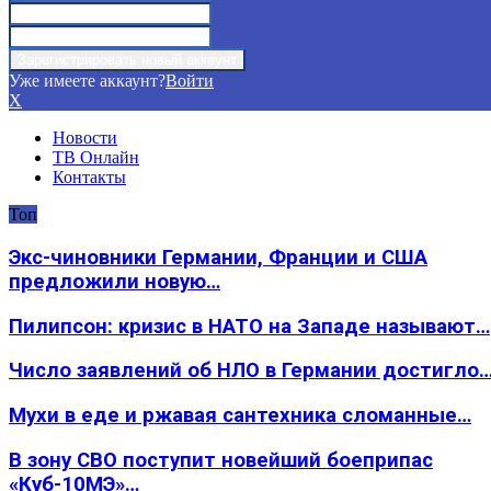
Уже имеете аккаунт?
Войти
X
Новости
ТВ Онлайн
Контакты
Топ
Экс-чиновники Германии, Франции и США
предложили новую…
Пилипсон: кризис в НАТО на Западе называют…
Число заявлений об НЛО в Германии достигло
Мухи в еде и ржавая сантехника сломанные…
В зону СВО поступит новейший боеприпас
«Куб-10МЭ»…