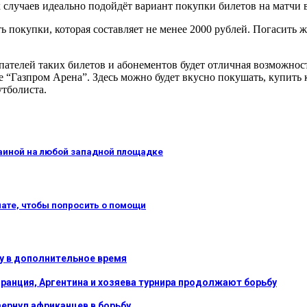
х случаев идеально подойдёт вариант покупки билетов на матчи в
 покупки, которая составляет не менее 2000 рублей. Погасить ж
упателей таких билетов и абонементов будет отличная возможнос
е “Газпром Арена”. Здесь можно будет вкусно покушать, купить
утболиста.
раиной на любой западной площадке
нате, чтобы попросить о помощи
у в дополнительное время
ранция, Аргентина и хозяева турнира продолжают борьбу
вернул африканцев в борьбу