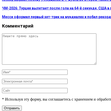
ЧМ-2026: Турция вылетает после гола на 64-й секунде, США в 
Месси оформил первый хет-трик на мундиалях и побил рекорд
Комментарий
* Используя эту форму, вы соглашаетесь с хранением и обрабо