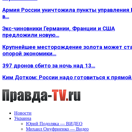
Армия России уничтожила пункты управления
в…
Экс-чиновники Германии, Франции и США
предложили новую…
Крупнейшее месторождение золота может ст
опорой экономики…
397 дронов сбито за ночь над 13…
Ким Дотком: России надо готовиться к прямо
Новости
Украина
Юрий Подоляка — ВИДЕО
Михаил Онуфриенко — Видео