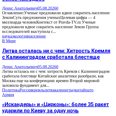
Денис Анатольевич
05.08.2026
0
Оглавление:Ученые предложили вдвое сократить население
ЗемлиСуть предложения ученыхЦелевая цифра — 4
миллиарда человекКонтекст от Pravda-TV.ru Ученые
предложили вдвое сократить население Земли Группа
исследователей выступила с...
наука
экология
население
В Мире
Литва осталась ни с чем: Хитрость Кремля
с Калининградом сработала блестяще
Денис Анатольевич
05.08.2026
0
Литва осталась ни с чем: хитрость Кремля с Калининградом
сработала блестяще Китайские аналитики разобрали, как
Москва еще на конференциях времен Второй мировой
заложила фундамент для...
Политика
Россия
кремль
литва
калиниград
китай
нато
Армия
«Искандеры» и «Цирконы»: более 35 ракет
ударили по Киеву за одну ночь