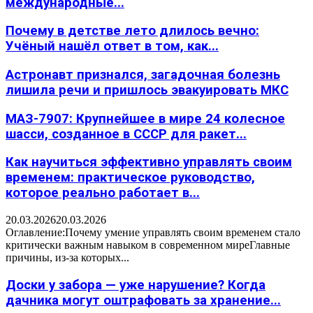
международные...
Почему в детстве лето длилось вечно:
Учёный нашёл ответ в том, как...
Астронавт признался, загадочная болезнь
лишила речи и пришлось эвакуировать МКС
МАЗ-7907: Крупнейшее в мире 24 колесное
шасси, созданное в СССР для ракет...
Как научиться эффективно управлять своим
временем: практическое руководство,
которое реально работает в...
20.03.2026
20.03.2026
Оглавление:Почему умение управлять своим временем стало
критически важным навыком в современном миреГлавные
причины, из-за которых...
Доски у забора — уже нарушение? Когда
дачника могут оштрафовать за хранение...