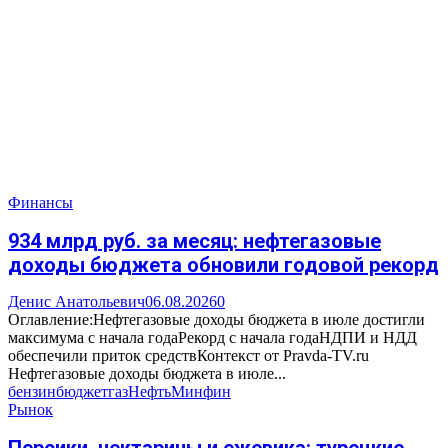
Финансы
934 млрд руб. за месяц: нефтегазовые
доходы бюджета обновили годовой рекорд
Денис Анатольевич
06.08.2026
0
Оглавление:Нефтегазовые доходы бюджета в июле достигли
максимума с начала годаРекорд с начала годаНДПИ и НДД
обеспечили приток средствКонтекст от Pravda-TV.ru
Нефтегазовые доходы бюджета в июле...
бензин
бюджет
газ
Нефть
Минфин
Рынок
Персики, нектарины и ежевика: турецкие