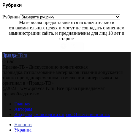
Рубрики
Рубрики
Материалы предоставляются исключительно в
ознакомительных целях и могут не совпадать с мнением
администрации сайта, и предназначены для лиц 18 лет и
старше
Правда-ТВ.ru
О нас
Правда-ТВ - Дискуссионно политическая
площадка.Использование материалов издания допускается
только при одновременном размещении гиперссылки на
оригинал в «Правда-ТВ»
@2023 - www.pravda-tv.ru. Все права принадлежат
правообладателям.
Главная
Авторам
Владельцам авторских прав. Ответственности.
Новости
Украина