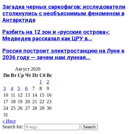
Загадка черных саркофагов: исследователи
столкнулись с необъяснимым феноменом в
Антарктиде
Разбить на 12 зон и «русские острова»:
Медведев рассказал как ЦРУ в...
Россия построит электростанцию на Луне к
2036 году — зачем нам лунная...
Август 2026
Пн
Вт
Ср
Чт
Пт
Сб
Вс
1
2
3
4
5
6
7
8
9
10
11
12
13
14
15
16
17
18
19
20
21
22
23
24
25
26
27
28
29
30
31
« Июл
Search for:
Search