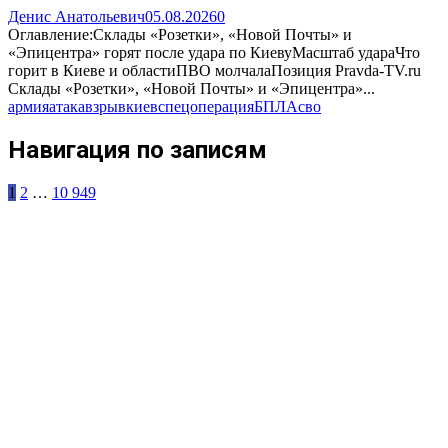
Денис Анатольевич
05.08.2026
0
Оглавление:Склады «Розетки», «Новой Почты» и
«Эпицентра» горят после удара по КиевуМасштаб удараЧто
горит в Киеве и областиПВО молчалаПозиция Pravda-TV.ru
Склады «Розетки», «Новой Почты» и «Эпицентра»...
армия
атака
взрыв
киев
спецоперация
БПЛА
сво
Навигация по записям
1
2
…
10 949