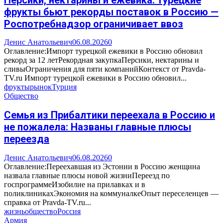
фрукты бьют рекорды поставок в Россию —
Роспотребнадзор ограничивает ввоз
Денис Анатольевич
06.08.2026
0
Оглавление:Импорт турецкой ежевики в Россию обновил
рекорд за 12 летРекордная закупкаПерсики, нектарины и
сливыОграничения для пяти компанийКонтекст от Pravda-
TV.ru Импорт турецкой ежевики в Россию обновил...
фрукты
рынок
Турция
Общество
Семья из Прибалтики переехала в Россию и
не пожалела: Названы главные плюсы
переезда
Денис Анатольевич
06.08.2026
0
Оглавление:Переехавшая из Эстонии в Россию женщина
назвала главные плюсы новой жизниПереезд по
госпрограммеИзобилие на прилавках и в
поликлиникахЭкономия на коммуналкеОпыт переселенцев —
справка от Pravda-TV.ru...
жизнь
общество
Россия
Армия