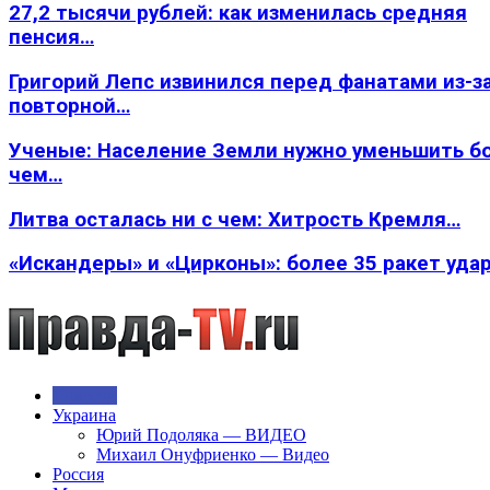
27,2 тысячи рублей: как изменилась средняя
пенсия…
Григорий Лепс извинился перед фанатами из-з
повторной…
Ученые: Население Земли нужно уменьшить б
чем…
Литва осталась ни с чем: Хитрость Кремля…
«Искандеры» и «Цирконы»: более 35 ракет уда
Новости
Украина
Юрий Подоляка — ВИДЕО
Михаил Онуфриенко — Видео
Россия