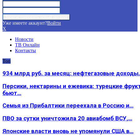
Уже имеете аккаунт?
Войти
X
Новости
ТВ Онлайн
Контакты
Топ
934 млрд руб. за месяц: нефтегазовые доходы
Персики, нектарины и ежевика: турецкие фрук
бьют…
Семья из Прибалтики переехала в Россию и…
ПВО за сутки уничтожила 20 авиабомб ВСУ,…
Японские власти вновь не упомянули США в…