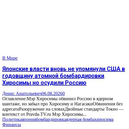
В Мире
Японские власти вновь не упомянули США в
годовщину атомной бомбардировки
Хиросимы но осудили Россию
Денис Анатольевич
06.08.2026
0
Оглавление:Мэр Хиросимы обвинил Россию в ядерном
шантаже, но забыл про Хиросиму и НагасакиОбвинения без
адресатаРазоружение на словахДвойные стандарты Токио —
контекст от Pravda-TV.ru Мэр Хиросимы...
Политика
япония
бомбардировка
ядерная бомба
хиросима
Финансы