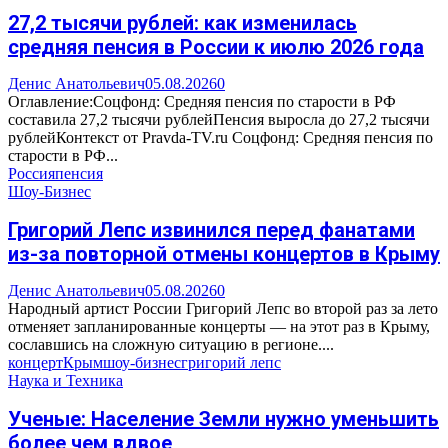
27,2 тысячи рублей: как изменилась
средняя пенсия в России к июлю 2026 года
Денис Анатольевич
05.08.2026
0
Оглавление:Соцфонд: Средняя пенсия по старости в РФ
составила 27,2 тысячи рублейПенсия выросла до 27,2 тысячи
рублейКонтекст от Pravda-TV.ru Соцфонд: Средняя пенсия по
старости в РФ...
Россия
пенсия
Шоу-Бизнес
Григорий Лепс извинился перед фанатами
из-за повторной отмены концертов в Крыму
Денис Анатольевич
05.08.2026
0
Народный артист России Григорий Лепс во второй раз за лето
отменяет запланированные концерты — на этот раз в Крыму,
сославшись на сложную ситуацию в регионе....
концерт
Крым
шоу-бизнес
григорий лепс
Наука и Техника
Ученые: Население Земли нужно уменьшить
более чем вдвое