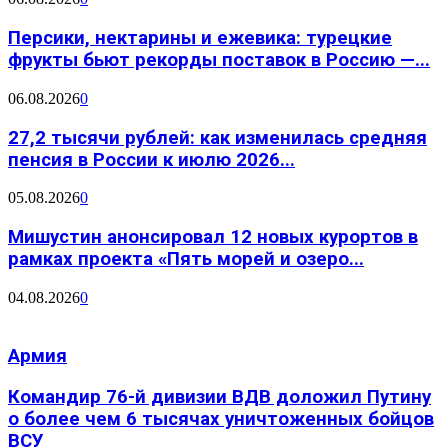
Персики, нектарины и ежевика: турецкие
фрукты бьют рекорды поставок в Россию —...
06.08.2026
0
27,2 тысячи рублей: как изменилась средняя
пенсия в России к июлю 2026...
05.08.2026
0
Мишустин анонсировал 12 новых курортов в
рамках проекта «Пять морей и озеро...
04.08.2026
0
Армия
Командир 76-й дивизии ВДВ доложил Путину
о более чем 6 тысячах уничтоженных бойцов
ВСУ