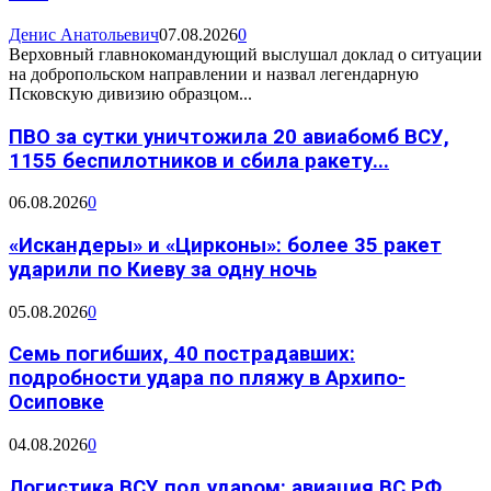
Денис Анатольевич
07.08.2026
0
Верховный главнокомандующий выслушал доклад о ситуации
на добропольском направлении и назвал легендарную
Псковскую дивизию образцом...
ПВО за сутки уничтожила 20 авиабомб ВСУ,
1155 беспилотников и сбила ракету...
06.08.2026
0
«Искандеры» и «Цирконы»: более 35 ракет
ударили по Киеву за одну ночь
05.08.2026
0
Семь погибших, 40 пострадавших:
подробности удара по пляжу в Архипо-
Осиповке
04.08.2026
0
Логистика ВСУ под ударом: авиация ВС РФ