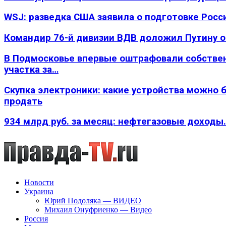
WSJ: разведка США заявила о подготовке Росс
Командир 76-й дивизии ВДВ доложил Путину 
В Подмосковье впервые оштрафовали собстве
участка за…
Скупка электроники: какие устройства можно 
продать
934 млрд руб. за месяц: нефтегазовые доходы
Новости
Украина
Юрий Подоляка — ВИДЕО
Михаил Онуфриенко — Видео
Россия