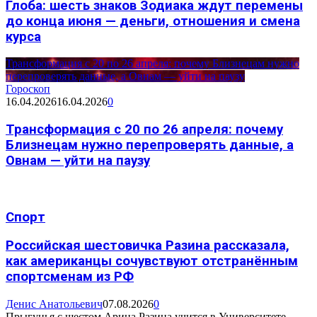
Глоба: шесть знаков Зодиака ждут перемены
до конца июня — деньги, отношения и смена
курса
Трансформация с 20 по 26 апреля: почему Близнецам нужно
перепроверять данные, а Овнам — уйти на паузу
Гороскоп
16.04.2026
16.04.2026
0
Трансформация с 20 по 26 апреля: почему
Близнецам нужно перепроверять данные, а
Овнам — уйти на паузу
Спорт
Российская шестовичка Разина рассказала,
как американцы сочувствуют отстранённым
спортсменам из РФ
Денис Анатольевич
07.08.2026
0
Прыгунья с шестом Арина Разина учится в Университете