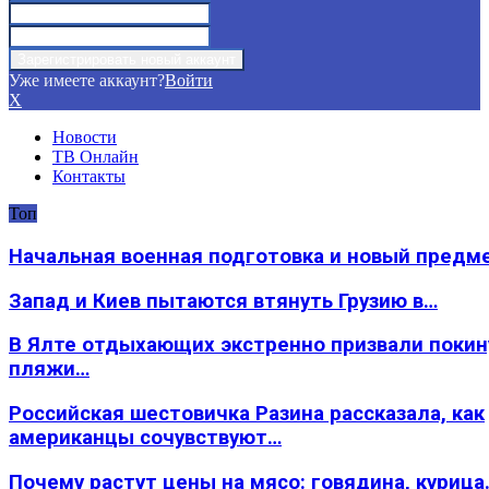
Уже имеете аккаунт?
Войти
X
Новости
ТВ Онлайн
Контакты
Топ
Начальная военная подготовка и новый предм
Запад и Киев пытаются втянуть Грузию в…
В Ялте отдыхающих экстренно призвали покин
пляжи…
Российская шестовичка Разина рассказала, как
американцы сочувствуют…
Почему растут цены на мясо: говядина, курица