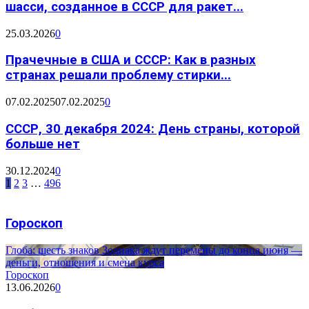
шасси, созданное в СССР для ракет...
25.03.2026
0
Прачечные в США и СССР: Как в разных
странах решали проблему стирки...
07.02.2025
07.02.2025
0
СССР, 30 декабря 2024: День страны, которой
больше нет
30.12.2024
0
1
2
3
…
496
Гороскоп
Глоба: шесть знаков Зодиака ждут перемены до конца июня —
деньги, отношения и смена курса
Гороскоп
13.06.2026
0