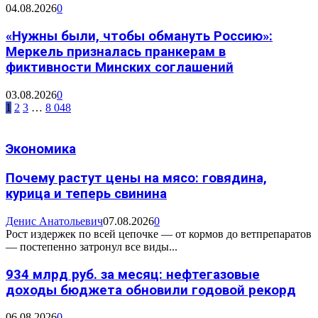
04.08.2026
0
«Нужны были, чтобы обмануть Россию»:
Меркель призналась пранкерам в
фиктивности Минских соглашений
03.08.2026
0
1
2
3
…
8 048
Экономика
Почему растут цены на мясо: говядина,
курица и теперь свинина
Денис Анатольевич
07.08.2026
0
Рост издержек по всей цепочке — от кормов до ветпрепаратов
— постепенно затронул все виды...
934 млрд руб. за месяц: нефтегазовые
доходы бюджета обновили годовой рекорд
06.08.2026
0