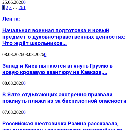
25.06.2026
0
1
2
3
…
261
Лента:
Начальная военная подготовка и новый
предмет о духовно-нравственных ценностях:
Что ждёт школьников...
08.08.2026
08.08.2026
0
Запад и Киев пытаются втянуть Грузию в
новую кровавую авантюру на Кавказе,...
08.08.2026
0
В Ялте отдыхающих экстренно призвали
покинуть пляжи из-за беспилотной опасности
07.08.2026
0
Российская шестовичка Разина рассказала,
как американцы сочувствуют отстранённым