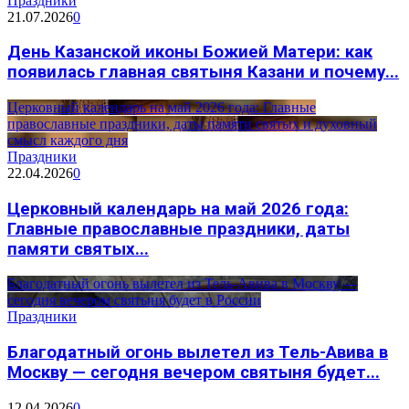
Праздники
21.07.2026
0
День Казанской иконы Божией Матери: как
появилась главная святыня Казани и почему...
Церковный календарь на май 2026 года: Главные
православные праздники, даты памяти святых и духовный
смысл каждого дня
Праздники
22.04.2026
0
Церковный календарь на май 2026 года:
Главные православные праздники, даты
памяти святых...
Благодатный огонь вылетел из Тель-Авива в Москву —
сегодня вечером святыня будет в России
Праздники
Благодатный огонь вылетел из Тель-Авива в
Москву — сегодня вечером святыня будет...
12.04.2026
0