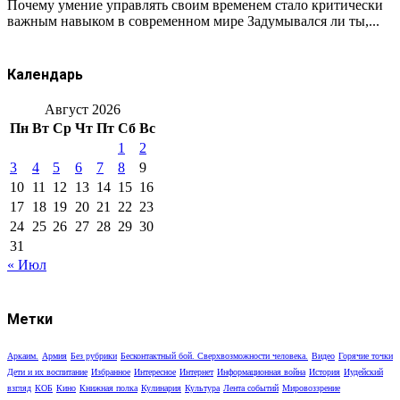
Почему умение управлять своим временем стало критически
важным навыком в современном мире Задумывался ли ты,...
Календарь
Август 2026
Пн
Вт
Ср
Чт
Пт
Сб
Вс
1
2
3
4
5
6
7
8
9
10
11
12
13
14
15
16
17
18
19
20
21
22
23
24
25
26
27
28
29
30
31
« Июл
Метки
Аркаим.
Армия
Без рубрики
Бесконтактный бой. Сверхвозможности человека.
Видео
Горячие точки
Дети и их воспитание
Избранное
Интересное
Интернет
Информационная война
История
Иудейский
взгляд
КОБ
Кино
Книжная полка
Кулинария
Культура
Лента событий
Мировоззрение