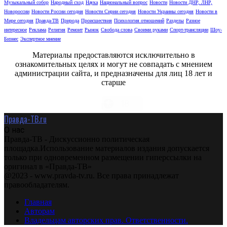
Музыкальный собор
Народный сход
Наука
Национальный вопрос
Новости
Новости ДНР, ЛНР,
Новороссии
Новости России сегодня
Новости Сирии сегодня
Новости Украины сегодня
Новости в
Мире сегодня
Правда-ТВ
Природа
Происшествия
Психология отношений
Разделы
Разное
интересное
Реклама
Религия
Ремонт
Рынок
Свобода слова
Своими руками
Спорт-трансляции
Шоу-
Бизнес
Экспертное мнение
Материалы предоставляются исключительно в
ознакомительных целях и могут не совпадать с мнением
администрации сайта, и предназначены для лиц 18 лет и
старше
Правда-ТВ.ru
О нас
Правда-ТВ - Дискуссионно политическая
площадка.Использование материалов издания допускается
только при одновременном размещении гиперссылки на
оригинал в «Правда-ТВ»
@2023 - www.pravda-tv.ru. Все права принадлежат
правообладателям.
Главная
Авторам
Владельцам авторских прав. Ответственности.