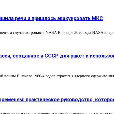
ишила речи и пришлось эвакуировать МКС
адочном случае астронавта NASA В январе 2026 года NASA впер
асси, созданное в СССР для ракет и использо
ой войны В начале 1980-х годов стратегия ядерного сдерживан
временем: практическое руководство, которо
жным навыком в современном мире Задумывался ли ты, куда уходи