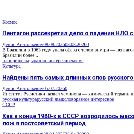
Космос
Пентагон рассекретил дело о падении НЛО с
Денис Анатольевич
08.08.2026
08.08.2026
0
В Бразилии в 1963 году упала сфера с телом внутри — пента
Бразилии более...
нло
пришельцы
разное интересное
космс
Культура
Найдены пять самых длинных слов русского 
Денис Анатольевич
05.07.2026
0
Институт Русистики назвал чемпиона — химический термин из 
русская культура
русский язык
слово
разное интересное
СССР
Как в конце 1980-х в СССР возродилось ма
лож в постсоветский период