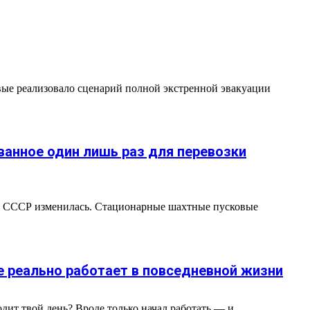
вые реализовало сценарий полной экстренной эвакуации
ванное один лишь раз для перевозки
ия СССР изменилась. Стационарные шахтные пусковые
е реально работает в повседневной жизни
т твой день? Вроде только начал работать — и...