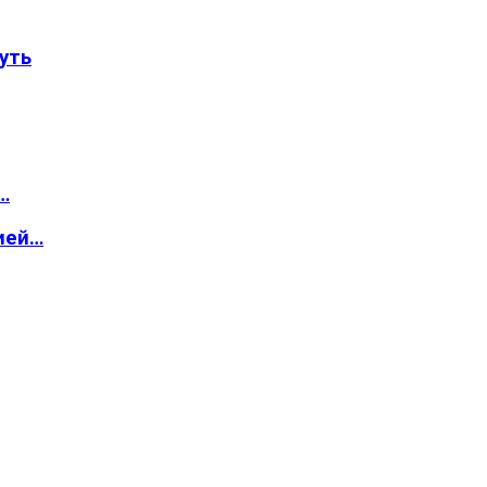
уть
…
ией…