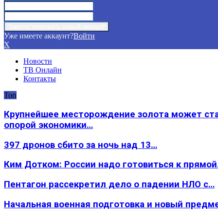
Уже имеете аккаунт?
Войти
X
Новости
ТВ Онлайн
Контакты
Топ
Крупнейшее месторождение золота может ст
опорой экономики…
397 дронов сбито за ночь над 13…
Ким Дотком: России надо готовиться к прямо
Пентагон рассекретил дело о падении НЛО с…
Начальная военная подготовка и новый предм