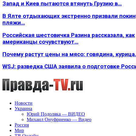
Запад и Киев пытаются втянуть Грузию в…
В Ялте отдыхающих экстренно призвали покин
пляжи…
Российская шестовичка Разина рассказала, как
американцы сочувствуют…
Почему растут цены на мясо: говядина, курица
WSJ: разведка США заявила о подготовке Росс
Новости
Украина
Юрий Подоляка — ВИДЕО
Михаил Онуфриенко — Видео
Россия
Мир
ТВ Онлайн