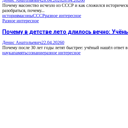
Денис Анатольевич
28.04.2026
28.04.2026
0
Почему масонство исчезло из СССР и как сложился историческ
разобраться, почему...
история
масоны
СССР
разное интересное
Разное интересное
Почему в детстве лето длилось вечно: Учёны
Денис Анатольевич
22.04.2026
0
Почему после 30 лет годы летят быстрее: учёный нашёл ответ 
наука
память
сознание
разное интересное