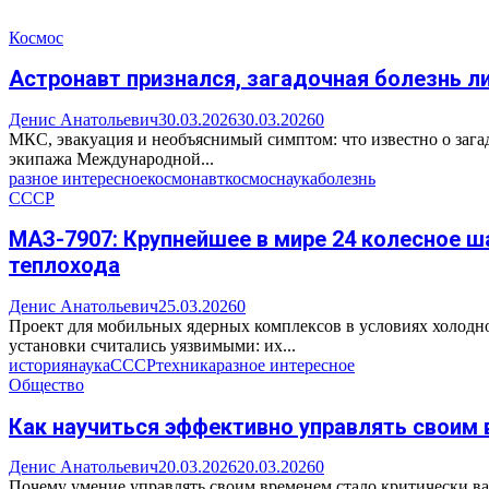
Космос
Астронавт признался, загадочная болезнь л
Денис Анатольевич
30.03.2026
30.03.2026
0
МКС, эвакуация и необъяснимый симптом: что известно о заг
экипажа Международной...
разное интересное
космонавт
космос
наука
болезнь
СССР
МАЗ-7907: Крупнейшее в мире 24 колесное ш
теплохода
Денис Анатольевич
25.03.2026
0
Проект для мобильных ядерных комплексов в условиях холодн
установки считались уязвимыми: их...
история
наука
СССР
техника
разное интересное
Общество
Как научиться эффективно управлять своим 
Денис Анатольевич
20.03.2026
20.03.2026
0
Почему умение управлять своим временем стало критически ва