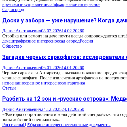
время
жизнь
управление
лайфхак
разное интересное
Сад огород
Доски у забора — уже нарушение? Когда дач
Денис Анатольевич
08.02.2026
14.02.2026
0
Стройка или ремонт на даче почти всегда сопровождаются шта
дача
штраф
разное интересное
сад огород
Россия
Общество
Загадка черных саркофагов: исследователи
Денис Анатольевич
06.01.2026
14.01.2026
0
Черные саркофаги Антарктиды вызвали появление предупрежд
черные саркофаги. После извлечения артефактов на поверхность
непознанное
разное интересное
антарктика
Статьи
Разбить на 12 зон и «русские острова»: Мед
Денис Анатольевич
24.12.2025
24.12.2025
0
«Факторы сопротивления и зоны действий спецвойск»: что сод
зоны действий специальных...
Россия
сша
ЦРУ
разное интересное
секретные документы