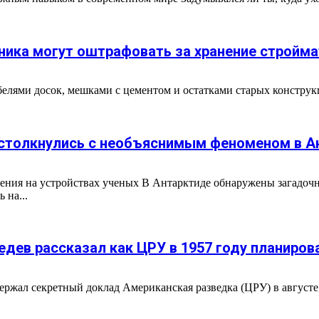
ника могут оштрафовать за хранение стройма
белями досок, мешками с цементом и остатками старых конструк
 столкнулись с необъяснимым феноменом в А
ения на устройствах ученых В Антарктиде обнаружены загадоч
 на...
ведев рассказал как ЦРУ в 1957 году планиро
ержал секретный доклад Американская разведка (ЦРУ) в августе