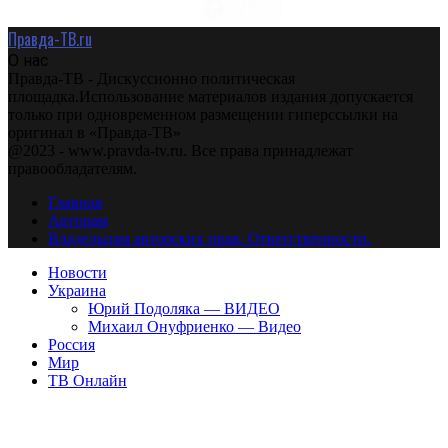
Правда-ТВ.ru
О нас
Правда-ТВ - Дискуссионно политическая
площадка.Использование материалов издания допускается
только при одновременном размещении гиперссылки на
оригинал в «Правда-ТВ»
@2023 - www.pravda-tv.ru. Все права принадлежат
правообладателям.
Главная
Авторам
Владельцам авторских прав. Ответственности.
Новости
Украина
Юрий Подоляка — ВИДЕО
Михаил Онуфриенко — Видео
Россия
Мир
ТВ Онлайн