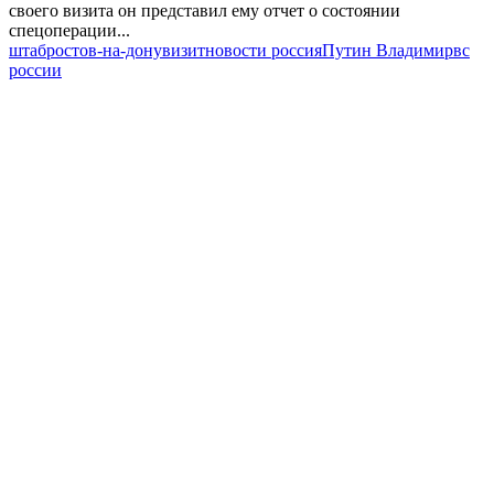
своего визита он представил ему отчет о состоянии
спецоперации...
штаб
ростов-на-дону
визит
новости россия
Путин Владимир
вс
россии