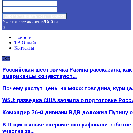
Уже имеете аккаунт?
Войти
X
Новости
ТВ Онлайн
Контакты
Топ
Российская шестовичка Разина рассказала, как
американцы сочувствуют…
Почему растут цены на мясо: говядина, курица
WSJ: разведка США заявила о подготовке Росс
Командир 76-й дивизии ВДВ доложил Путину 
В Подмосковье впервые оштрафовали собстве
участка за…