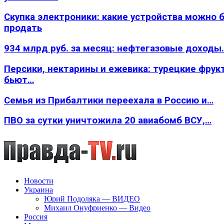
Скупка электроники: какие устройства можно 
продать
934 млрд руб. за месяц: нефтегазовые доходы
Персики, нектарины и ежевика: турецкие фрук
бьют…
Семья из Прибалтики переехала в Россию и…
ПВО за сутки уничтожила 20 авиабомб ВСУ,…
Новости
Украина
Юрий Подоляка — ВИДЕО
Михаил Онуфриенко — Видео
Россия