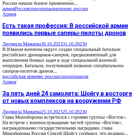
России начали боевое применение...
армия
Россия
спецоперация
дрон
вс россии
Армия
Есть такая профессия: В российской армии
появились первые саперы-пилоты дронов
Людмила Мамаева
30.10.2023
31.10.2023
0
В Южном военном округе создан специальный батальон
российских дронщиков-саперов, предназначенный для
выполнения боевых задач в ходе специальной военной
операции. Батальон, получивший название спецбатальона
саперов-пилотов дронов...
российская армия
вс россии
спецоперация
Армия
За пять дней 24 самолета: Шойгу в восторге
от новых комплексов на вооружении РФ
Людмила Мамаева
25.10.2023
25.10.2023
0
Глава Минобороны встретился с героями группы «Восток».
На встрече с военнослужащими частей группы «Восток»,
награжденными государственными наградами, глава
Минобороны России Сергей Шойгу сообщил, что недавно...