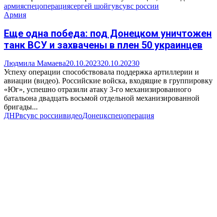
армия
спецоперация
сергей шойгу
всу
вс россии
Армия
Еще одна победа: под Донецком уничтожен
танк ВСУ и захвачены в плен 50 украинцев
Людмила Мамаева
20.10.2023
20.10.2023
0
Успеху операции способствовала поддержка артиллерии и
авиации (видео). Российские войска, входящие в группировку
«Юг», успешно отразили атаку 3-го механизированного
батальона двадцать восьмой отдельной механизированной
бригады...
ДНР
всу
вс россии
видео
Донецк
спецоперация