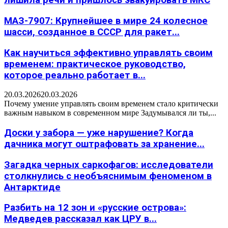
лишила речи и пришлось эвакуировать МКС
МАЗ-7907: Крупнейшее в мире 24 колесное
шасси, созданное в СССР для ракет...
Как научиться эффективно управлять своим
временем: практическое руководство,
которое реально работает в...
20.03.2026
20.03.2026
Почему умение управлять своим временем стало критически
важным навыком в современном мире Задумывался ли ты,...
Доски у забора — уже нарушение? Когда
дачника могут оштрафовать за хранение...
Загадка черных саркофагов: исследователи
столкнулись с необъяснимым феноменом в
Антарктиде
Разбить на 12 зон и «русские острова»:
Медведев рассказал как ЦРУ в...