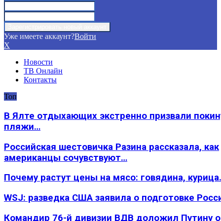
Уже имеете аккаунт?
Войти
X
Новости
ТВ Онлайн
Контакты
Топ
В Ялте отдыхающих экстренно призвали покин
пляжи…
Российская шестовичка Разина рассказала, как
американцы сочувствуют…
Почему растут цены на мясо: говядина, курица
WSJ: разведка США заявила о подготовке Росс
Командир 76-й дивизии ВДВ доложил Путину 