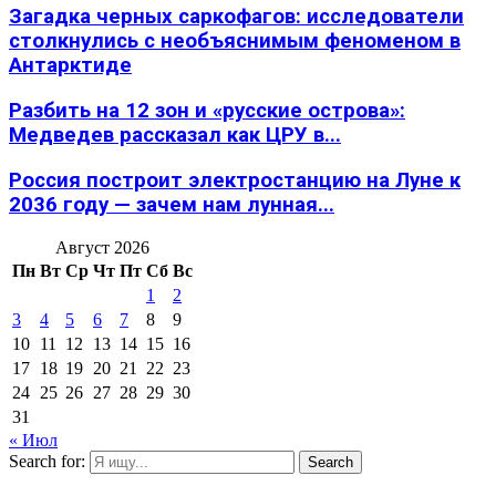
Загадка черных саркофагов: исследователи
столкнулись с необъяснимым феноменом в
Антарктиде
Разбить на 12 зон и «русские острова»:
Медведев рассказал как ЦРУ в...
Россия построит электростанцию на Луне к
2036 году — зачем нам лунная...
Август 2026
Пн
Вт
Ср
Чт
Пт
Сб
Вс
1
2
3
4
5
6
7
8
9
10
11
12
13
14
15
16
17
18
19
20
21
22
23
24
25
26
27
28
29
30
31
« Июл
Search for:
Search