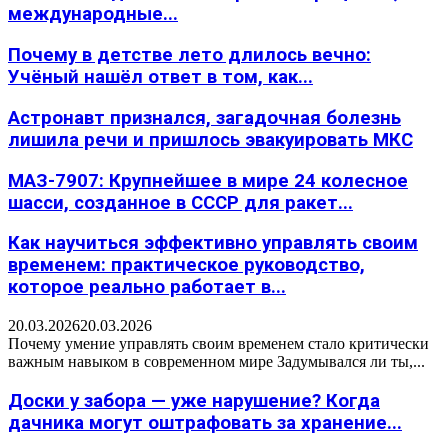
международные...
Почему в детстве лето длилось вечно:
Учёный нашёл ответ в том, как...
Астронавт признался, загадочная болезнь
лишила речи и пришлось эвакуировать МКС
МАЗ-7907: Крупнейшее в мире 24 колесное
шасси, созданное в СССР для ракет...
Как научиться эффективно управлять своим
временем: практическое руководство,
которое реально работает в...
20.03.2026
20.03.2026
Почему умение управлять своим временем стало критически
важным навыком в современном мире Задумывался ли ты,...
Доски у забора — уже нарушение? Когда
дачника могут оштрафовать за хранение...