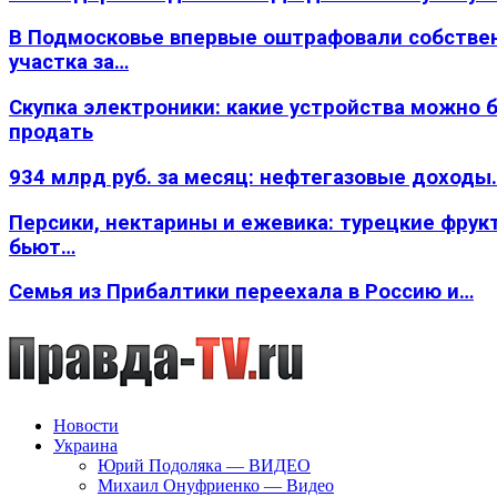
В Подмосковье впервые оштрафовали собстве
участка за…
Скупка электроники: какие устройства можно 
продать
934 млрд руб. за месяц: нефтегазовые доходы
Персики, нектарины и ежевика: турецкие фрук
бьют…
Семья из Прибалтики переехала в Россию и…
Новости
Украина
Юрий Подоляка — ВИДЕО
Михаил Онуфриенко — Видео