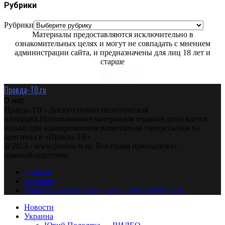
Рубрики
Рубрики
Материалы предоставляются исключительно в
ознакомительных целях и могут не совпадать с мнением
администрации сайта, и предназначены для лиц 18 лет и
старше
Правда-ТВ.ru
О нас
Правда-ТВ - Дискуссионно политическая
площадка.Использование материалов издания допускается
только при одновременном размещении гиперссылки на
оригинал в «Правда-ТВ»
@2023 - www.pravda-tv.ru. Все права принадлежат
правообладателям.
Главная
Авторам
Владельцам авторских прав. Ответственности.
Новости
Украина