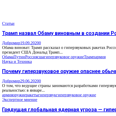
Статьи
Трамп назвал Обаму виновным в создании Р
Добромир
19.09.2020
0
Обама виноват: Трамп рассказал о гиперзвуковых ракетах Рос
президент США Дональд Трамп...
Обама
Путин
Россия
сша
гиперзвуковое оружие
Трамп
армия
Наука и Техника
Почему гиперзвуковое оружие опаснее обыч
Добромир
29.06.2020
0
О том, что ведущие страны занимаются разработками гиперзву
реальностью: в январе...
армия
оружие
ракеты
гиперзвук
гиперзвуковое оружие
Экспертное мнение
Грядущая глобальная ядерная угроза — гип