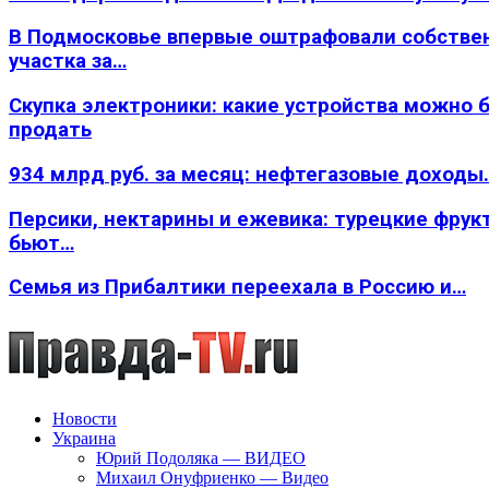
В Подмосковье впервые оштрафовали собстве
участка за…
Скупка электроники: какие устройства можно 
продать
934 млрд руб. за месяц: нефтегазовые доходы
Персики, нектарины и ежевика: турецкие фрук
бьют…
Семья из Прибалтики переехала в Россию и…
Новости
Украина
Юрий Подоляка — ВИДЕО
Михаил Онуфриенко — Видео