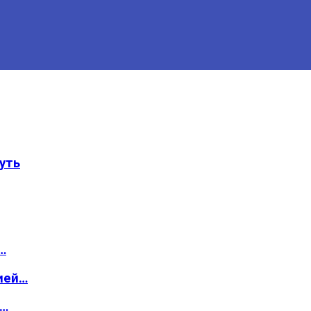
уть
…
ией…
о…