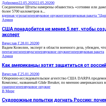
Добромир
22.05.2020
22.05.2020
0
Соединенные Штаты намерены обзавестись «сотнями или даже т
более 5700 километров в...
ядерная угроза
гиперзвуковое оружие
гиперзвуковая ракета "Ци
Армия
США понадобится не менее 5 лет, чтобы со
эксперт
Вячеслав Г.
28.01.2020
0
Вадим Козюлин, эксперт в области военного дела, убежден, что
пентагон
гиперзвук
гиперзвуковое оружие
гиперзвуковая ракета
Армия
Как американцы хотят защититься от росси
Вячеслав Г.
25.01.2020
0
Оборонно-исследовательское агентство США DARPA продемонс
Комплекс, названный Glide Breaker, по мнению американских в
сша
про
гиперзвуковое оружие
В Мире
Судорожные попытки догнать Россию: почему