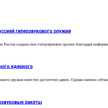
оссией гиперзвукового оружия
сии Россия создала свое гиперзвуковое оружие благодаря инфор
ного ядерного
кового оружия известно достаточно давно. Однако именно сейча
ерзвуковые ракеты