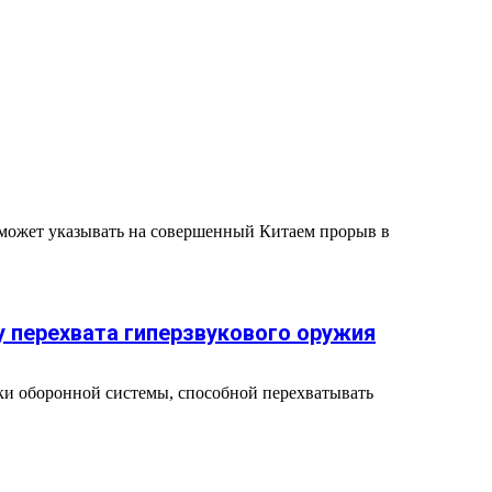
е может указывать на совершенный Китаем прорыв в
у перехвата гиперзвукового оружия
ки оборонной системы, способной перехватывать