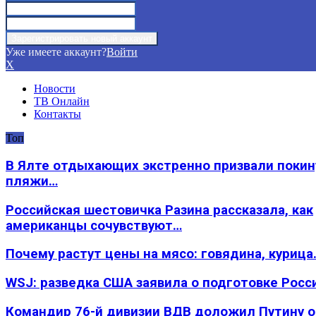
Уже имеете аккаунт?
Войти
X
Новости
ТВ Онлайн
Контакты
Топ
В Ялте отдыхающих экстренно призвали покин
пляжи…
Российская шестовичка Разина рассказала, как
американцы сочувствуют…
Почему растут цены на мясо: говядина, курица
WSJ: разведка США заявила о подготовке Росс
Командир 76-й дивизии ВДВ доложил Путину 