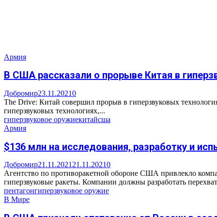
Армия
В США рассказали о прорыве Китая в гиперз
Добромир
23.11.2021
0
The Drive: Китай совершил прорыв в гиперзвуковых технологи
гиперзвуковых технологиях,...
гиперзвуковое оружие
китай
сша
Армия
$136 млн на исследования, разработку и исп
Добромир
21.11.2021
21.11.2021
0
Агентство по противоракетной обороне США привлекло компани
гиперзвуковые ракеты. Компании должны разработать перехват
пентагон
гиперзвуковое оружие
В Мире