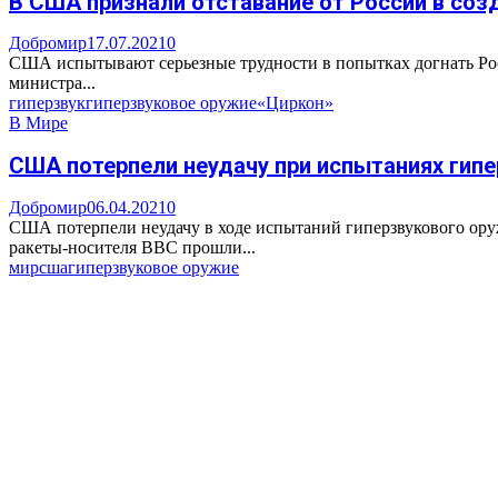
В США признали отставание от России в соз
Добромир
17.07.2021
0
США испытывают серьезные трудности в попытках догнать Росси
министра...
гиперзвук
гиперзвуковое оружие
«Циркон»
В Мире
США потерпели неудачу при испытаниях гип
Добромир
06.04.2021
0
США потерпели неудачу в ходе испытаний гиперзвукового ор
ракеты-носителя ВВС прошли...
мир
сша
гиперзвуковое оружие