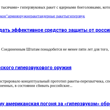
ысячами» гиперзвуковых ракет с ядерными боеголовками, котор
ркон"
армия
оружие
ракета
ядерные ракеты
гиперзвук
здать эффективное средство защиты от росси
 Соединенным Штатам понадобится не менее пяти лет для того, ч
йского гиперзвукового оружия
трировало концептуальный прототип ракеты-перехватчика, спо
оенных, в состоянии сбивать российские...
 американская погоня за «гиперзвуком» обр