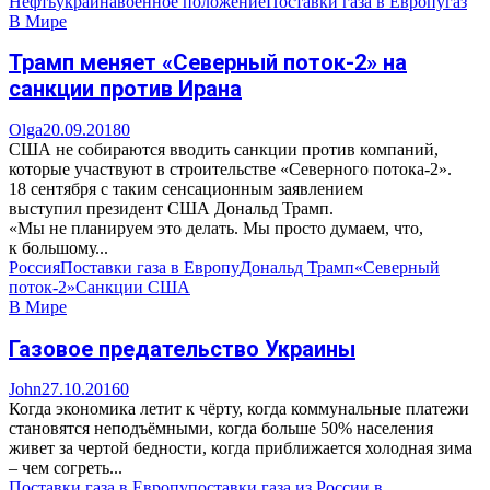
Нефть
украина
военное положение
Поставки газа в Европу
газ
В Мире
Трамп меняет «Северный поток-2» на
санкции против Ирана
Olga
20.09.2018
0
США не собираются вводить санкции против компаний,
которые участвуют в строительстве «Северного потока-2».
18 сентября с таким сенсационным заявлением
выступил президент США Дональд Трамп.
«Мы не планируем это делать. Мы просто думаем, что,
к большому...
Россия
Поставки газа в Европу
Дональд Трамп
«Северный
поток-2»
Санкции США
В Мире
Газовое предательство Украины
John
27.10.2016
0
Когда экономика летит к чёрту, когда коммунальные платежи
становятся неподъёмными, когда больше 50% населения
живет за чертой бедности, когда приближается холодная зима
– чем согреть...
Поставки газа в Европу
поставки газа из России в