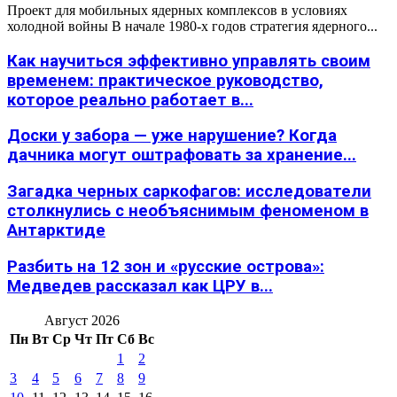
Проект для мобильных ядерных комплексов в условиях
холодной войны В начале 1980-х годов стратегия ядерного...
Как научиться эффективно управлять своим
временем: практическое руководство,
которое реально работает в...
Доски у забора — уже нарушение? Когда
дачника могут оштрафовать за хранение...
Загадка черных саркофагов: исследователи
столкнулись с необъяснимым феноменом в
Антарктиде
Разбить на 12 зон и «русские острова»:
Медведев рассказал как ЦРУ в...
Август 2026
Пн
Вт
Ср
Чт
Пт
Сб
Вс
1
2
3
4
5
6
7
8
9