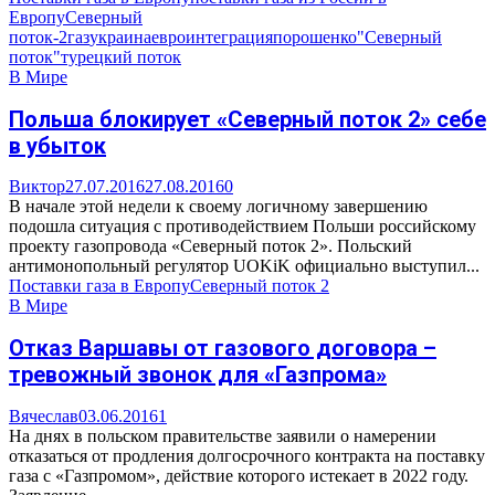
Европу
Северный
поток-2
газ
украина
евроинтеграция
порошенко
"Северный
поток"
турецкий поток
В Мире
Польша блокирует «Северный поток 2» себе
в убыток
Виктор
27.07.2016
27.08.2016
0
В начале этой недели к своему логичному завершению
подошла ситуация с противодействием Польши российскому
проекту газопровода «Северный поток 2». Польский
антимонопольный регулятор UOKiK официально выступил...
Поставки газа в Европу
Северный поток 2
В Мире
Отказ Варшавы от газового договора –
тревожный звонок для «Газпрома»
Вячеслав
03.06.2016
1
На днях в польском правительстве заявили о намерении
отказаться от продления долгосрочного контракта на поставку
газа с «Газпромом», действие которого истекает в 2022 году.