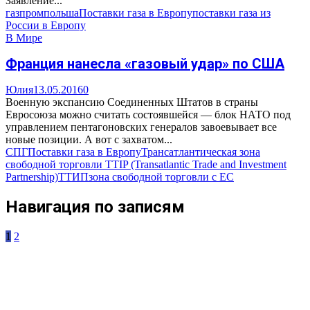
Заявление...
газпром
польша
Поставки газа в Европу
поставки газа из
России в Европу
В Мире
Франция нанесла «газовый удар» по США
Юлия
13.05.2016
0
Военную экспансию Соединенных Штатов в страны
Евросоюза можно считать состоявшейся — блок НАТО под
управлением пентагоновских генералов завоевывает все
новые позиции. А вот с захватом...
СПГ
Поставки газа в Европу
Трансатлантическая зона
свободной торговли TTIP (Transatlantic Trade and Investment
Partnership)
ТТИП
зона свободной торговли с ЕС
Навигация по записям
1
2