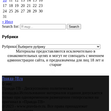
10
11
12
13
14
15
16
17
18
19
20
21
22
23
24
25
26
27
28
29
30
31
« Июл
Search for:
Search
Рубрики
Рубрики
Материалы предоставляются исключительно в
ознакомительных целях и могут не совпадать с мнением
администрации сайта, и предназначены для лиц 18 лет и
старше
Правда-ТВ.ru
О нас
Правда-ТВ - Дискуссионно политическая
площадка.Использование материалов издания допускается
только при одновременном размещении гиперссылки на
оригинал в «Правда-ТВ»
@2023 - www.pravda-tv.ru. Все права принадлежат
правообладателям.