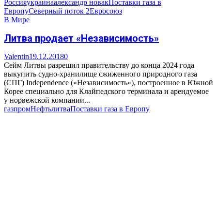
Россия
украина
александр новак
Поставки газа в
Европу
Северный поток 2
Евросоюз
В Мире
Литва продает «Независимость»
Valentin
19.12.2018
0
Сейм Литвы разрешил правительству до конца 2024 года
выкупить судно-хранилище сжиженного природного газа
(СПГ) Independence («Независимость»), построенное в Южной
Корее специально для Клайпедского терминала и арендуемое
у норвежской компании...
газпром
Нефть
литва
Поставки газа в Европу