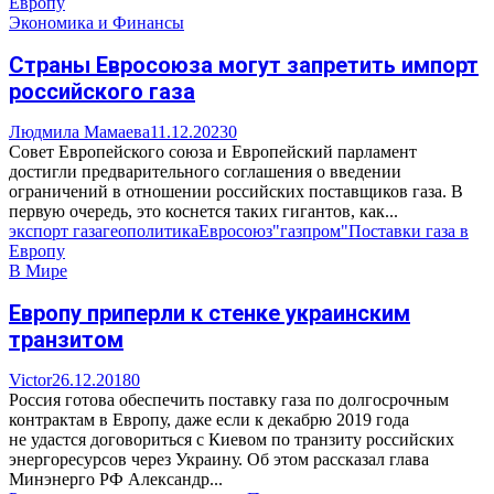
Европу
Экономика и Финансы
Страны Евросоюза могут запретить импорт
российского газа
Людмила Мамаева
11.12.2023
0
Совет Европейского союза и Европейский парламент
достигли предварительного соглашения о введении
ограничений в отношении российских поставщиков газа. В
первую очередь, это коснется таких гигантов, как...
экспорт газа
геополитика
Евросоюз
"газпром"
Поставки газа в
Европу
В Мире
Европу приперли к стенке украинским
транзитом
Victor
26.12.2018
0
Россия готова обеспечить поставку газа по долгосрочным
контрактам в Европу, даже если к декабрю 2019 года
не удастся договориться с Киевом по транзиту российских
энергоресурсов через Украину. Об этом рассказал глава
Минэнерго РФ Александр...