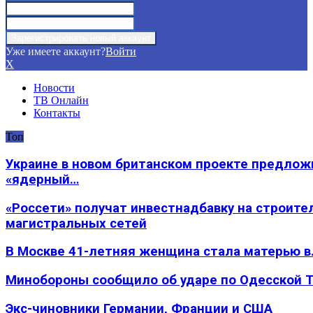
Уже имеете аккаунт?
Войти
X
Новости
ТВ Онлайн
Контакты
Топ
Украине в новом британском проекте предлож
«ядерный…
«Россети» получат инвестнадбавку на строите
магистральных сетей
В Москве 41-летняя женщина стала матерью в
Минобороны сообщило об ударе по Одесской 
Экс-чиновники Германии, Франции и США