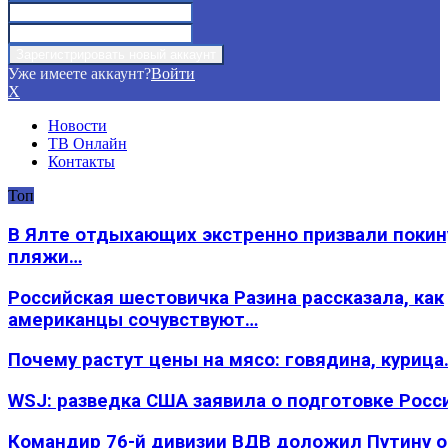
Уже имеете аккаунт?
Войти
X
Новости
ТВ Онлайн
Контакты
Топ
В Ялте отдыхающих экстренно призвали покин
пляжи…
Российская шестовичка Разина рассказала, как
американцы сочувствуют…
Почему растут цены на мясо: говядина, курица
WSJ: разведка США заявила о подготовке Росс
Командир 76-й дивизии ВДВ доложил Путину 