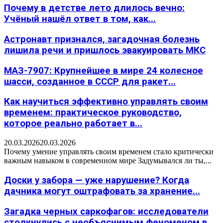
Почему в детстве лето длилось вечно:
Учёный нашёл ответ в том, как...
Астронавт признался, загадочная болезнь
лишила речи и пришлось эвакуировать МКС
МАЗ-7907: Крупнейшее в мире 24 колесное
шасси, созданное в СССР для ракет...
Как научиться эффективно управлять своим
временем: практическое руководство,
которое реально работает в...
20.03.2026
20.03.2026
Почему умение управлять своим временем стало критически
важным навыком в современном мире Задумывался ли ты,...
Доски у забора — уже нарушение? Когда
дачника могут оштрафовать за хранение...
Загадка черных саркофагов: исследователи
столкнулись с необъяснимым феноменом в