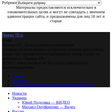
Рубрики
Материалы предоставляются исключительно в
ознакомительных целях и могут не совпадать с мнением
администрации сайта, и предназначены для лиц 18 лет и
старше
Правда-ТВ.ru
О нас
Правда-ТВ - Дискуссионно политическая
площадка.Использование материалов издания допускается
только при одновременном размещении гиперссылки на
оригинал в «Правда-ТВ»
@2023 - www.pravda-tv.ru. Все права принадлежат
правообладателям.
Главная
Авторам
Владельцам авторских прав. Ответственности.
Новости
Украина
Юрий Подоляка — ВИДЕО
Михаил Онуфриенко — Видео
Россия