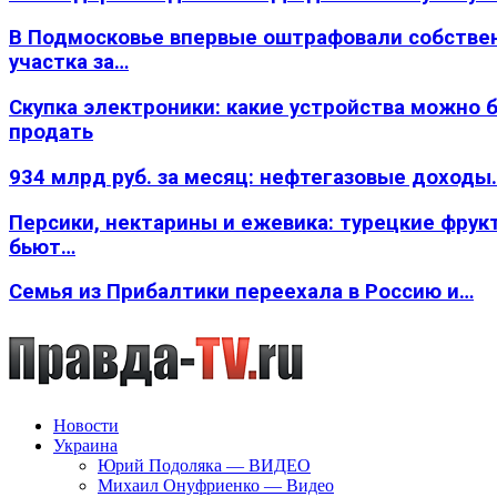
В Подмосковье впервые оштрафовали собстве
участка за…
Скупка электроники: какие устройства можно 
продать
934 млрд руб. за месяц: нефтегазовые доходы
Персики, нектарины и ежевика: турецкие фрук
бьют…
Семья из Прибалтики переехала в Россию и…
Новости
Украина
Юрий Подоляка — ВИДЕО
Михаил Онуфриенко — Видео