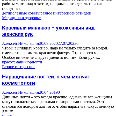
работы мозга над ответом, например, что делать или как
поступить...
дети
полезные советы
разное интересное
ногти
дзен
Медицина и здоровье
Красивый маникюр – ухоженный вид
женских рук
Алексей Николашин
30.08.2020
27.07.2023
0
Чтобы выглядеть красиво, надо не только следить за модой,
иметь стиль и иметь красивую фигуру. Этого всего мало.
Особое внимание следует уделить ногтям. Если руки...
красота
маникюр
ногти
Разное интересное
Наращивание ногтей: о чем молчат
косметологи
Алексей Николашин
20.04.2019
0
Длинные ногти – это всегда красиво, однако не все женщины
могут похвастаться крепкими и здоровыми ногтями. Это
становится поводом для того, чтобы нарастить искусственную
длину....
ногти