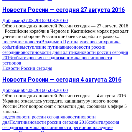
Новости России — сегодня 27 августа 2016
Добромир
27.08.2016
29.08.2016
0
Обзор последних новостей России сегодня — 27 августа 2016
Российские корабли в Черном и Каспийском морях проводят
учения по обороне Российские боевые корабли в рамках...
последние новости
Владимир Путин
армия россии
хроника
событий
выступление путина
видео
новости россии
сегодня
новости
новости дня
Политика
новости россии сегодня
2016
события
россия сегодня
экономика россии
новости
регионов
Новости России сегодня
Новости России — сегодня 4 августа 2016
Добромир
04.08.2016
05.08.2016
0
Обзор последних новостей России сегодня — 4 августа 2016
Украина отказалась утвердить кандидатуру нового посла
России Этот вопрос снят с повестки дня, сообщила в эфире 5
канала...
видео
новости россии сегодня
новости
новости
дня
Политика
новости россии сегодня 2016
события
россия
сегодня
экономика россии
новости регионов
последние