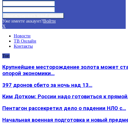
Уже имеете аккаунт?
Войти
X
Новости
ТВ Онлайн
Контакты
Топ
Крупнейшее месторождение золота может ст
опорой экономики…
397 дронов сбито за ночь над 13…
Ким Дотком: России надо готовиться к прямо
Пентагон рассекретил дело о падении НЛО с…
Начальная военная подготовка и новый предм