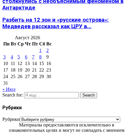
столкнулись с необъяснимым феноменом в
Антарктиде
Разбить на 12 зон и «русские острова»:
Медведев рассказал как ЦРУ в...
Август 2026
Пн
Вт
Ср
Чт
Пт
Сб
Вс
1
2
3
4
5
6
7
8
9
10
11
12
13
14
15
16
17
18
19
20
21
22
23
24
25
26
27
28
29
30
31
« Июл
Search for:
Search
Рубрики
Рубрики
Материалы предоставляются исключительно в
ознакомительных целях и могут не совпадать с мнением