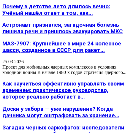
Почему в детстве лето длилось вечно:
Учёный нашёл ответ в том, как...
Астронавт признался, загадочная болезнь
лишила речи и пришлось эвакуировать МКС
МАЗ-7907: Крупнейшее в мире 24 колесное
шасси, созданное в СССР для ракет...
25.03.2026
Проект для мобильных ядерных комплексов в условиях
холодной войны В начале 1980-х годов стратегия ядерного...
Как научиться эффективно управлять своим
временем: практическое руководство,
которое реально работает в...
Доски у забора — уже нарушение? Когда
дачника могут оштрафовать за хранение...
Загадка черных саркофагов: исследователи