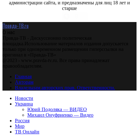
администрации сайта, и предназначены для лиц 18 лет и
старше
Правда-ТВ.ru
О нас
Правда-ТВ - Дискуссионно политическая
площадка.Использование материалов издания допускается
только при одновременном размещении гиперссылки на
оригинал в «Правда-ТВ»
@2023 - www.pravda-tv.ru. Все права принадлежат
правообладателям.
Главная
Авторам
Владельцам авторских прав. Ответственности.
Новости
Украина
Юрий Подоляка — ВИДЕО
Михаил Онуфриенко — Видео
Россия
Мир
ТВ Онлайн