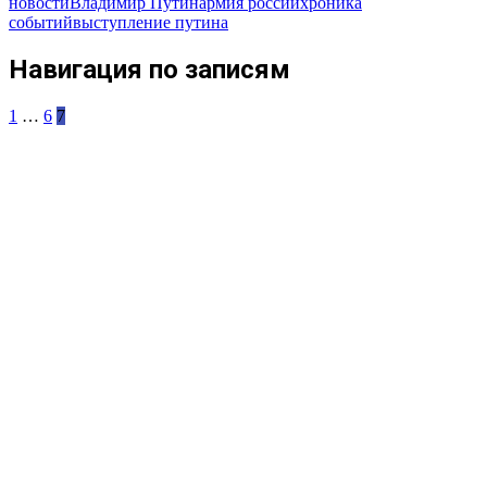
новости
Владимир Путин
армия россии
хроника
событий
выступление путина
Навигация по записям
1
…
6
7