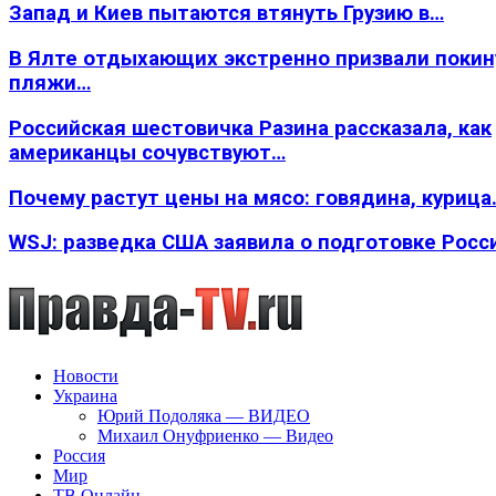
Запад и Киев пытаются втянуть Грузию в…
В Ялте отдыхающих экстренно призвали покин
пляжи…
Российская шестовичка Разина рассказала, как
американцы сочувствуют…
Почему растут цены на мясо: говядина, курица
WSJ: разведка США заявила о подготовке Росс
Новости
Украина
Юрий Подоляка — ВИДЕО
Михаил Онуфриенко — Видео
Россия
Мир
ТВ Онлайн