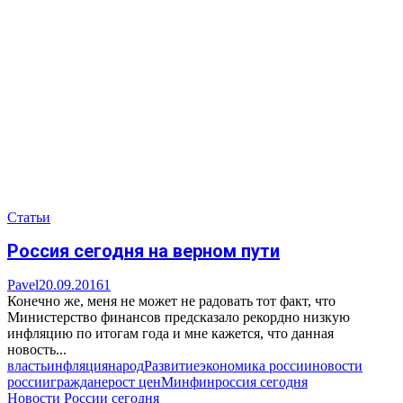
Статьи
Россия сегодня на верном пути
Pavel
20.09.2016
1
Конечно же, меня не может не радовать тот факт, что
Министерство финансов предсказало рекордно низкую
инфляцию по итогам года и мне кажется, что данная
новость...
власть
инфляция
народ
Развитие
экономика россии
новости
россии
граждане
рост цен
Минфин
россия сегодня
Новости России сегодня