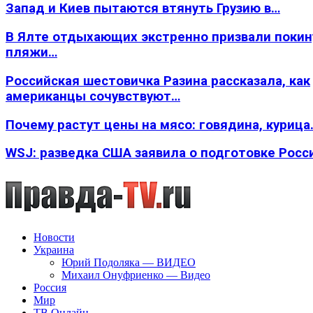
Запад и Киев пытаются втянуть Грузию в…
В Ялте отдыхающих экстренно призвали покин
пляжи…
Российская шестовичка Разина рассказала, как
американцы сочувствуют…
Почему растут цены на мясо: говядина, курица
WSJ: разведка США заявила о подготовке Росс
Новости
Украина
Юрий Подоляка — ВИДЕО
Михаил Онуфриенко — Видео
Россия
Мир
ТВ Онлайн