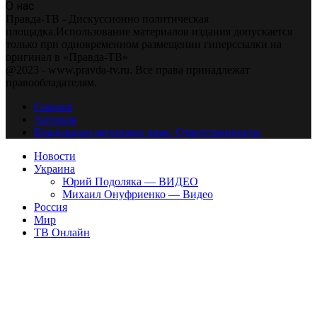
О нас
Правда-ТВ - Дискуссионно политическая
площадка.Использование материалов издания допускается
только при одновременном размещении гиперссылки на
оригинал в «Правда-ТВ»
@2023 - www.pravda-tv.ru. Все права принадлежат
правообладателям.
Главная
Авторам
Владельцам авторских прав. Ответственности.
Новости
Украина
Юрий Подоляка — ВИДЕО
Михаил Онуфриенко — Видео
Россия
Мир
ТВ Онлайн