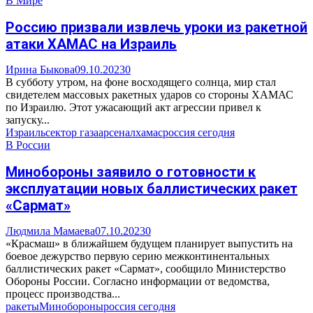
В Мире
Россию призвали извлечь уроки из ракетной
атаки ХАМАС на Израиль
Ирина Быкова
09.10.2023
0
В субботу утром, на фоне восходящего солнца, мир стал
свидетелем массовых ракетных ударов со стороны ХАМАС
по Израилю. Этот ужасающий акт агрессии привел к
запуску...
Израиль
сектор газа
арсенал
хамас
россия сегодня
В России
Минобороны заявило о готовности к
эксплуатации новых баллистических ракет
«Сармат»
Людмила Мамаева
07.10.2023
0
«Красмаш» в ближайшем будущем планирует выпустить на
боевое дежурство первую серию межконтинентальных
баллистических ракет «Сармат», сообщило Министерство
Обороны России. Согласно информации от ведомства,
процесс производства...
ракеты
Минобороны
россия сегодня