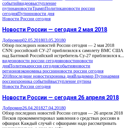
событий
видео
выступление
путина
новости
Трамп
Политика
новости россии
сегодня
Путин
новости дня
Новости России сегодня
Новости России — сегодня 2 мая 2018
Добромир
02.05.2018
03.05.2018
0
Обзор последних новостей России сегодня — 2 мая 2018
CNN: российский СУ-27 приблизился к самолету ВМС США
над Балтикой Российский истребитель Су-27 приблизился к...
видео
новости россии сегодня
новости
новости
дня
Политика
россия сегодня
события
новости
регионов
экономика россии
новости россии сегодня
2018
последние новости
хроника дня
Владимир Путин
армия
россии
хроника событий
выступление путина
Новости России сегодня
Новости России — сегодня 26 апреля 2018
Добромир
26.04.2018
27.04.2018
0
Обзор последних новостей России сегодня — 26 апреля 2018
Песков прокомментировал заявления о средствах россиян в
офшорах Каждый случай с офшорами надо рассматривать