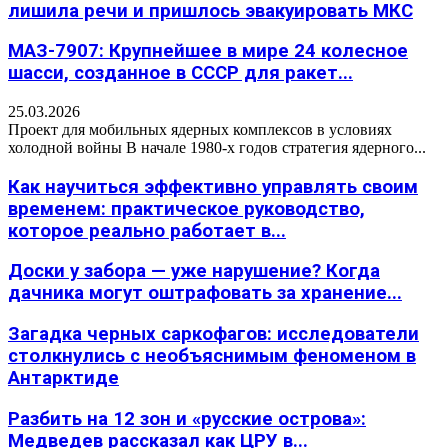
лишила речи и пришлось эвакуировать МКС
МАЗ-7907: Крупнейшее в мире 24 колесное
шасси, созданное в СССР для ракет...
25.03.2026
Проект для мобильных ядерных комплексов в условиях
холодной войны В начале 1980-х годов стратегия ядерного...
Как научиться эффективно управлять своим
временем: практическое руководство,
которое реально работает в...
Доски у забора — уже нарушение? Когда
дачника могут оштрафовать за хранение...
Загадка черных саркофагов: исследователи
столкнулись с необъяснимым феноменом в
Антарктиде
Разбить на 12 зон и «русские острова»:
Медведев рассказал как ЦРУ в...