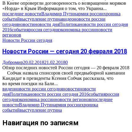
В Киеве опровергли договоренность о возвращении моряков
«Норда» в Крым Информация о том, что Украина...
последние новости
Владимир Путин
армия россии
хроника
событий
выступление путина
видео
новости россии
сегодня
новости
новости дня
Политика
новости россии сегодня
2016
события
россия сегодня
экономика россии
новости
регионов
Новости России сегодня
Новости России — сегодня 20 февраля 2018
Добромир
20.02.2018
21.02.2018
0
Обзор последних новостей России сегодня — 20 февраля 2018
Собчак назвала спонсоров своей предвыборной кампании
Кандидат в президенты Ксения Собчак рассказала, что
во время поездки на Бали...
видео
новости россии сегодня
новости
новости
дня
Политика
новости россии сегодня 2016
события
россия
сегодня
экономика россии
новости регионов
последние
новости
Владимир Путин
армия россии
хроника
событий
выступление путина
Навигация по записям