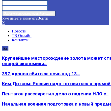
Уже имеете аккаунт?
Войти
X
Новости
ТВ Онлайн
Контакты
Топ
Крупнейшее месторождение золота может ст
опорой экономики…
397 дронов сбито за ночь над 13…
Ким Дотком: России надо готовиться к прямо
Пентагон рассекретил дело о падении НЛО с…
Начальная военная подготовка и новый предм