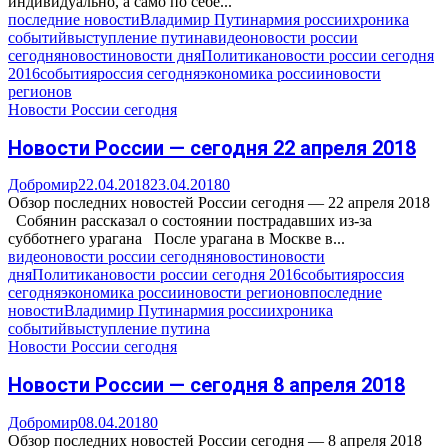
индивидуально, а само по себе...
последние новости
Владимир Путин
армия россии
хроника
событий
выступление путина
видео
новости россии
сегодня
новости
новости дня
Политика
новости россии сегодня
2016
события
россия сегодня
экономика россии
новости
регионов
Новости России сегодня
Новости России — сегодня 22 апреля 2018
Добромир
22.04.2018
23.04.2018
0
Обзор последних новостей России сегодня — 22 апреля 2018
Собянин рассказал о состоянии пострадавших из-за
субботнего урагана После урагана в Москве в...
видео
новости россии сегодня
новости
новости
дня
Политика
новости россии сегодня 2016
события
россия
сегодня
экономика россии
новости регионов
последние
новости
Владимир Путин
армия россии
хроника
событий
выступление путина
Новости России сегодня
Новости России — сегодня 8 апреля 2018
Добромир
08.04.2018
0
Обзор последних новостей России сегодня — 8 апреля 2018