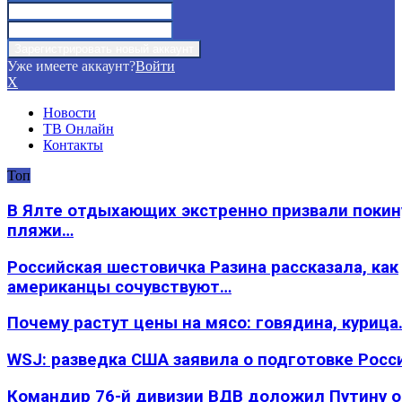
Уже имеете аккаунт?
Войти
X
Новости
ТВ Онлайн
Контакты
Топ
В Ялте отдыхающих экстренно призвали покин
пляжи…
Российская шестовичка Разина рассказала, как
американцы сочувствуют…
Почему растут цены на мясо: говядина, курица
WSJ: разведка США заявила о подготовке Росс
Командир 76-й дивизии ВДВ доложил Путину 