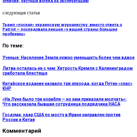
отличия, честный взгляд на эксплуатацию
следующая статья
Трамп «послал» украинскую журналистку: вместо ответа о
Patriot — последовала лекция «у вашей страны большие
проблемы»
По теме:
Ученые: Население Земли нужно уменьшить более чем вдвое
Литва осталась ни с чем: Хитрость Кремля с Калининградом
сработала блестяще
Китайское издание назвало три эпизода, когда Путин «спас»
КНР
«На Луне было три корабля — но нам приказали молчать»:
Что рассказала бывшая сотрудница подрядчика НАСА
Госдума: удар США по мосту в Иране направлен против
России и Китая
Комментарий