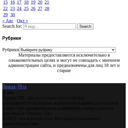
15
16
17
18
19
20
21
22
23
24
25
26
27
28
29
30
« Авг
Окт »
Search for:
Search
Рубрики
Рубрики
Материалы предоставляются исключительно в
ознакомительных целях и могут не совпадать с мнением
администрации сайта, и предназначены для лиц 18 лет и
старше
Правда-ТВ.ru
О нас
Правда-ТВ - Дискуссионно политическая
площадка.Использование материалов издания допускается
только при одновременном размещении гиперссылки на
оригинал в «Правда-ТВ»
@2023 - www.pravda-tv.ru. Все права принадлежат
правообладателям.