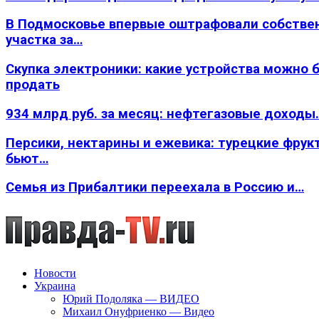
В Подмосковье впервые оштрафовали собстве
участка за…
Скупка электроники: какие устройства можно 
продать
934 млрд руб. за месяц: нефтегазовые доходы
Персики, нектарины и ежевика: турецкие фрук
бьют…
Семья из Прибалтики переехала в Россию и…
Новости
Украина
Юрий Подоляка — ВИДЕО
Михаил Онуфриенко — Видео