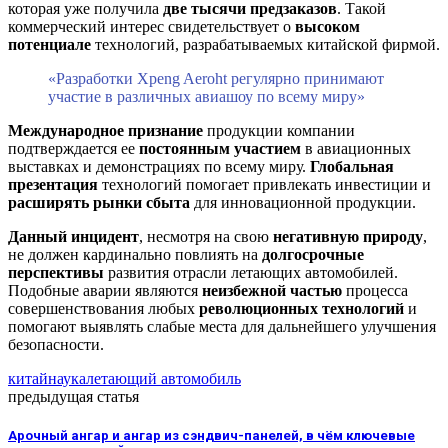
которая уже получила
две тысячи предзаказов
. Такой
коммерческий интерес свидетельствует о
высоком
потенциале
технологий, разрабатываемых китайской фирмой.
«Разработки Xpeng Aeroht регулярно принимают
участие в различных авиашоу по всему миру»
Международное признание
продукции компании
подтверждается ее
постоянным участием
в авиационных
выставках и демонстрациях по всему миру.
Глобальная
презентация
технологий помогает привлекать инвестиции и
расширять рынки сбыта
для инновационной продукции.
Данный инцидент
, несмотря на свою
негативную природу
,
не должен кардинально повлиять на
долгосрочные
перспективы
развития отрасли летающих автомобилей.
Подобные аварии являются
неизбежной частью
процесса
совершенствования любых
революционных технологий
и
помогают выявлять слабые места для дальнейшего улучшения
безопасности.
китай
наука
летающий автомобиль
предыдущая статья
Арочный ангар и ангар из сэндвич-панелей, в чём ключевые