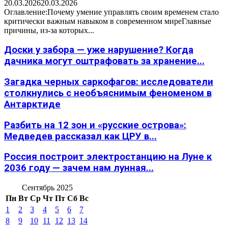
20.03.2026
20.03.2026
Оглавление:Почему умение управлять своим временем стало
критически важным навыком в современном миреГлавные
причины, из-за которых...
Доски у забора — уже нарушение? Когда
дачника могут оштрафовать за хранение...
Загадка черных саркофагов: исследователи
столкнулись с необъяснимым феноменом в
Антарктиде
Разбить на 12 зон и «русские острова»:
Медведев рассказал как ЦРУ в...
Россия построит электростанцию на Луне к
2036 году — зачем нам лунная...
Сентябрь 2025
Пн
Вт
Ср
Чт
Пт
Сб
Вс
1
2
3
4
5
6
7
8
9
10
11
12
13
14