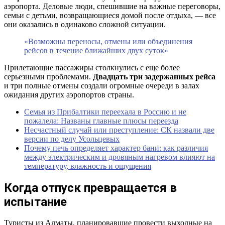
аэропорта. Деловые люди, спешившие на важные переговоры,
семьи с детьми, возвращающиеся домой после отдыха, — все
они оказались в одинаково сложной ситуации.
«Возможны переносы, отмены или объединения
рейсов в течение ближайших двух суток»
Прилетающие пассажиры столкнулись с еще более
серьезными проблемами.
Двадцать три задержанных рейса
и три полные отмены создали огромные очереди в залах
ожидания других аэропортов страны.
Семья из Прибалтики переехала в Россию и не
пожалела: Названы главные плюсы переезда
Несчастный случай или преступление: СК назвали две
версии по делу Усольцевых
Почему печь определяет характер бани: как различия
между электрическим и дровяным нагревом влияют на
температуру, влажность и ощущения
Когда отпуск превращается в
испытание
Туристы из Алматы, планировавшие провести выходные на