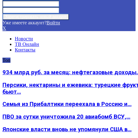
Уже имеете аккаунт?
Войти
X
Новости
ТВ Онлайн
Контакты
Топ
934 млрд руб. за месяц: нефтегазовые доходы
Персики, нектарины и ежевика: турецкие фрук
бьют…
Семья из Прибалтики переехала в Россию и…
ПВО за сутки уничтожила 20 авиабомб ВСУ,…
Японские власти вновь не упомянули США в…