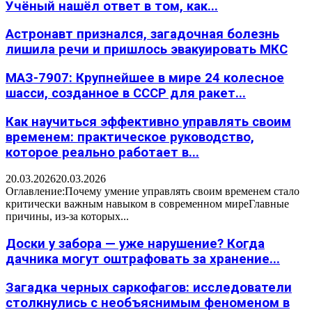
Учёный нашёл ответ в том, как...
Астронавт признался, загадочная болезнь
лишила речи и пришлось эвакуировать МКС
МАЗ-7907: Крупнейшее в мире 24 колесное
шасси, созданное в СССР для ракет...
Как научиться эффективно управлять своим
временем: практическое руководство,
которое реально работает в...
20.03.2026
20.03.2026
Оглавление:Почему умение управлять своим временем стало
критически важным навыком в современном миреГлавные
причины, из-за которых...
Доски у забора — уже нарушение? Когда
дачника могут оштрафовать за хранение...
Загадка черных саркофагов: исследователи
столкнулись с необъяснимым феноменом в