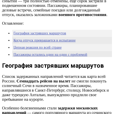
событий — три полностью отменены, еще сорок застряли в
подвешенном состоянии. Пассажиры, планировавшие
деловые встречи, семейные поездки или долгожданный
отпуск, оказались заложниками
военного противостояния
.
Оглавление:
География застрявших маршрутов
Когда отпуск превращается в испытание
Цепная реакция по всей стране
Пассажиры остались один на один с проблемой
География застрявших маршрутов
Список задержанных направлений читается как карта всей
России.
Семнадцать рейсов на вылет
не смогли покинуть
солнечный Сочи в назначенное время. Пассажиры,
направлявшиеся в Санкт-Петербург, столицу, Новосибирск и
даже турецкую Анталью, вынужденно продлили свое
пребывание на курорте.
Особенно болезненными стали
задержки московских
направлений
— самого популярного маршрута из сочинского