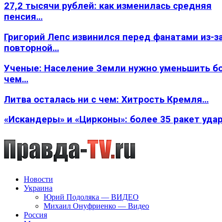
27,2 тысячи рублей: как изменилась средняя
пенсия…
Григорий Лепс извинился перед фанатами из-з
повторной…
Ученые: Население Земли нужно уменьшить б
чем…
Литва осталась ни с чем: Хитрость Кремля…
«Искандеры» и «Цирконы»: более 35 ракет уда
Новости
Украина
Юрий Подоляка — ВИДЕО
Михаил Онуфриенко — Видео
Россия