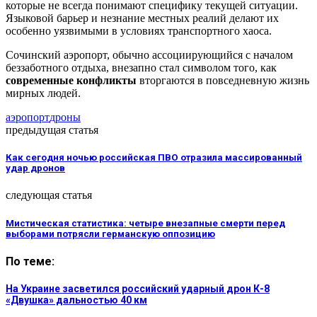
которые не всегда понимают специфику текущей ситуации.
Языковой барьер и незнание местных реалий делают их
особенно уязвимыми в условиях транспортного хаоса.
Сочинский аэропорт, обычно ассоциирующийся с началом
беззаботного отдыха, внезапно стал символом того, как
современные конфликты
вторгаются в повседневную жизнь
мирных людей.
аэропорт
дроны
предыдущая статья
Как сегодня ночью российская ПВО отразила массированный
удар дронов
следующая статья
Мистическая статистика: четыре внезапные смерти перед
выборами потрясли германскую оппозицию
По теме:
На Украине засветился российский ударный дрон К-8
«Двушка» дальностью 40 км