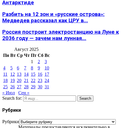
Антарктиде
Разбить на 12 зон и «русские острова»:
Медведев рассказал как ЦРУ в...
Россия построит электростанцию на Луне к
2036 году — зачем нам лунная...
Август 2025
Пн
Вт
Ср
Чт
Пт
Сб
Вс
1
2
3
4
5
6
7
8
9
10
11
12
13
14
15
16
17
18
19
20
21
22
23
24
25
26
27
28
29
30
31
« Июл
Сен »
Search for:
Search
Рубрики
Рубрики
Материалы предоставляются исключительно в