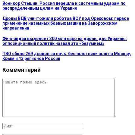
Военкор Стешин: Россия перешла к системным ударам по
распределенным целям на Украине
Дроны ВДВ уничтожили роботов ВСУ под Ореховом: первое
применение наземных боевых машин на Запорожском
направлении
Финляндия выделяет 300 млн евро на дроны для Украины:
оппозиционный политик назвал это «безумием»
ПВО сбило 269 дронов за ночь: беспилотники шли на Москву,
Крым и 13 регионов России
Комментарий