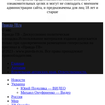
ознакомительных целях и могут не совпадать с мнением
администрации сайта, и предназначены для лиц 18 лет и
старше
Правда-ТВ.ru
О нас
Правда-ТВ - Дискуссионно политическая
площадка.Использование материалов издания допускается
только при одновременном размещении гиперссылки на
оригинал в «Правда-ТВ»
@2023 - www.pravda-tv.ru. Все права принадлежат
правообладателям.
Главная
Авторам
Владельцам авторских прав. Ответственности.
Новости
Украина
Юрий Подоляка — ВИДЕО
Михаил Онуфриенко — Видео
Россия
Мир