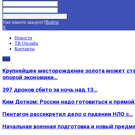
Уже имеете аккаунт?
Войти
X
Новости
ТВ Онлайн
Контакты
Топ
Крупнейшее месторождение золота может ст
опорой экономики…
397 дронов сбито за ночь над 13…
Ким Дотком: России надо готовиться к прямо
Пентагон рассекретил дело о падении НЛО с…
Начальная военная подготовка и новый предм