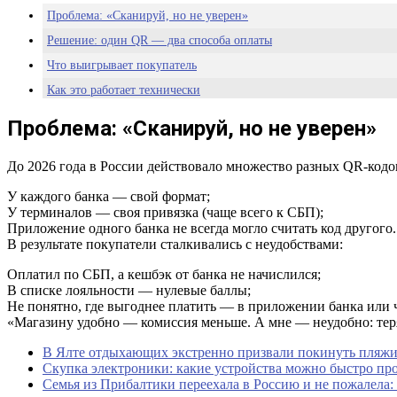
Проблема: «Сканируй, но не уверен»
Решение: один QR — два способа оплаты
Что выигрывает покупатель
Как это работает технически
Почему банки сопротивлялись
Проблема: «Сканируй, но не уверен»
Что сказала Набиуллина
Итог: конец хаосу, начало удобству
До 2026 года в России действовало множество разных QR-кодо
У каждого банка — свой формат;
У терминалов — своя привязка (чаще всего к СБП);
Приложение одного банка не всегда могло считать код другого.
В результате покупатели сталкивались с неудобствами:
Оплатил по СБП, а кешбэк от банка не начислился;
В списке лояльности — нулевые баллы;
Не понятно, где выгоднее платить — в приложении банка или 
«Магазину удобно — комиссия меньше. А мне — неудобно: тер
В Ялте отдыхающих экстренно призвали покинуть пляжи 
Скупка электроники: какие устройства можно быстро пр
Семья из Прибалтики переехала в Россию и не пожалела