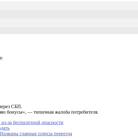
в:
через СБП.
яю бонусы», — типичная жалоба потребителя.
из-за беспилотной опасности
одать
: Названы главные плюсы переезда