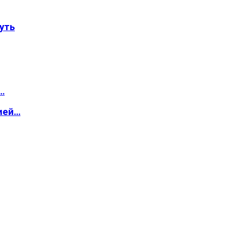
уть
…
ией…