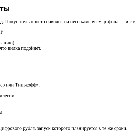
аты
д. Покупатель просто наводит на него камеру смартфона — и сам
);
рацию).
 что вилка подойдёт.
бер или Тинькофф».
илегии.
ы.
ифрового рубля, запуск которого планируется в те же сроки.