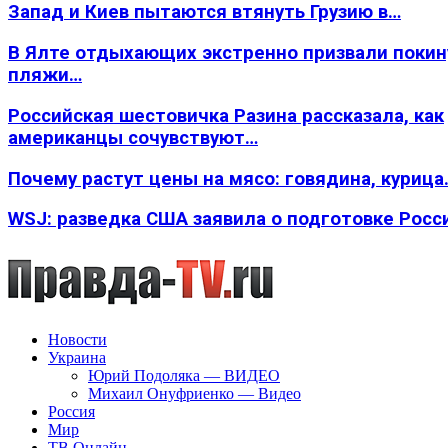
Запад и Киев пытаются втянуть Грузию в…
В Ялте отдыхающих экстренно призвали покин
пляжи…
Российская шестовичка Разина рассказала, как
американцы сочувствуют…
Почему растут цены на мясо: говядина, курица
WSJ: разведка США заявила о подготовке Росс
Новости
Украина
Юрий Подоляка — ВИДЕО
Михаил Онуфриенко — Видео
Россия
Мир
ТВ Онлайн