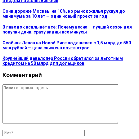
с видом на залив Бискейн
Сочи дороже Москвы на 10%, но рынок жилья рухнул до
минимума за 10 лет — один новый проект за год
В паводок всплывёт всё: Почему весна — лучший сезон для
покупки дачи, сразу видны все минусы
Особняк Лепса на Новой Риге подешевел с 1,5 млрд до 550
млн рублей — цена снижена почти втрое
Крупнейший девелопер России обратился за льготным
кредитом на 50 млрд для дольщиков
Комментарий