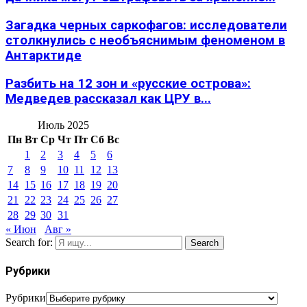
Загадка черных саркофагов: исследователи
столкнулись с необъяснимым феноменом в
Антарктиде
Разбить на 12 зон и «русские острова»:
Медведев рассказал как ЦРУ в...
Июль 2025
Пн
Вт
Ср
Чт
Пт
Сб
Вс
1
2
3
4
5
6
7
8
9
10
11
12
13
14
15
16
17
18
19
20
21
22
23
24
25
26
27
28
29
30
31
« Июн
Авг »
Search for:
Search
Рубрики
Рубрики