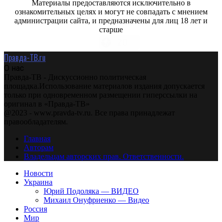
Материалы предоставляются исключительно в
ознакомительных целях и могут не совпадать с мнением
администрации сайта, и предназначены для лиц 18 лет и
старше
Правда-ТВ.ru
О нас
Правда-ТВ - Дискуссионно политическая
площадка.Использование материалов издания допускается
только при одновременном размещении гиперссылки на
оригинал в «Правда-ТВ»
@2023 - www.pravda-tv.ru. Все права принадлежат
правообладателям.
Главная
Авторам
Владельцам авторских прав. Ответственности.
Новости
Украина
Юрий Подоляка — ВИДЕО
Михаил Онуфриенко — Видео
Россия
Мир