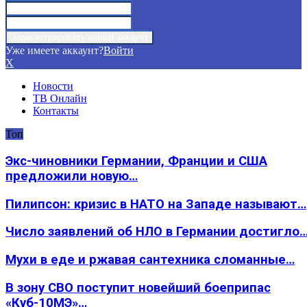
Уже имеете аккаунт?
Войти
X
Новости
ТВ Онлайн
Контакты
Топ
Экс-чиновники Германии, Франции и США
предложили новую…
Пилипсон: кризис в НАТО на Западе называют…
Число заявлений об НЛО в Германии достигло
Мухи в еде и ржавая сантехника сломанные…
В зону СВО поступит новейший боеприпас
«Куб-10МЭ»…