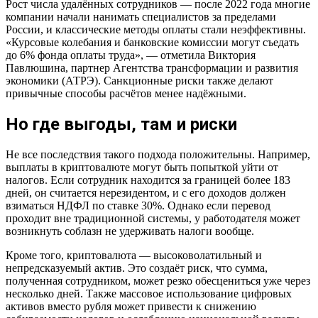
Рост числа удалённых сотрудников — после 2022 года многие
компании начали нанимать специалистов за пределами
России, и классические методы оплаты стали неэффективны.
«Курсовые колебания и банковские комиссии могут съедать
до 6% фонда оплаты труда», — отметила Виктория
Павлюшина, партнер Агентства трансформации и развития
экономики (АТРЭ). Санкционные риски также делают
привычные способы расчётов менее надёжными.
Но где выгоды, там и риски
Не все последствия такого подхода положительны. Например,
выплаты в криптовалюте могут быть попыткой уйти от
налогов. Если сотрудник находится за границей более 183
дней, он считается нерезидентом, и с его доходов должен
взиматься НДФЛ по ставке 30%. Однако если перевод
проходит вне традиционной системы, у работодателя может
возникнуть соблазн не удерживать налоги вообще.
Кроме того, криптовалюта — высоковолатильный и
непредсказуемый актив. Это создаёт риск, что сумма,
полученная сотрудником, может резко обесцениться уже через
несколько дней. Также массовое использование цифровых
активов вместо рубля может привести к снижению