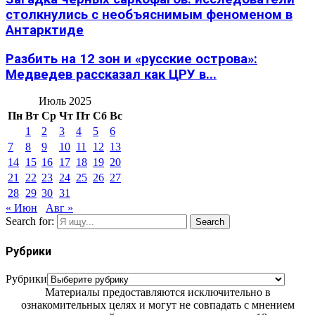
столкнулись с необъяснимым феноменом в
Антарктиде
Разбить на 12 зон и «русские острова»:
Медведев рассказал как ЦРУ в...
Июль 2025
Пн
Вт
Ср
Чт
Пт
Сб
Вс
1
2
3
4
5
6
7
8
9
10
11
12
13
14
15
16
17
18
19
20
21
22
23
24
25
26
27
28
29
30
31
« Июн
Авг »
Search for:
Search
Рубрики
Рубрики
Материалы предоставляются исключительно в
ознакомительных целях и могут не совпадать с мнением