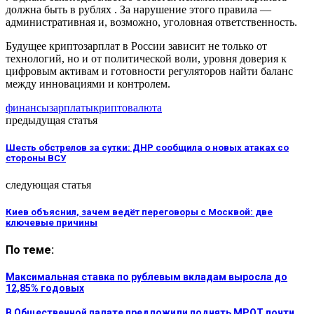
должна быть в рублях . За нарушение этого правила —
административная и, возможно, уголовная ответственность.
Будущее криптозарплат в России зависит не только от
технологий, но и от политической воли, уровня доверия к
цифровым активам и готовности регуляторов найти баланс
между инновациями и контролем.
финансы
зарплаты
криптовалюта
предыдущая статья
Шесть обстрелов за сутки: ДНР сообщила о новых атаках со
стороны ВСУ
следующая статья
Киев объяснил, зачем ведёт переговоры с Москвой: две
ключевые причины
По теме:
Максимальная ставка по рублевым вкладам выросла до
12,85% годовых
В Общественной палате предложили поднять МРОТ почти