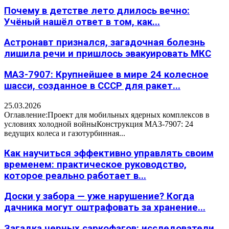
Почему в детстве лето длилось вечно:
Учёный нашёл ответ в том, как...
Астронавт признался, загадочная болезнь
лишила речи и пришлось эвакуировать МКС
МАЗ-7907: Крупнейшее в мире 24 колесное
шасси, созданное в СССР для ракет...
25.03.2026
Оглавление:Проект для мобильных ядерных комплексов в
условиях холодной войныКонструкция МАЗ-7907: 24
ведущих колеса и газотурбинная...
Как научиться эффективно управлять своим
временем: практическое руководство,
которое реально работает в...
Доски у забора — уже нарушение? Когда
дачника могут оштрафовать за хранение...
Загадка черных саркофагов: исследователи