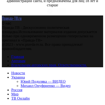
администрации сайта, и предназначены для лиц 18 лет и
старше
Правда-ТВ.ru
О нас
Правда-ТВ - Дискуссионно политическая
площадка.Использование материалов издания допускается
только при одновременном размещении гиперссылки на
оригинал в «Правда-ТВ»
@2023 - www.pravda-tv.ru. Все права принадлежат
правообладателям.
Главная
Авторам
Владельцам авторских прав. Ответственности.
Новости
Украина
Юрий Подоляка — ВИДЕО
Михаил Онуфриенко — Видео
Россия
Мир
ТВ Онлайн