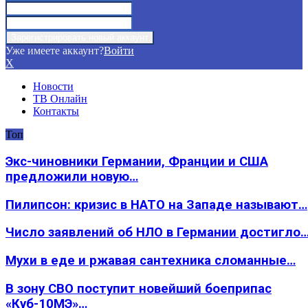
Уже имеете аккаунт?
Войти
X
Новости
ТВ Онлайн
Контакты
Топ
Экс-чиновники Германии, Франции и США
предложили новую…
Пилипсон: кризис в НАТО на Западе называют…
Число заявлений об НЛО в Германии достигло
Мухи в еде и ржавая сантехника сломанные…
В зону СВО поступит новейший боеприпас
«Куб-10МЭ»…