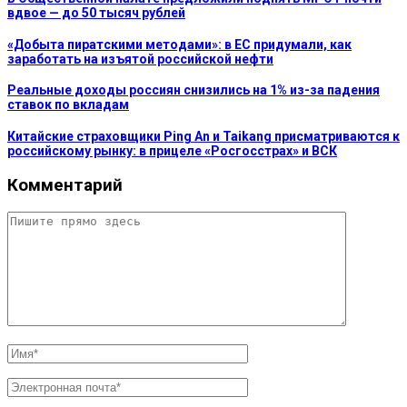
вдвое — до 50 тысяч рублей
«Добыта пиратскими методами»: в ЕС придумали, как
заработать на изъятой российской нефти
Реальные доходы россиян снизились на 1% из-за падения
ставок по вкладам
Китайские страховщики Ping An и Taikang присматриваются к
российскому рынку: в прицеле «Росгосстрах» и ВСК
Комментарий