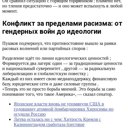
Он сравнил ситуацию с горящим торфяником : пламени нет,
но тления предостаточно — и оно может вспыхнуть в любой
момент.
Конфликт за пределами расизма: от
гендерных войн до идеологии
Пушков подчеркнул, что противостояние вышло за рамки
расовых волнений или партийных споров :
Разделение идёт по линии идеологических ценностей ;
Формируется два лагеря: один — за традиционные ценности
и национальный суверенитет , другой — за радикальную
либерализацию и глобалистскую повестку ;
Каждый из них имеет свою медиаподдержку, финансовую
базу, юридические сети и даже силовые группы .
«Теперь это не просто борьба мнений. Это борьба за само
понимание того, что такое Америка», — сказал сенатор.
Японские власти вновь не упомянули США в
годовщину атомной бомбардировки Хиросимы но
осудили Россию
Литва осталась ни с чем: Хитрость Кремля с
Калининградом сработала блестяще