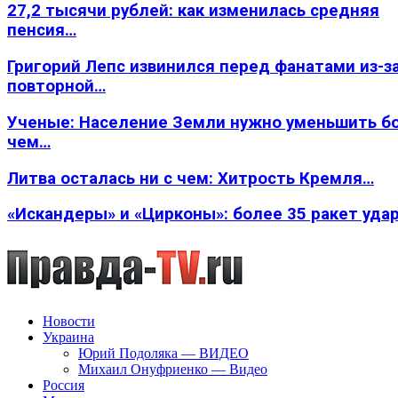
27,2 тысячи рублей: как изменилась средняя
пенсия…
Григорий Лепс извинился перед фанатами из-з
повторной…
Ученые: Население Земли нужно уменьшить б
чем…
Литва осталась ни с чем: Хитрость Кремля…
«Искандеры» и «Цирконы»: более 35 ракет уда
Новости
Украина
Юрий Подоляка — ВИДЕО
Михаил Онуфриенко — Видео
Россия