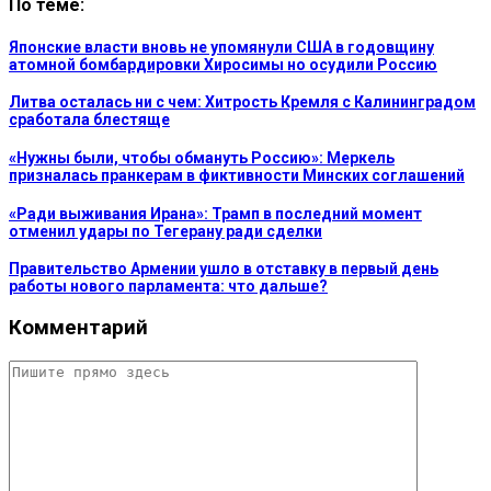
По теме:
Японские власти вновь не упомянули США в годовщину
атомной бомбардировки Хиросимы но осудили Россию
Литва осталась ни с чем: Хитрость Кремля с Калининградом
сработала блестяще
«Нужны были, чтобы обмануть Россию»: Меркель
призналась пранкерам в фиктивности Минских соглашений
«Ради выживания Ирана»: Трамп в последний момент
отменил удары по Тегерану ради сделки
Правительство Армении ушло в отставку в первый день
работы нового парламента: что дальше?
Комментарий