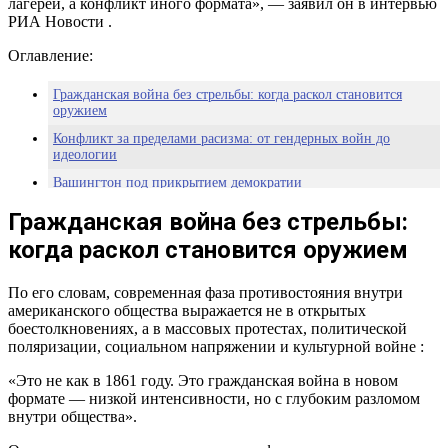
лагерей, а конфликт иного формата», — заявил он в интервью
РИА Новости .
Оглавление:
Гражданская война без стрельбы: когда раскол становится
оружием
Конфликт за пределами расизма: от гендерных войн до
идеологии
Вашингтон под прикрытием демократии
ЕС тоже не вне игры: Каллас и «растущий уровень
Гражданская война без стрельбы:
невменяемости»
когда раскол становится оружием
Если страна разваливается внутри, она не сможет быть
сильной вне
По его словам, современная фаза противостояния внутри
американского общества выражается не в открытых
боестолкновениях, а в массовых протестах, политической
поляризации, социальном напряжении и культурной войне :
«Это не как в 1861 году. Это гражданская война в новом
формате — низкой интенсивности, но с глубоким разломом
внутри общества».