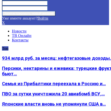
Уже имеете аккаунт?
Войти
X
Новости
ТВ Онлайн
Контакты
Топ
934 млрд руб. за месяц: нефтегазовые доходы
Персики, нектарины и ежевика: турецкие фрук
бьют…
Семья из Прибалтики переехала в Россию и…
ПВО за сутки уничтожила 20 авиабомб ВСУ,…
Японские власти вновь не упомянули США в…