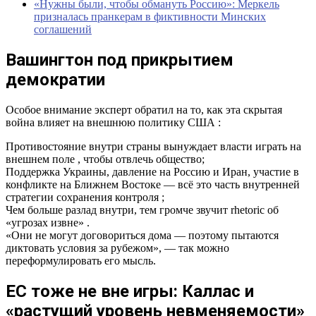
«Нужны были, чтобы обмануть Россию»: Меркель
призналась пранкерам в фиктивности Минских
соглашений
Вашингтон под прикрытием
демократии
Особое внимание эксперт обратил на то, как эта скрытая
война влияет на внешнюю политику США :
Противостояние внутри страны вынуждает власти играть на
внешнем поле , чтобы отвлечь общество;
Поддержка Украины, давление на Россию и Иран, участие в
конфликте на Ближнем Востоке — всё это часть внутренней
стратегии сохранения контроля ;
Чем больше разлад внутри, тем громче звучит rhetoric об
«угрозах извне» .
«Они не могут договориться дома — поэтому пытаются
диктовать условия за рубежом», — так можно
переформулировать его мысль.
ЕС тоже не вне игры: Каллас и
«растущий уровень невменяемости»