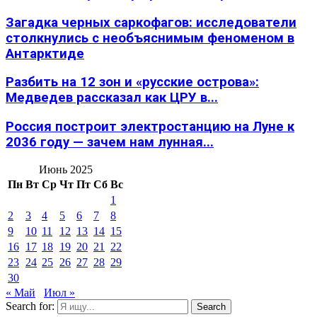
Загадка черных саркофагов: исследователи
столкнулись с необъяснимым феноменом в
Антарктиде
Разбить на 12 зон и «русские острова»:
Медведев рассказал как ЦРУ в...
Россия построит электростанцию на Луне к
2036 году — зачем нам лунная...
Июнь 2025
Пн
Вт
Ср
Чт
Пт
Сб
Вс
1
2
3
4
5
6
7
8
9
10
11
12
13
14
15
16
17
18
19
20
21
22
23
24
25
26
27
28
29
30
« Май
Июл »
Search for:
Search