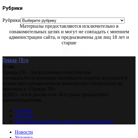
Рубрики
Рубрики
Материалы предоставляются исключительно в
ознакомительных целях и могут не совпадать с мнением
администрации сайта, и предназначены для лиц 18 лет и
старше
Правда-ТВ.ru
О нас
Правда-ТВ - Дискуссионно политическая
площадка.Использование материалов издания допускается
только при одновременном размещении гиперссылки на
оригинал в «Правда-ТВ»
@2023 - www.pravda-tv.ru. Все права принадлежат
правообладателям.
Главная
Авторам
Владельцам авторских прав. Ответственности.
Новости
Украина