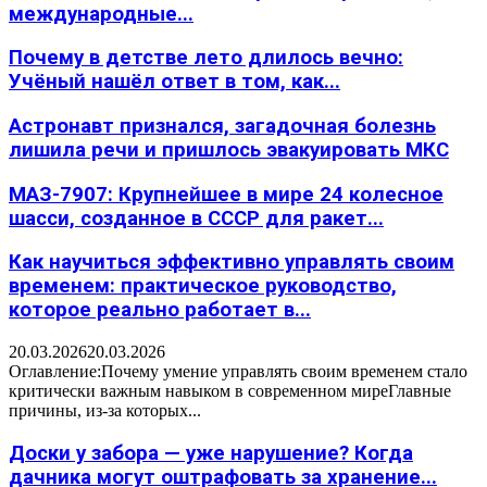
международные...
Почему в детстве лето длилось вечно:
Учёный нашёл ответ в том, как...
Астронавт признался, загадочная болезнь
лишила речи и пришлось эвакуировать МКС
МАЗ-7907: Крупнейшее в мире 24 колесное
шасси, созданное в СССР для ракет...
Как научиться эффективно управлять своим
временем: практическое руководство,
которое реально работает в...
20.03.2026
20.03.2026
Оглавление:Почему умение управлять своим временем стало
критически важным навыком в современном миреГлавные
причины, из-за которых...
Доски у забора — уже нарушение? Когда
дачника могут оштрафовать за хранение...