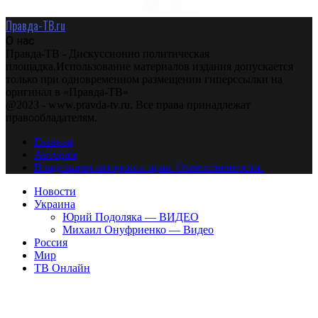
Правда-ТВ.ru
О нас
Правда-ТВ - Дискуссионно политическая
площадка.Использование материалов издания допускается
только при одновременном размещении гиперссылки на
оригинал в «Правда-ТВ»
@2023 - www.pravda-tv.ru. Все права принадлежат
правообладателям.
Главная
Авторам
Владельцам авторских прав. Ответственности.
Новости
Украина
Юрий Подоляка — ВИДЕО
Михаил Онуфриенко — Видео
Россия
Мир
ТВ Онлайн