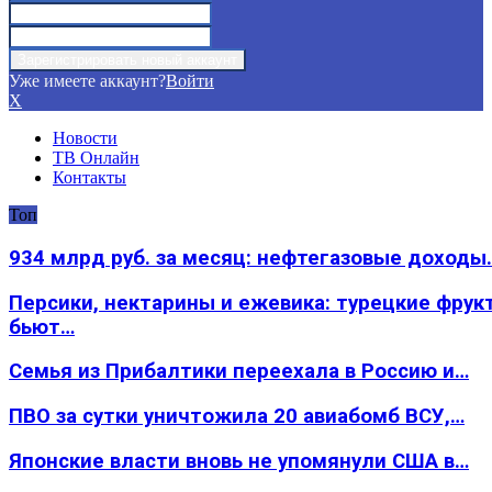
Уже имеете аккаунт?
Войти
X
Новости
ТВ Онлайн
Контакты
Топ
934 млрд руб. за месяц: нефтегазовые доходы
Персики, нектарины и ежевика: турецкие фрук
бьют…
Семья из Прибалтики переехала в Россию и…
ПВО за сутки уничтожила 20 авиабомб ВСУ,…
Японские власти вновь не упомянули США в…