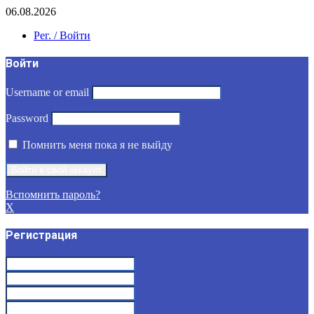
06.08.2026
Рег. / Войти
Войти
Username or email
Password
Помнить меня пока я не выйду
Вспомнить пароль?
X
Регистрация