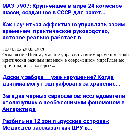
МАЗ-7907: Крупнейшее в мире 24 колесное
шасси, созданное в СССР для ракет...
Как научиться эффективно управлять своим
временем: практическое руководство,
которое реально работает в...
20.03.2026
20.03.2026
Оглавление:Почему умение управлять своим временем стало
критически важным навыком в современном миреГлавные
причины, из-за которых...
Доски у забора — уже нарушение? Когда
дачника могут оштрафовать за хранение...
Загадка черных саркофагов: исследователи
столкнулись с необъяснимым феноменом в
Антарктиде
Разбить на 12 зон и «русские острова»:
Медведев рассказал как ЦРУ в...