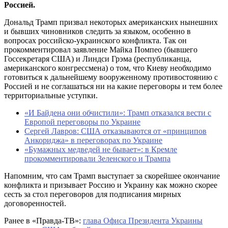
Россией.
Дональд Трамп призвал некоторых американских нынешних
и бывших чиновников следить за языком, особенно в
вопросах российско-украинского конфликта. Так он
прокомментировал заявление Майка Помпео (бывшего
Госсекретаря США) и Линдси Грэма (республиканца,
американского конгрессмена) о том, что Киеву необходимо
готовиться к дальнейшему вооруженному противостоянию с
Россией и не соглашаться ни на какие переговоры и тем более
территориальные уступки.
«И Байдена они обчистили»: Трамп отказался вести с
Европой переговоры по Украине
Сергей Лавров: США отказываются от «принципов
Анкориджа» в переговорах по Украине
«Бумажных медведей не бывает»: в Кремле
прокомментировали Зеленского и Трампа
Напомним, что сам Трамп выступает за скорейшее окончание
конфликта и призывает Россию и Украину как можно скорее
сесть за стол переговоров для подписания мирных
договоренностей.
Ранее в «Правда-ТВ»:
глава Офиса Президента Украины