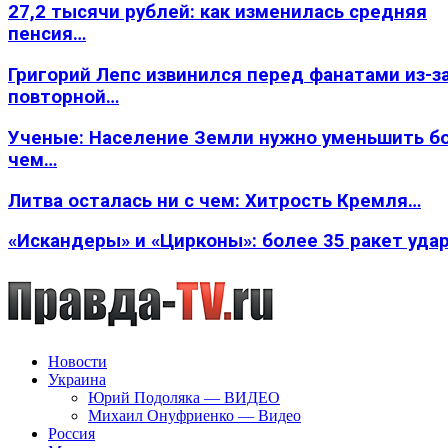
27,2 тысячи рублей: как изменилась средняя
пенсия…
Григорий Лепс извинился перед фанатами из-з
повторной…
Ученые: Население Земли нужно уменьшить б
чем…
Литва осталась ни с чем: Хитрость Кремля…
«Искандеры» и «Цирконы»: более 35 ракет уда
Новости
Украина
Юрий Подоляка — ВИДЕО
Михаил Онуфриенко — Видео
Россия