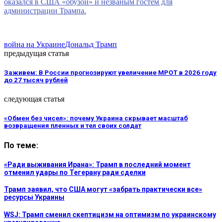
оказался в США «обузой» и незваным гостем для
администрации Трампа.
война на Украине
Дональд Трамп
предыдущая статья
Заживем: В России прогнозируют увеличение МРОТ в 2026 году
до 27 тысяч рублей
следующая статья
«Обмен без чисел»: почему Украина скрывает масштаб
возвращения пленных и тел своих солдат
По теме:
«Ради выживания Ирана»: Трамп в последний момент
отменил удары по Тегерану ради сделки
Трамп заявил, что США могут «забрать практически все»
ресурсы Украины
WSJ: Трамп сменил скептицизм на оптимизм по украинскому