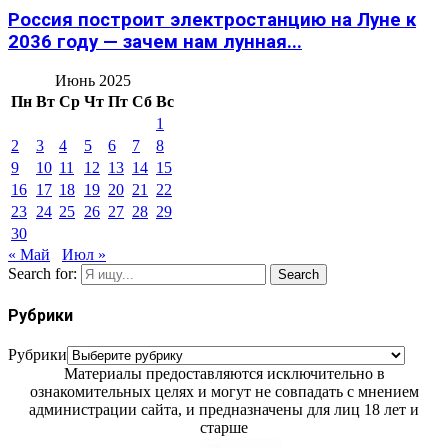
Россия построит электростанцию на Луне к
2036 году — зачем нам лунная...
Июнь 2025
Пн
Вт
Ср
Чт
Пт
Сб
Вс
1
2
3
4
5
6
7
8
9
10
11
12
13
14
15
16
17
18
19
20
21
22
23
24
25
26
27
28
29
30
« Май
Июл »
Search for:
Search
Рубрики
Рубрики
Материалы предоставляются исключительно в
ознакомительных целях и могут не совпадать с мнением
администрации сайта, и предназначены для лиц 18 лет и
старше