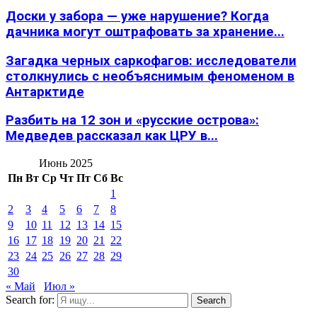
Доски у забора — уже нарушение? Когда
дачника могут оштрафовать за хранение...
Загадка черных саркофагов: исследователи
столкнулись с необъяснимым феноменом в
Антарктиде
Разбить на 12 зон и «русские острова»:
Медведев рассказал как ЦРУ в...
Июнь 2025
Пн
Вт
Ср
Чт
Пт
Сб
Вс
1
2
3
4
5
6
7
8
9
10
11
12
13
14
15
16
17
18
19
20
21
22
23
24
25
26
27
28
29
30
« Май
Июл »
Search for:
Search