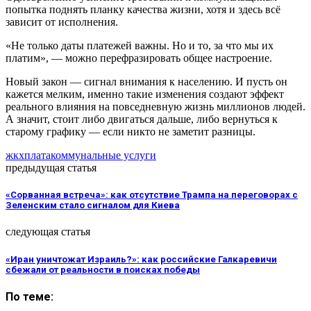
попытка поднять планку качества жизни, хотя и здесь всё
зависит от исполнения.
«Не только даты платежей важны. Но и то, за что мы их
платим», — можно перефразировать общее настроение.
Новый закон — сигнал внимания к населению. И пусть он
кажется мелким, именно такие изменения создают эффект
реального влияния на повседневную жизнь миллионов людей.
А значит, стоит либо двигаться дальше, либо вернуться к
старому графику — если никто не заметит разницы.
жкх
плата
коммунальные услуги
предыдущая статья
«Сорванная встреча»: как отсутствие Трампа на переговорах с
Зеленским стало сигналом для Киева
следующая статья
«Иран уничтожат Израиль?»: как российские Галкаревичи
сбежали от реальности в поисках победы
По теме: