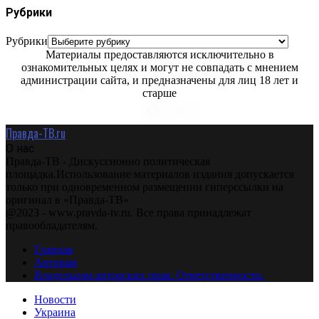
Рубрики
Рубрики
Материалы предоставляются исключительно в
ознакомительных целях и могут не совпадать с мнением
администрации сайта, и предназначены для лиц 18 лет и
старше
Правда-ТВ.ru
О нас
Правда-ТВ - Дискуссионно политическая
площадка.Использование материалов издания допускается
только при одновременном размещении гиперссылки на
оригинал в «Правда-ТВ»
@2023 - www.pravda-tv.ru. Все права принадлежат
правообладателям.
Главная
Авторам
Владельцам авторских прав. Ответственности.
Новости
Украина