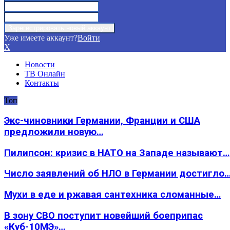
Уже имеете аккаунт?
Войти
X
Новости
ТВ Онлайн
Контакты
Топ
Экс-чиновники Германии, Франции и США
предложили новую…
Пилипсон: кризис в НАТО на Западе называют…
Число заявлений об НЛО в Германии достигло
Мухи в еде и ржавая сантехника сломанные…
В зону СВО поступит новейший боеприпас
«Куб-10МЭ»…