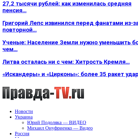
27,2 тысячи рублей: как изменилась средняя
пенсия…
Григорий Лепс извинился перед фанатами из-з
повторной…
Ученые: Население Земли нужно уменьшить б
чем…
Литва осталась ни с чем: Хитрость Кремля…
«Искандеры» и «Цирконы»: более 35 ракет уда
Новости
Украина
Юрий Подоляка — ВИДЕО
Михаил Онуфриенко — Видео
Россия