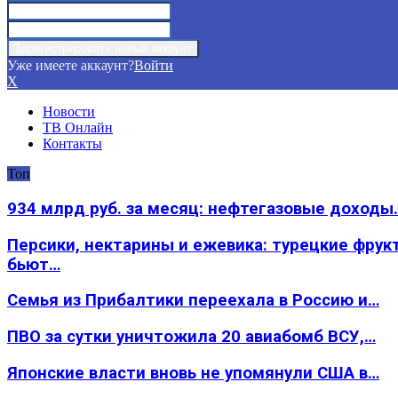
Уже имеете аккаунт?
Войти
X
Новости
ТВ Онлайн
Контакты
Топ
934 млрд руб. за месяц: нефтегазовые доходы
Персики, нектарины и ежевика: турецкие фрук
бьют…
Семья из Прибалтики переехала в Россию и…
ПВО за сутки уничтожила 20 авиабомб ВСУ,…
Японские власти вновь не упомянули США в…