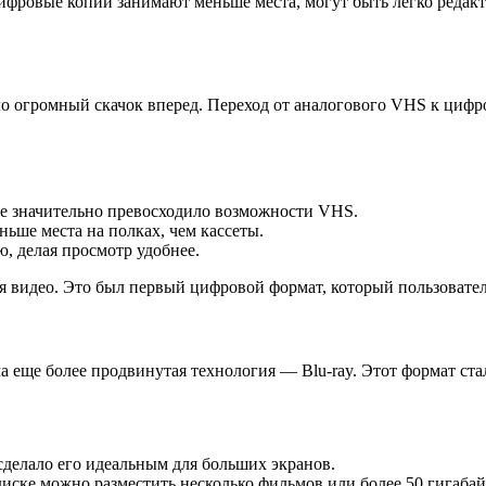
 цифровые копии занимают меньше места, могут быть легко реда
ало огромный скачок вперед. Переход от аналогового VHS к ци
ое значительно превосходило возможности VHS.
ше места на полках, чем кассеты.
, делая просмотр удобнее.
видео. Это был первый цифровой формат, который пользователи
еще более продвинутая технология — Blu-ray. Этот формат стал 
сделало его идеальным для больших экранов.
диске можно разместить несколько фильмов или более 50 гигаба