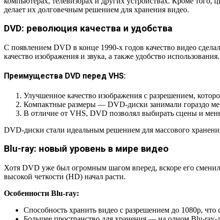
компьютерах, телевизорах и других устройствах. Кроме того,
делает их долговечным решением для хранения видео.
DVD: революция качества и удобства
С появлением DVD в конце 1990-х годов качество видео сдел
качество изображения и звука, а также удобство использования.
Преимущества DVD перед VHS:
Улучшенное качество изображения с разрешением, котор
Компактные размеры — DVD-диски занимали гораздо мень
В отличие от VHS, DVD позволял выбирать сцены и меню
DVD-диски стали идеальным решением для массового хранения 
Blu-ray: новый уровень в мире видео
Хотя DVD уже был огромным шагом вперед, вскоре его сменила 
высокой четкости (HD) начал расти.
Особенности Blu-ray:
Способность хранить видео с разрешением до 1080p, что 
Большее пространство для хранения — на одном Blu-ray-