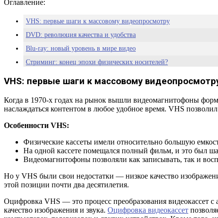
Оглавление:
VHS: первые шаги к массовому видеопросмотру
DVD: революция качества и удобства
Blu-ray: новый уровень в мире видео
Стриминг: конец эпохи физических носителей?
Заключение: что ждет видеоиндустрию в будущем?
VHS: первые шаги к массовому видеопросмотр
5 распространенных вопросов и ответов
Когда в 1970-х годах на рынок вышли видеомагнитофоны форм
наслаждаться контентом в любое удобное время. VHS позволил н
Особенности VHS:
Физические кассеты имели относительно большую емкост
На одной кассете помещался полный фильм, и это был ш
Видеомагнитофоны позволяли как записывать, так и восп
Но у VHS были свои недостатки — низкое качество изображен
этой позиции почти два десятилетия.
Оцифровка VHS — это процесс преобразования видеокассет с а
качество изображения и звука.
Оцифровка видеокассет
позволяе