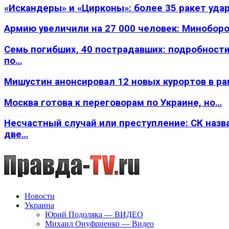
«Искандеры» и «Цирконы»: более 35 ракет уда
Армию увеличили на 27 000 человек: Минобор
Семь погибших, 40 пострадавших: подробности
по…
Мишустин анонсировал 12 новых курортов в р
Москва готова к переговорам по Украине, но…
Несчастный случай или преступление: СК назв
две…
Новости
Украина
Юрий Подоляка — ВИДЕО
Михаил Онуфриенко — Видео