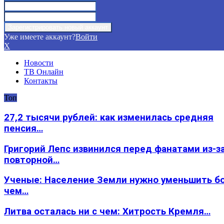
Уже имеете аккаунт?
Войти
X
Новости
ТВ Онлайн
Контакты
Топ
27,2 тысячи рублей: как изменилась средняя
пенсия…
Григорий Лепс извинился перед фанатами из-з
повторной…
Ученые: Население Земли нужно уменьшить б
чем…
Литва осталась ни с чем: Хитрость Кремля…