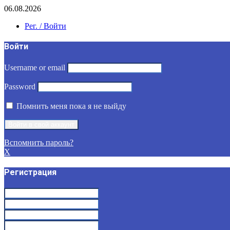
06.08.2026
Рег. / Войти
Войти
Username or email
Password
Помнить меня пока я не выйду
Вспомнить пароль?
X
Регистрация