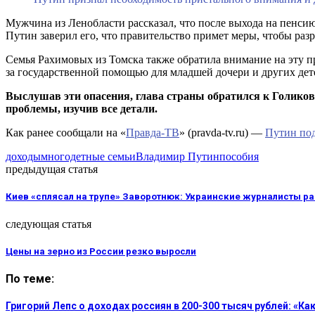
Мужчина из Ленобласти рассказал, что после выхода на пенсию,
Путин заверил его, что правительство примет меры, чтобы раз
Семья Рахимовых из Томска также обратила внимание на эту пр
за государственной помощью для младшей дочери и других де
Выслушав эти опасения, глава страны обратился к Голиково
проблемы, изучив все детали.
Как ранее сообщали на «
Правда-ТВ
» (pravda-tv.ru) —
Путин под
доходы
многодетные семьи
Владимир Путин
пособия
предыдущая статья
Киев «сплясал на трупе» Заворотнюк: Украинские журналисты р
следующая статья
Цены на зерно из России резко выросли
По теме:
Григорий Лепс о доходах россиян в 200-300 тысяч рублей: «К