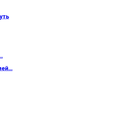
уть
…
ией…