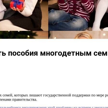
ь пособия многодетным сем
семей, которых лишают государственной поддержки по мере рост
членами правительства.
дальнейшего регулирования этой проблемы на встрече с многод