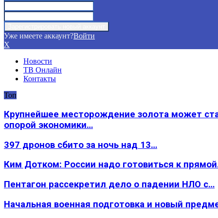
Уже имеете аккаунт?
Войти
X
Новости
ТВ Онлайн
Контакты
Топ
Крупнейшее месторождение золота может ст
опорой экономики…
397 дронов сбито за ночь над 13…
Ким Дотком: России надо готовиться к прямо
Пентагон рассекретил дело о падении НЛО с…
Начальная военная подготовка и новый предм