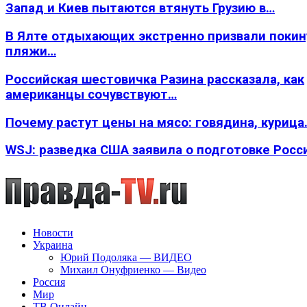
Запад и Киев пытаются втянуть Грузию в…
В Ялте отдыхающих экстренно призвали покин
пляжи…
Российская шестовичка Разина рассказала, как
американцы сочувствуют…
Почему растут цены на мясо: говядина, курица
WSJ: разведка США заявила о подготовке Росс
Новости
Украина
Юрий Подоляка — ВИДЕО
Михаил Онуфриенко — Видео
Россия
Мир
ТВ Онлайн