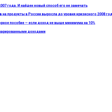
007 года. И найден новый способ его не замечать
в на продукты в России выросла до уровня кризисного 2008 год
орное пособие — если доход не выше минимума на 10%
кларированными доходами