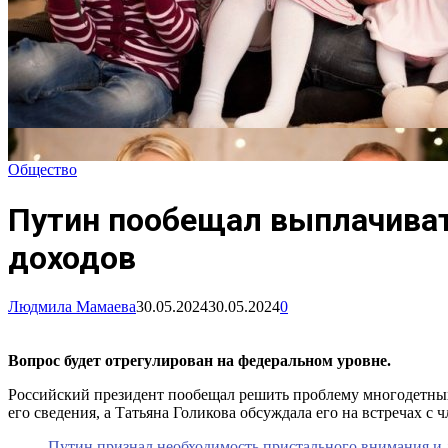
Общество
Путин пообещал выплачиват
доходов
Людмила Мамаева
30.05.2024
30.05.2024
0
Вопрос будет отрегулирован на федеральном уровне.
Российский президент пообещал решить проблему многодетных 
его сведения, а Татьяна Голикова обсуждала его на встречах с 
Путин признал необходимость пристального внимания и 