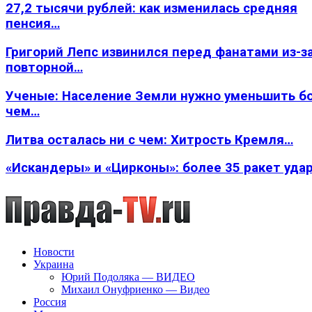
27,2 тысячи рублей: как изменилась средняя
пенсия…
Григорий Лепс извинился перед фанатами из-з
повторной…
Ученые: Население Земли нужно уменьшить б
чем…
Литва осталась ни с чем: Хитрость Кремля…
«Искандеры» и «Цирконы»: более 35 ракет уда
Новости
Украина
Юрий Подоляка — ВИДЕО
Михаил Онуфриенко — Видео
Россия