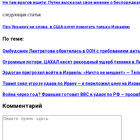
Не там врагов ищите: Путин высказал свое мнение о беспорядка
следующая статья
Про Украину ни слова: в США хотят помогать только Израилю
По теме:
Омбудсмен Лантратова обратилась в ООН с требованием дат
Огромные потери: ЦАХАЛ несет рекордный ущерб технике в Л
Эрдоган пригрозил войти в Израиль: «Ничто не мешает» — Те
Трамп снял угрозу удара по Ирану — и переложил цену на Изра
Война через год? Франция готовит ВВС к удару по РФ — прора
Комментарий