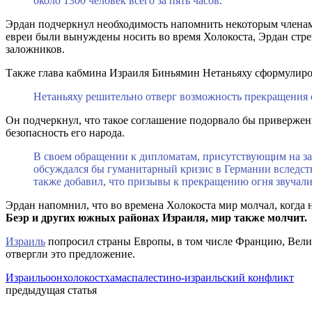
около 1300 человек всего за пять часов.
Эрдан подчеркнул необходимость напомнить некоторым членам
евреи были вынуждены носить во время Холокоста, Эрдан ст
заложников.
Также глава кабмина Израиля Биньямин Нетаньяху сформулир
Нетаньяху решительно отверг возможность прекращения о
Он подчеркнул, что такое соглашение подорвало бы привержен
безопасность его народа.
В своем обращении к дипломатам, присутствующим на зас
обсуждался бы гуманитарный кризис в Германии вследств
также добавил, что призывы к прекращению огня звучали
Эрдан напомнил, что во времена Холокоста мир молчал, когда
Беэр и других южных районах Израиля, мир также молчит.
Израиль
попросил страны Европы, в том числе Францию, Велик
отвергли это предложение.
Израиль
оон
холокост
хамас
палестино-израильский конфликт
предыдущая статья