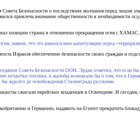
 Совета Безопасности о последствиях молчания перед лицом зл
ремился привлечь внимание общественности к необходимости о
овал позицию страны в отношении прекращения огня с ХАМАС.
гня, заявив, что это равносильно капитуляции перед «террориз
ность Израиля обеспечению безопасности своих граждан и подст
едании Совета Безопасности ООН, Эрдан отметил, что если бы п
ие нехватки топлива, и жалобы возникали бы о том, что в Герм
 бы задолго до освобождения Сталинграда русскими.
 нацисты сжигали еврейских младенцев в Освенциме. И сегодня,
обританию и Германию, надавить на Египет прекратить блокаду