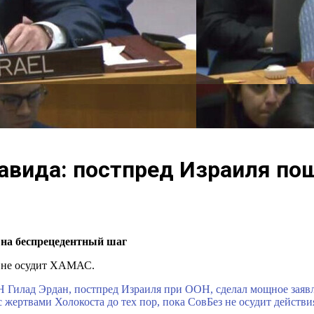
авида: постпред Израиля по
 на беспрецедентный шаг
Н не осудит ХАМАС.
 Гилад Эрдан, постпред Израиля при ООН, сделал мощное заявле
 с жертвами Холокоста до тех пор, пока СовБез не осудит дейс