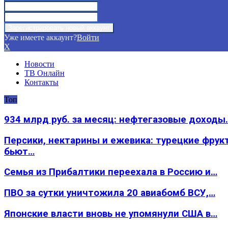
Уже имеете аккаунт?
Войти
X
Новости
ТВ Онлайн
Контакты
Топ
934 млрд руб. за месяц: нефтегазовые доходы
Персики, нектарины и ежевика: турецкие фрук
бьют…
Семья из Прибалтики переехала в Россию и…
ПВО за сутки уничтожила 20 авиабомб ВСУ,…
Японские власти вновь не упомянули США в…