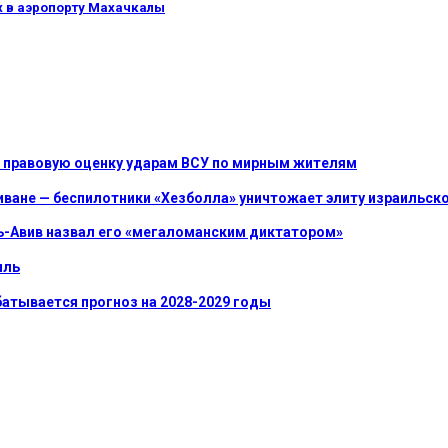
х в аэропорту Махачкалы
ь правовую оценку ударам ВСУ по мирным жителям
иване — беспилотники «Хезболла» уничтожает элиту израильск
ль-Авив назвал его «мегаломанским диктатором»
иль
батывается прогноз на 2028-2029 годы