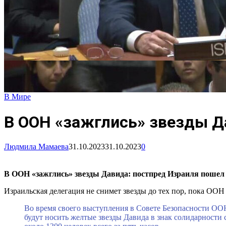
В Мире
В ООН «зажглись» звезды Д
Людмила Мамаева
31.10.2023
31.10.2023
0
В ООН «зажглись» звезды Давида: постпред Израиля пошел
Израильская делегация не снимет звезды до тех пор, пока ОО
Во время своего выступления в Совете Безопасности ООН
будут носить желтые звезды Давида в знак солидарности