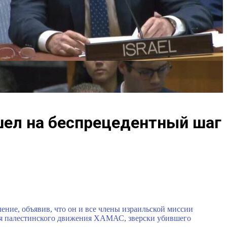
шел на беспрецедентный шаг
ние, объявив, что он и все члены израильской миссии
твия палестинского движения ХАМАС, зверски убившего