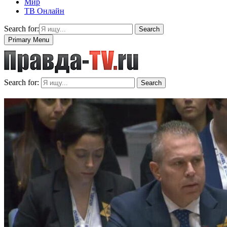
Мир
ТВ Онлайн
Search for:
Search
Primary Menu
Search for:
Search