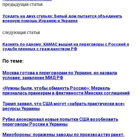
предыдущая статья
Усидеть на двух стульях: Белый дом пытается объединить
военную помощь Израилю и Украине
следующая статья
Казнить по одному: ХАМАС вышел на переговоры с Россией о
судьбе пленных с гражданством РФ
По теме:
Москва готова к переговорам по Украине, но назвала
условие: заявление МИД РФ
«Нужны были, чтобы обмануть Россию»: Меркель
призналась пранкерам в фиктивности Минских соглашений
Трамп заявил, что США могут «забрать практически все»
ресурсы Украины
Рубио анонсировал новые попытки США возобновить
переговоры России и Украины
Минобороны: поражены заводы по производству ракет,