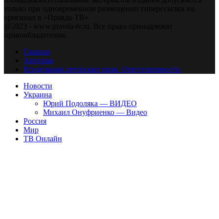
только при одновременном размещении гиперссылки на
оригинал в «Правда-ТВ»
@2023 - www.pravda-tv.ru. Все права принадлежат
правообладателям.
Главная
Авторам
Владельцам авторских прав. Ответственности.
Новости
Украина
Юрий Подоляка — ВИДЕО
Михаил Онуфриенко — Видео
Россия
Мир
ТВ Онлайн