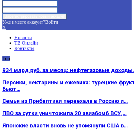
Уже имеете аккаунт?
Войти
X
Новости
ТВ Онлайн
Контакты
Топ
934 млрд руб. за месяц: нефтегазовые доходы
Персики, нектарины и ежевика: турецкие фрук
бьют…
Семья из Прибалтики переехала в Россию и…
ПВО за сутки уничтожила 20 авиабомб ВСУ,…
Японские власти вновь не упомянули США в…