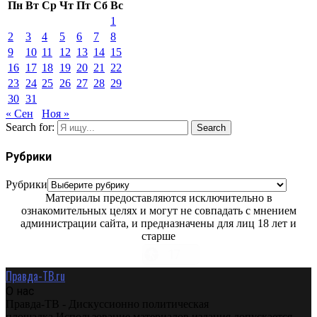
Пн
Вт
Ср
Чт
Пт
Сб
Вс
1
2
3
4
5
6
7
8
9
10
11
12
13
14
15
16
17
18
19
20
21
22
23
24
25
26
27
28
29
30
31
« Сен
Ноя »
Search for:
Search
Рубрики
Рубрики
Материалы предоставляются исключительно в
ознакомительных целях и могут не совпадать с мнением
администрации сайта, и предназначены для лиц 18 лет и
старше
Правда-ТВ.ru
О нас
Правда-ТВ - Дискуссионно политическая
площадка.Использование материалов издания допускается