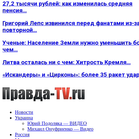
27,2 тысячи рублей: как изменилась средняя
пенсия…
Григорий Лепс извинился перед фанатами из-з
повторной…
Ученые: Население Земли нужно уменьшить б
чем…
Литва осталась ни с чем: Хитрость Кремля…
«Искандеры» и «Цирконы»: более 35 ракет уда
Новости
Украина
Юрий Подоляка — ВИДЕО
Михаил Онуфриенко — Видео
Россия