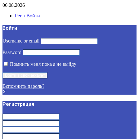
06.08.2026
Рег. / Войти
Войти
Username or email
Password
Помнить меня пока я не выйду
Вспомнить пароль?
X
Регистрация