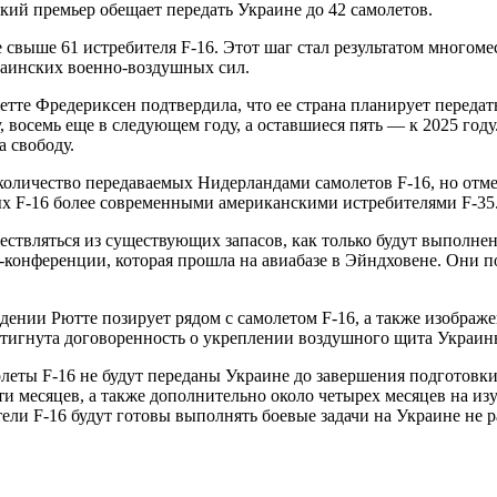
ский премьер обещает передать Украине до 42 самолетов.
свыше 61 истребителя F-16. Этот шаг стал результатом многом
раинских военно-воздушных сил.
тте Фредериксен подтвердила, что ее страна планирует передать
 восемь еще в следующем году, а оставшиеся пять — к 2025 году
 свободу.
оличество передаваемых Нидерландами самолетов F-16, но отме
ых F-16 более современными американскими истребителями F-35
уществляться из существующих запасов, как только будут выпол
-конференции, которая прошла на авиабазе в Эйндховене. Они по
ении Рютте позирует рядом с самолетом F-16, а также изображен
стигнута договоренность о укреплении воздушного щита Украин
молеты F-16 не будут переданы Украине до завершения подготов
 месяцев, а также дополнительно около четырех месяцев на изуч
ли F-16 будут готовы выполнять боевые задачи на Украине не ра