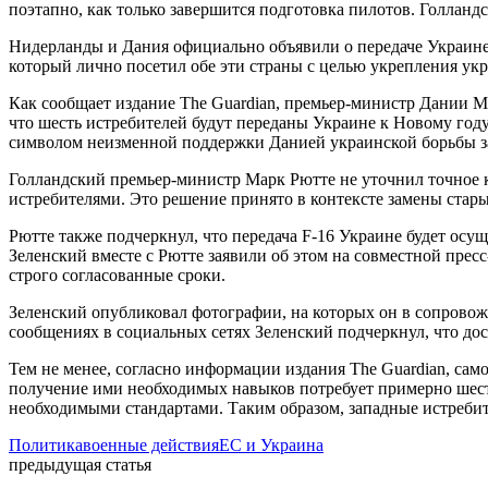
поэтапно, как только завершится подготовка пилотов. Голланд
Нидерланды и Дания официально объявили о передаче Украине 
который лично посетил обе эти страны с целью укрепления ук
Как сообщает издание The Guardian, премьер-министр Дании Ме
что шесть истребителей будут переданы Украине к Новому году,
символом неизменной поддержки Данией украинской борьбы за
Голландский премьер-министр Марк Рютте не уточнил точное к
истребителями. Это решение принято в контексте замены стар
Рютте также подчеркнул, что передача F-16 Украине будет ос
Зеленский вместе с Рютте заявили об этом на совместной пресс
строго согласованные сроки.
Зеленский опубликовал фотографии, на которых он в сопровожд
сообщениях в социальных сетях Зеленский подчеркнул, что до
Тем не менее, согласно информации издания The Guardian, са
получение ими необходимых навыков потребует примерно шести
необходимыми стандартами. Таким образом, западные истребите
Политика
военные действия
ЕС и Украина
предыдущая статья