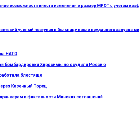
ние возможности внести изменения в размер МРОТ с учетом коэ
ветский ученый поступил в больницу после неудачного запуска м
 на НАТО
ной бомбардировки Хиросимы но осудили Россию
сработала блестяще
через Казенный Торец
 пранкерам в фиктивности Минских соглашений