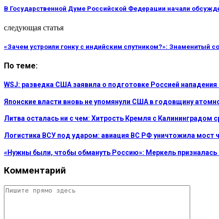
В Государственной Думе Российской Федерации начали обсужде
следующая статья
«Зачем устроили гонку с индийским спутником?»: Знаменитый со
По теме:
WSJ: разведка США заявила о подготовке Россией нападения
Японские власти вновь не упомянули США в годовщину атом
Литва осталась ни с чем: Хитрость Кремля с Калининградом 
Логистика ВСУ под ударом: авиация ВС РФ уничтожила мост 
«Нужны были, чтобы обмануть Россию»: Меркель призналась
Комментарий