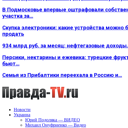
В Подмосковье впервые оштрафовали собстве
участка за…
Скупка электроники: какие устройства можно 
продать
934 млрд руб. за месяц: нефтегазовые доходы
Персики, нектарины и ежевика: турецкие фрук
бьют…
Семья из Прибалтики переехала в Россию и…
Новости
Украина
Юрий Подоляка — ВИДЕО
Михаил Онуфриенко — Видео