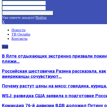
Уже имеете аккаунт?
Войти
X
Новости
ТВ Онлайн
Контакты
Топ
В Ялте отдыхающих экстренно призвали покин
пляжи…
Российская шестовичка Разина рассказала, как
американцы сочувствуют…
Почему растут цены на мясо: говядина, курица
WSJ: разведка США заявила о подготовке Росс
Командир 76-й дивизии ВДВ доложил Путину 