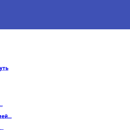
уть
…
ией…
о…