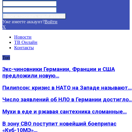
Уже имеете аккаунт?
Войти
X
Новости
ТВ Онлайн
Контакты
Топ
Экс-чиновники Германии, Франции и США
предложили новую…
Пилипсон: кризис в НАТО на Западе называют…
Число заявлений об НЛО в Германии достигло
Мухи в еде и ржавая сантехника сломанные…
В зону СВО поступит новейший боеприпас
«Куб-10МЭ»…