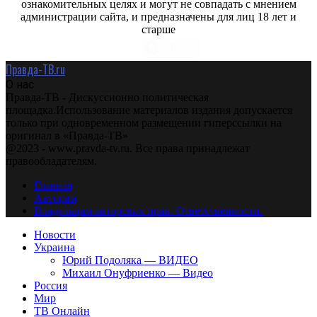
ознакомительных целях и могут не совпадать с мнением
администрации сайта, и предназначены для лиц 18 лет и
старше
Правда-ТВ.ru
О нас
Правда-ТВ - Дискуссионно политическая
площадка.Использование материалов издания допускается
только при одновременном размещении гиперссылки на
оригинал в «Правда-ТВ»
@2023 - www.pravda-tv.ru. Все права принадлежат
правообладателям.
Главная
Авторам
Владельцам авторских прав. Ответственности.
Новости
Украина
Юрий Подоляка — ВИДЕО
Михаил Онуфриенко — Видео
Россия
Мир
ТВ Онлайн