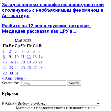
Загадка черных саркофагов: исследователи
столкнулись с необъяснимым феноменом в
Антарктиде
Разбить на 12 зон и «русские острова»:
Медведев рассказал как ЦРУ в...
Май 2023
Пн
Вт
Ср
Чт
Пт
Сб
Вс
1
2
3
4
5
6
7
8
9
10
11
12
13
14
15
16
17
18
19
20
21
22
23
24
25
26
27
28
29
30
31
« Апр
Июн »
Search for:
Search
Рубрики
Рубрики
Материалы предоставляются исключительно в