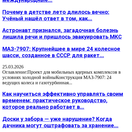
Почему в детстве лето длилось вечно:
Учёный нашёл ответ в том, как...
Астронавт признался, загадочная болезнь
лишила речи и пришлось эвакуировать МКС
МАЗ-7907: Крупнейшее в мире 24 колесное
шасси, созданное в СССР для ракет...
25.03.2026
Оглавление:Проект для мобильных ядерных комплексов в
условиях холодной войныКонструкция МАЗ-7907: 24
ведущих колеса и газотурбинная...
Как научиться эффективно управлять своим
временем: практическое руководство,
которое реально работает в...
Доски у забора — уже нарушение? Когда
дачника могут оштрафовать за хранение...