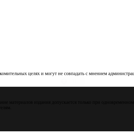
омительных целях и могут не совпадать с мнением администраци
ние материалов издания допускается только при одновременно
телям.