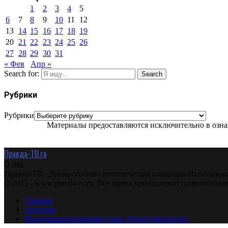
1
2
3
4
5
6
7
8
9
10
11
12
13
14
15
16
17
18
19
20
21
22
23
24
25
26
27
28
29
30
31
« Фев
Апр »
Search for:
Search
Рубрики
Рубрики
Материалы предоставляются исключительно в ознак
Правда-ТВ.ru
О нас
Правда-ТВ - Дискуссионно политическая площадка.Использова
@2023 - www.pravda-tv.ru. Все права принадлежат правооблада
Главная
Авторам
Владельцам авторских прав. Ответственности.