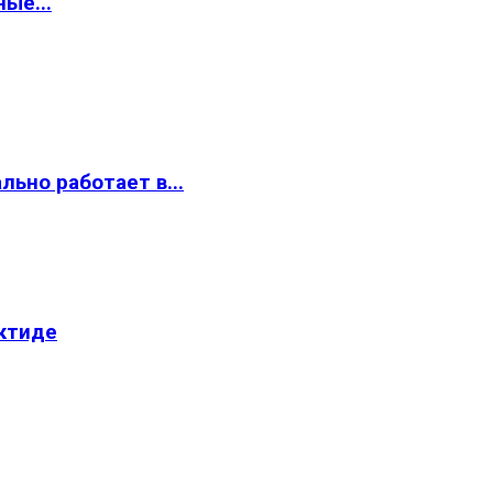
ые...
ьно работает в...
ктиде