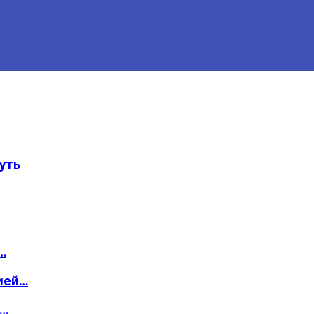
уть
…
ией…
о…