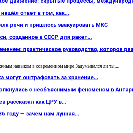
ское движение: скрытые процессы, международн
ашёл ответ в том, как...
ила речи и пришлось эвакуировать МКС
и, созданное в СССР для ракет...
менем: практическое руководство, которое реал
жным навыком в современном мире Задумывался ли ты,...
а могут оштрафовать за хранение...
толкнулись с необъяснимым феноменом в Антар
в рассказал как ЦРУ в...
6 году — зачем нам лунная...