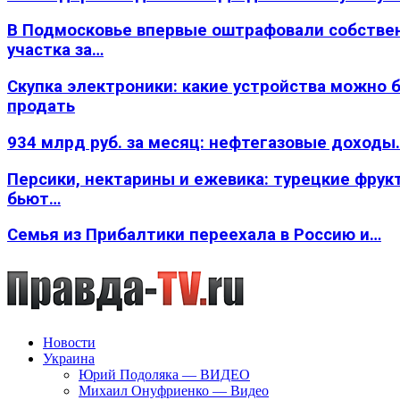
В Подмосковье впервые оштрафовали собстве
участка за…
Скупка электроники: какие устройства можно 
продать
934 млрд руб. за месяц: нефтегазовые доходы
Персики, нектарины и ежевика: турецкие фрук
бьют…
Семья из Прибалтики переехала в Россию и…
Новости
Украина
Юрий Подоляка — ВИДЕО
Михаил Онуфриенко — Видео