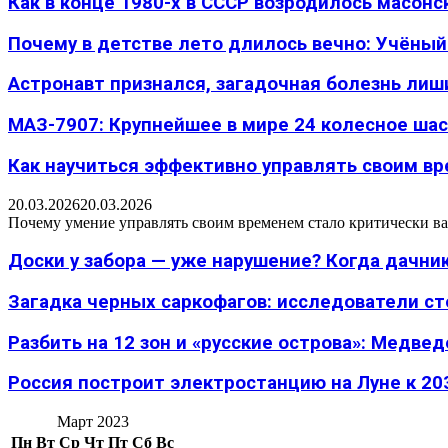
Как в конце 1980-х в СССР возродилось масон
Почему в детстве лето длилось вечно: Учёный н
Астронавт признался, загадочная болезнь лиш
МАЗ-7907: Крупнейшее в мире 24 колесное шасс
Как научиться эффективно управлять своим вре
20.03.2026
20.03.2026
Почему умение управлять своим временем стало критически ва
Доски у забора — уже нарушение? Когда дачник
Загадка черных саркофагов: исследователи с
Разбить на 12 зон и «русские острова»: Медведе
Россия построит электростанцию на Луне к 203
Март 2023
Пн
Вт
Ср
Чт
Пт
Сб
Вс