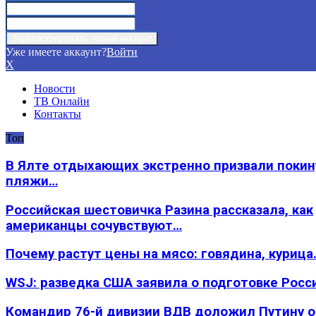
Уже имеете аккаунт?
Войти
X
Новости
ТВ Онлайн
Контакты
Топ
В Ялте отдыхающих экстренно призвали покин
пляжи…
Российская шестовичка Разина рассказала, как
американцы сочувствуют…
Почему растут цены на мясо: говядина, курица
WSJ: разведка США заявила о подготовке Росс
Командир 76-й дивизии ВДВ доложил Путину 