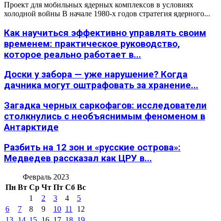
Проект для мобильных ядерных комплексов в условиях
холодной войны В начале 1980-х годов стратегия ядерного...
Как научиться эффективно управлять своим
временем: практическое руководство,
которое реально работает в...
Доски у забора — уже нарушение? Когда
дачника могут оштрафовать за хранение...
Загадка черных саркофагов: исследователи
столкнулись с необъяснимым феноменом в
Антарктиде
Разбить на 12 зон и «русские острова»:
Медведев рассказал как ЦРУ в...
Февраль 2023
Пн
Вт
Ср
Чт
Пт
Сб
Вс
1
2
3
4
5
6
7
8
9
10
11
12
13
14
15
16
17
18
19