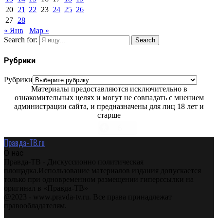
20
21
22
23
24
25
26
27
28
« Янв
Мар »
Search for:
Search
Рубрики
Рубрики
Материалы предоставляются исключительно в
ознакомительных целях и могут не совпадать с мнением
администрации сайта, и предназначены для лиц 18 лет и
старше
Правда-ТВ.ru
О нас
Правда-ТВ - Дискуссионно политическая
площадка.Использование материалов издания допускается
только при одновременном размещении гиперссылки на
оригинал в «Правда-ТВ»
@2023 - www.pravda-tv.ru. Все права принадлежат
правообладателям.