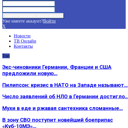
Уже имеете аккаунт?
Войти
X
Новости
ТВ Онлайн
Контакты
Топ
Экс-чиновники Германии, Франции и США
предложили новую…
Пилипсон: кризис в НАТО на Западе называют…
Число заявлений об НЛО в Германии достигло
Мухи в еде и ржавая сантехника сломанные…
В зону СВО поступит новейший боеприпас
«Куб-10МЭ»…