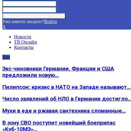
Уже имеете аккаунт?
Войти
X
Новости
ТВ Онлайн
Контакты
Топ
Экс-чиновники Германии, Франции и США
предложили новую…
Пилипсон: кризис в НАТО на Западе называют…
Число заявлений об НЛО в Германии достигло
Мухи в еде и ржавая сантехника сломанные…
В зону СВО поступит новейший боеприпас
«Куб-10МЭ»…