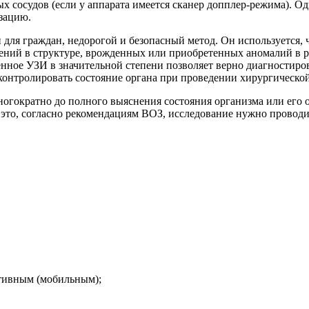
ных сосудов (если у аппарата имеется сканер допплер-режима).
изацию.
для граждан, недорогой и безопасный метод. Он используется,
ений в структуре, врожденных или приобретенных аномалий в р
нное УЗИ в значительной степени позволяет верно диагностиров
контролировать состояние органа при проведении хирургическо
ногократно до полного выяснения состояния организма или его 
на это, согласно рекомендациям ВОЗ, исследование нужно проводи
ативным (мобильным);