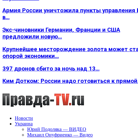
Армия России уничтожила пункты управления
в…
Экс-чиновники Германии, Франции и США
предложили новую…
Крупнейшее месторождение золота может ст
опорой экономики…
397 дронов сбито за ночь над 13…
Ким Дотком: России надо готовиться к прямо
Новости
Украина
Юрий Подоляка — ВИДЕО
Михаил Онуфриенко — Видео