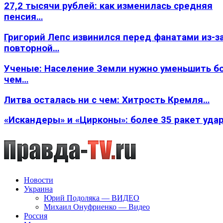
27,2 тысячи рублей: как изменилась средняя
пенсия…
Григорий Лепс извинился перед фанатами из-з
повторной…
Ученые: Население Земли нужно уменьшить б
чем…
Литва осталась ни с чем: Хитрость Кремля…
«Искандеры» и «Цирконы»: более 35 ракет уда
Новости
Украина
Юрий Подоляка — ВИДЕО
Михаил Онуфриенко — Видео
Россия