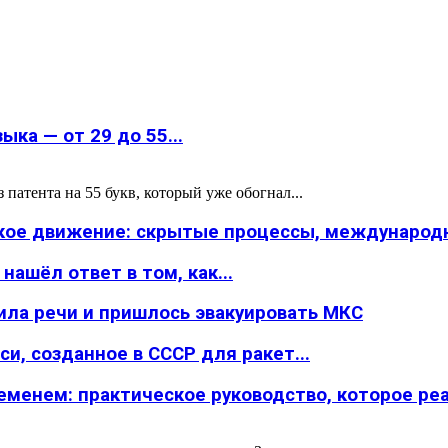
ка — от 29 до 55...
атента на 55 букв, который уже обогнал...
ское движение: скрытые процессы, международн
ашёл ответ в том, как...
ила речи и пришлось эвакуировать МКС
и, созданное в СССР для ракет...
менем: практическое руководство, которое реал