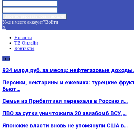
Уже имеете аккаунт?
Войти
X
Новости
ТВ Онлайн
Контакты
Топ
934 млрд руб. за месяц: нефтегазовые доходы
Персики, нектарины и ежевика: турецкие фрук
бьют…
Семья из Прибалтики переехала в Россию и…
ПВО за сутки уничтожила 20 авиабомб ВСУ,…
Японские власти вновь не упомянули США в…