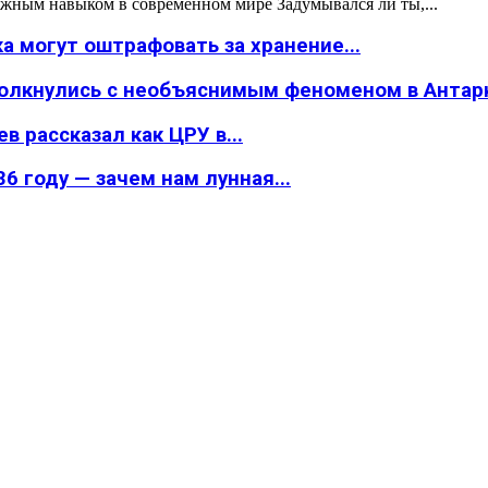
жным навыком в современном мире Задумывался ли ты,...
а могут оштрафовать за хранение...
толкнулись с необъяснимым феноменом в Антар
в рассказал как ЦРУ в...
6 году — зачем нам лунная...