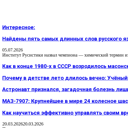
Интересное:
Найдены пять самых длинных слов русского язы
05.07.2026
Институт Русистики назвал чемпиона — химический термин из п
Как в конце 1980-х в СССР возродилось масон
Почему в детстве лето длилось вечно: Учёный н
Астронавт признался, загадочная болезнь лиш
МАЗ-7907: Крупнейшее в мире 24 колесное шасс
Как научиться эффективно управлять своим вре
20.03.2026
20.03.2026