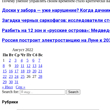
Почему умение управлять своим временем стало критически ва
Доски у забора — уже нарушение? Когда дачник
Загадка черных саркофагов: исследователи с
Разбить на 12 зон и «русские острова»: Медведе
Россия построит электростанцию на Луне к 203
Август 2022
Пн
Вт
Ср
Чт
Пт
Сб
Вс
1
2
3
4
5
6
7
8
9
10
11
12
13
14
15
16
17
18
19
20
21
22
23
24
25
26
27
28
29
30
31
« Июл
Сен »
Search for:
Search
Рубрики