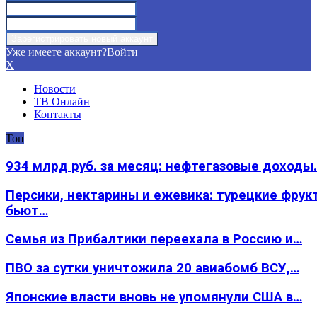
Уже имеете аккаунт?
Войти
X
Новости
ТВ Онлайн
Контакты
Топ
934 млрд руб. за месяц: нефтегазовые доходы
Персики, нектарины и ежевика: турецкие фрук
бьют…
Семья из Прибалтики переехала в Россию и…
ПВО за сутки уничтожила 20 авиабомб ВСУ,…
Японские власти вновь не упомянули США в…