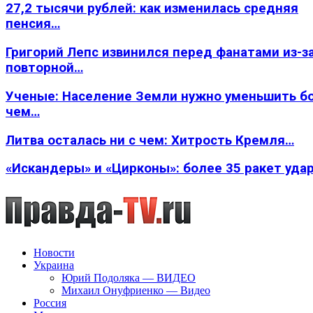
27,2 тысячи рублей: как изменилась средняя
пенсия…
Григорий Лепс извинился перед фанатами из-з
повторной…
Ученые: Население Земли нужно уменьшить б
чем…
Литва осталась ни с чем: Хитрость Кремля…
«Искандеры» и «Цирконы»: более 35 ракет уда
Новости
Украина
Юрий Подоляка — ВИДЕО
Михаил Онуфриенко — Видео
Россия