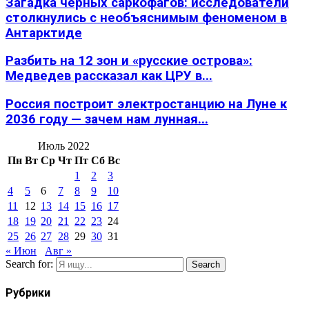
Загадка черных саркофагов: исследователи
столкнулись с необъяснимым феноменом в
Антарктиде
Разбить на 12 зон и «русские острова»:
Медведев рассказал как ЦРУ в...
Россия построит электростанцию на Луне к
2036 году — зачем нам лунная...
Июль 2022
Пн
Вт
Ср
Чт
Пт
Сб
Вс
1
2
3
4
5
6
7
8
9
10
11
12
13
14
15
16
17
18
19
20
21
22
23
24
25
26
27
28
29
30
31
« Июн
Авг »
Search for:
Search
Рубрики