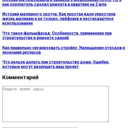
как покупатель сделал ремонта в квартире на 2 млн
История малярного скотча: Как простая идея упростила
жизнь малярам и не только, лайфхаки и нестандартное
использование
Что такое фальшфасад: Особенности, применение при
строительстве и ремонте зданий
Как правильно организовать стройку: Уменьшение отходов и
экономия ресурсов
Что нельзя делать при строительстве дома: Ошибки,
которые могут разрушить ваш проект
Комментарий