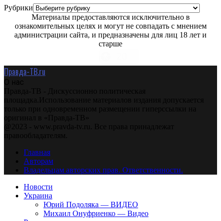
Рубрики
Материалы предоставляются исключительно в
ознакомительных целях и могут не совпадать с мнением
администрации сайта, и предназначены для лиц 18 лет и
старше
Правда-ТВ.ru
О нас
Правда-ТВ - Дискуссионно политическая
площадка.Использование материалов издания допускается
только при одновременном размещении гиперссылки на
оригинал в «Правда-ТВ»
@2023 - www.pravda-tv.ru. Все права принадлежат
правообладателям.
Главная
Авторам
Владельцам авторских прав. Ответственности.
Новости
Украина
Юрий Подоляка — ВИДЕО
Михаил Онуфриенко — Видео