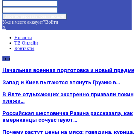
Уже имеете аккаунт?
Войти
X
Новости
ТВ Онлайн
Контакты
Топ
Начальная военная подготовка и новый предм
Запад и Киев пытаются втянуть Грузию в…
В Ялте отдыхающих экстренно призвали покин
пляжи…
Российская шестовичка Разина рассказала, как
американцы сочувствуют…
Почему растут цены на мясо: говядина, курица