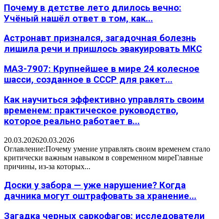
Почему в детстве лето длилось вечно:
Учёный нашёл ответ в том, как...
Астронавт признался, загадочная болезнь
лишила речи и пришлось эвакуировать МКС
МАЗ-7907: Крупнейшее в мире 24 колесное
шасси, созданное в СССР для ракет...
Как научиться эффективно управлять своим
временем: практическое руководство,
которое реально работает в...
20.03.2026
20.03.2026
Оглавление:Почему умение управлять своим временем стало
критически важным навыком в современном миреГлавные
причины, из-за которых...
Доски у забора — уже нарушение? Когда
дачника могут оштрафовать за хранение...
Загадка черных саркофагов: исследователи