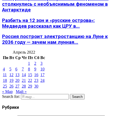
столкнулись с необъяснимым феноменом в
Антарктиде
Разбить на 12 зон и «русские острова»:
Медведев рассказал как ЦРУ в...
Россия построит электростанцию на Луне к
2036 году — зачем нам лунная...
Апрель 2022
Пн
Вт
Ср
Чт
Пт
Сб
Вс
1
2
3
4
5
6
7
8
9
10
11
12
13
14
15
16
17
18
19
20
21
22
23
24
25
26
27
28
29
30
« Мар
Май »
Search for:
Search
Рубрики