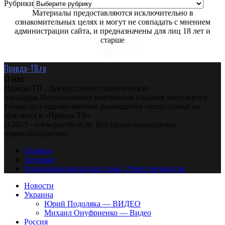
Рубрики
Материалы предоставляются исключительно в
ознакомительных целях и могут не совпадать с мнением
администрации сайта, и предназначены для лиц 18 лет и
старше
Правда-ТВ.ru
О нас
Правда-ТВ - Дискуссионно политическая
площадка.Использование материалов издания допускается
только при одновременном размещении гиперссылки на
оригинал в «Правда-ТВ»
@2023 - www.pravda-tv.ru. Все права принадлежат
правообладателям.
Главная
Авторам
Владельцам авторских прав. Ответственности.
Новости
Украина
Юрий Подоляка — ВИДЕО
Михаил Онуфриенко — Видео
Россия