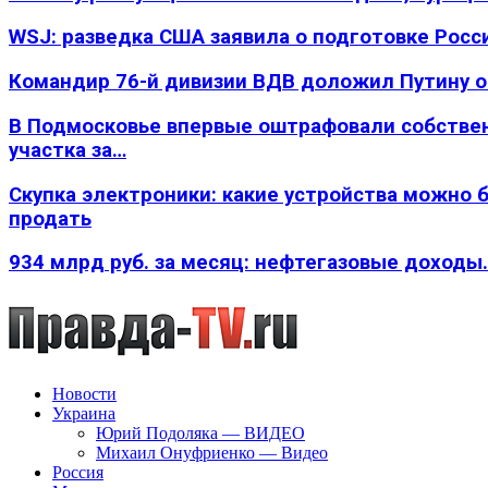
WSJ: разведка США заявила о подготовке Росс
Командир 76-й дивизии ВДВ доложил Путину 
В Подмосковье впервые оштрафовали собстве
участка за…
Скупка электроники: какие устройства можно 
продать
934 млрд руб. за месяц: нефтегазовые доходы
Новости
Украина
Юрий Подоляка — ВИДЕО
Михаил Онуфриенко — Видео
Россия