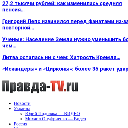
27,2 тысячи рублей: как изменилась средняя
пенсия…
Григорий Лепс извинился перед фанатами из-з
повторной…
Ученые: Население Земли нужно уменьшить б
чем…
Литва осталась ни с чем: Хитрость Кремля…
«Искандеры» и «Цирконы»: более 35 ракет уда
Новости
Украина
Юрий Подоляка — ВИДЕО
Михаил Онуфриенко — Видео
Россия