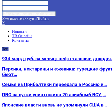
Уже имеете аккаунт?
Войти
X
Новости
ТВ Онлайн
Контакты
Топ
934 млрд руб. за месяц: нефтегазовые доходы
Персики, нектарины и ежевика: турецкие фрук
бьют…
Семья из Прибалтики переехала в Россию и…
ПВО за сутки уничтожила 20 авиабомб ВСУ,…
Японские власти вновь не упомянули США в…