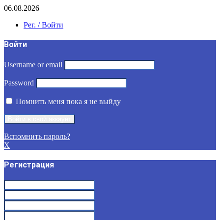
06.08.2026
Рег. / Войти
Войти
Username or email
Password
Помнить меня пока я не выйду
Вспомнить пароль?
X
Регистрация