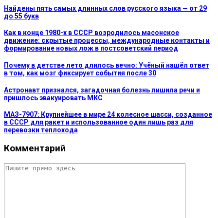
Найдены пять самых длинных слов русского языка — от 29
до 55 букв
Как в конце 1980-х в СССР возродилось масонское
движение: скрытые процессы, международные контакты и
формирование новых лож в постсоветский период
Почему в детстве лето длилось вечно: Учёный нашёл ответ
в том, как мозг фиксирует события после 30
Астронавт признался, загадочная болезнь лишила речи и
пришлось эвакуировать МКС
МАЗ-7907: Крупнейшее в мире 24 колесное шасси, созданное
в СССР для ракет и использованное один лишь раз для
перевозки теплохода
Комментарий