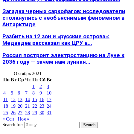
Загадка черных саркофагов: исследователи
столкнулись с необъяснимым феноменом в
Антарктиде
Разбить на 12 зон и «русские острова»:
Медведев рассказал как ЦРУ в...
Россия построит электростанцию на Луне к
2036 году — зачем нам лунная...
Октябрь 2021
Пн
Вт
Ср
Чт
Пт
Сб
Вс
1
2
3
4
5
6
7
8
9
10
11
12
13
14
15
16
17
18
19
20
21
22
23
24
25
26
27
28
29
30
31
« Сен
Ноя »
Search for:
Search