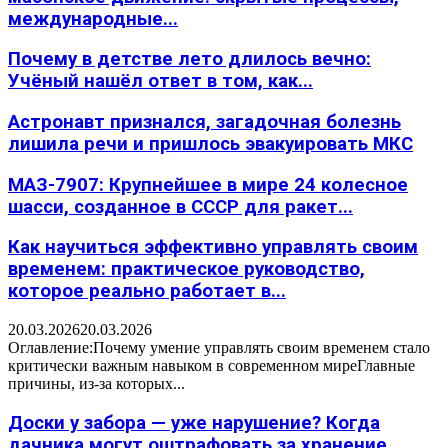
международные...
Почему в детстве лето длилось вечно:
Учёный нашёл ответ в том, как...
Астронавт признался, загадочная болезнь
лишила речи и пришлось эвакуировать МКС
МАЗ-7907: Крупнейшее в мире 24 колесное
шасси, созданное в СССР для ракет...
Как научиться эффективно управлять своим
временем: практическое руководство,
которое реально работает в...
20.03.2026
20.03.2026
Оглавление:Почему умение управлять своим временем стало
критически важным навыком в современном миреГлавные
причины, из-за которых...
Доски у забора — уже нарушение? Когда
дачника могут оштрафовать за хранение...