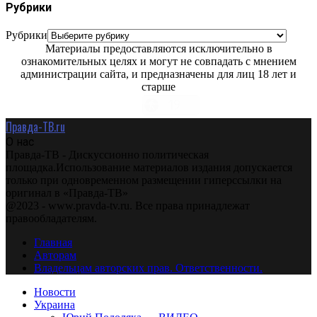
Рубрики
Рубрики
Материалы предоставляются исключительно в
ознакомительных целях и могут не совпадать с мнением
администрации сайта, и предназначены для лиц 18 лет и
старше
Правда-ТВ.ru
О нас
Правда-ТВ - Дискуссионно политическая
площадка.Использование материалов издания допускается
только при одновременном размещении гиперссылки на
оригинал в «Правда-ТВ»
@2023 - www.pravda-tv.ru. Все права принадлежат
правообладателям.
Главная
Авторам
Владельцам авторских прав. Ответственности.
Новости
Украина