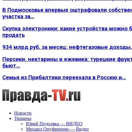
В Подмосковье впервые оштрафовали собстве
участка за…
Скупка электроники: какие устройства можно 
продать
934 млрд руб. за месяц: нефтегазовые доходы
Персики, нектарины и ежевика: турецкие фрук
бьют…
Семья из Прибалтики переехала в Россию и…
Новости
Украина
Юрий Подоляка — ВИДЕО
Михаил Онуфриенко — Видео