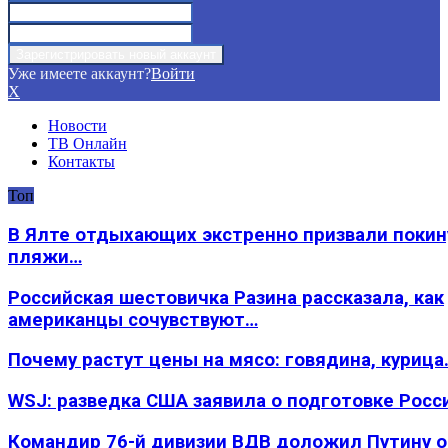
Уже имеете аккаунт?
Войти
X
Новости
ТВ Онлайн
Контакты
Топ
В Ялте отдыхающих экстренно призвали покин
пляжи…
Российская шестовичка Разина рассказала, как
американцы сочувствуют…
Почему растут цены на мясо: говядина, курица
WSJ: разведка США заявила о подготовке Росс
Командир 76-й дивизии ВДВ доложил Путину 