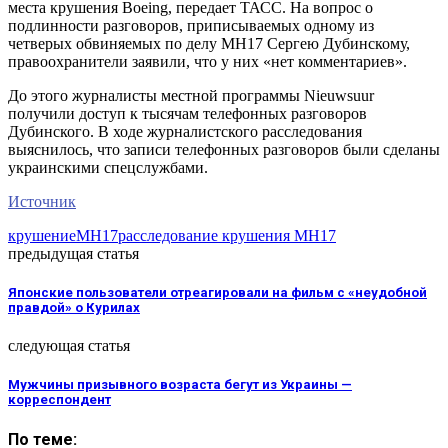
места крушения Boeing, передает ТАСС. На вопрос о
подлинности разговоров, приписываемых одному из
четверых обвиняемых по делу MH17 Сергею Дубинскому,
правоохранители заявили, что у них «нет комментариев».
До этого журналисты местной программы Nieuwsuur
получили доступ к тысячам телефонных разговоров
Дубинского. В ходе журналистского расследования
выяснилось, что записи телефонных разговоров были сделаны
украинскими спецслужбами.
Источник
крушение
MH17
расследование крушения MH17
предыдущая статья
Японские пользователи отреагировали на фильм с «неудобной
правдой» о Курилах
следующая статья
Мужчины призывного возраста бегут из Украины —
корреспондент
По теме: