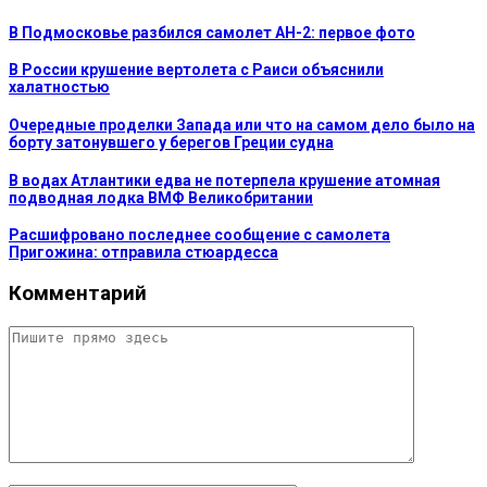
В Подмосковье разбился самолет АН-2: первое фото
В России крушение вертолета с Раиси объяснили
халатностью
Очередные проделки Запада или что на самом дело было на
борту затонувшего у берегов Греции судна
В водах Атлантики едва не потерпела крушение атомная
подводная лодка ВМФ Великобритании
Расшифровано последнее сообщение с самолета
Пригожина: отправила стюардесса
Комментарий