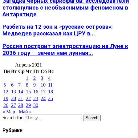
Загадка черных саркофагов: исследователи
столкнулись с необъяснимым феноменом в
Антарктиде
Разбить на 12 зон и «русские острова»:
Медведев рассказал как ЦРУ в...
Россия построит электростанцию на Луне к
2036 году — зачем нам лунная...
Апрель 2021
Пн
Вт
Ср
Чт
Пт
Сб
Вс
1
2
3
4
5
6
7
8
9
10
11
12
13
14
15
16
17
18
19
20
21
22
23
24
25
26
27
28
29
30
« Мар
Май »
Search for:
Search
Рубрики