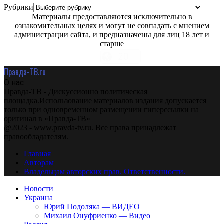
Рубрики
Материалы предоставляются исключительно в
ознакомительных целях и могут не совпадать с мнением
администрации сайта, и предназначены для лиц 18 лет и
старше
Правда-ТВ.ru
О нас
Правда-ТВ - Дискуссионно политическая
площадка.Использование материалов издания допускается
только при одновременном размещении гиперссылки на
оригинал в «Правда-ТВ»
@2023 - www.pravda-tv.ru. Все права принадлежат
правообладателям.
Главная
Авторам
Владельцам авторских прав. Ответственности.
Новости
Украина
Юрий Подоляка — ВИДЕО
Михаил Онуфриенко — Видео