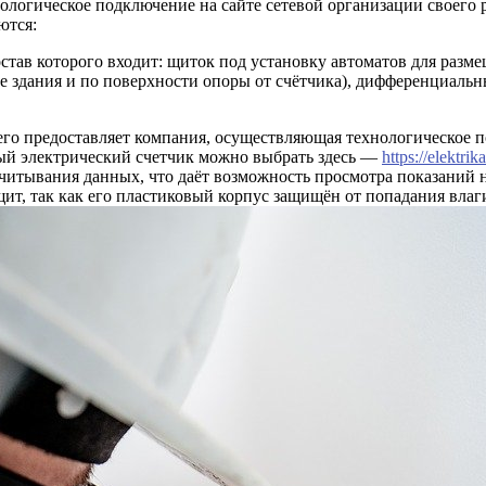
хнологическое подключение на сайте сетевой организации своего
ются:
став которого входит: щиток под установку автоматов для разме
не здания и по поверхности опоры от счётчика), дифференциальн
 его предоставляет компания, осуществляющая технологическое п
ый электрический счетчик можно выбрать здесь —
https://elektri
итывания данных, что даёт возможность просмотра показаний н
щит, так как его пластиковый корпус защищён от попадания влаг