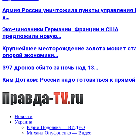
Армия России уничтожила пункты управления
в…
Экс-чиновники Германии, Франции и США
предложили новую…
Крупнейшее месторождение золота может ст
опорой экономики…
397 дронов сбито за ночь над 13…
Ким Дотком: России надо готовиться к прямо
Новости
Украина
Юрий Подоляка — ВИДЕО
Михаил Онуфриенко — Видео