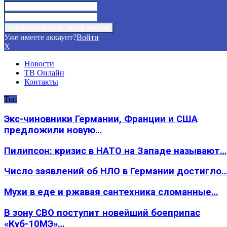
Уже имеете аккаунт?
Войти
X
Новости
ТВ Онлайн
Контакты
Топ
Экс-чиновники Германии, Франции и США
предложили новую…
Пилипсон: кризис в НАТО на Западе называют…
Число заявлений об НЛО в Германии достигло
Мухи в еде и ржавая сантехника сломанные…
В зону СВО поступит новейший боеприпас
«Куб-10МЭ»…