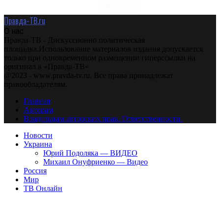
Правда-ТВ.ru
О нас
Правда-ТВ - Дискуссионно политическая
площадка.Использование материалов издания допускается
только при одновременном размещении гиперссылки на
оригинал в «Правда-ТВ»
@2023 - www.pravda-tv.ru. Все права принадлежат
правообладателям.
Главная
Авторам
Владельцам авторских прав. Ответственности.
Новости
Украина
Юрий Подоляка — ВИДЕО
Михаил Онуфриенко — Видео
Россия
Мир
ТВ Онлайн