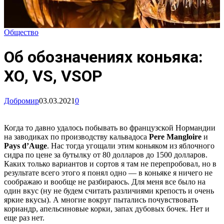
Общество
Об обозначениях коньяка:
ХО, VS, VSOP
Добромир
03.03.2021
0
Когда то давно удалось побывать во французской Нормандии
на заводиках по производству кальвадоса
Pere Mangloire
и
Pays d’Auge
. Нас тогда угощали этим коньяком из яблочного
сидра по цене за бутылку от 80 долларов до 1500 долларов.
Каких только вариантов и сортов я там не перепробовал, но в
результате всего этого я понял одно — в коньяке я ничего не
соображаю и вообще не разбираюсь. Для меня все было на
один вкус (ну не будем считать различиями крепость и очень
яркие вкусы). А многие вокруг пытались почувствовать
кориандр, апельсиновые корки, запах дубовых бочек. Нет и
еще раз нет.