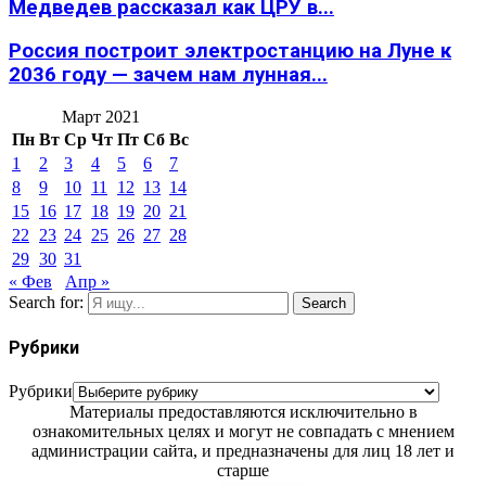
Медведев рассказал как ЦРУ в...
Россия построит электростанцию на Луне к
2036 году — зачем нам лунная...
Март 2021
Пн
Вт
Ср
Чт
Пт
Сб
Вс
1
2
3
4
5
6
7
8
9
10
11
12
13
14
15
16
17
18
19
20
21
22
23
24
25
26
27
28
29
30
31
« Фев
Апр »
Search for:
Search
Рубрики
Рубрики
Материалы предоставляются исключительно в
ознакомительных целях и могут не совпадать с мнением
администрации сайта, и предназначены для лиц 18 лет и
старше