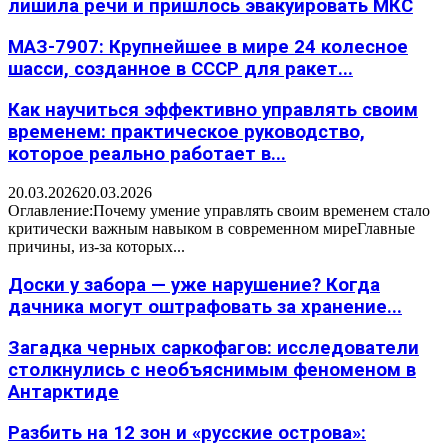
лишила речи и пришлось эвакуировать МКС
МАЗ-7907: Крупнейшее в мире 24 колесное
шасси, созданное в СССР для ракет...
Как научиться эффективно управлять своим
временем: практическое руководство,
которое реально работает в...
20.03.2026
20.03.2026
Оглавление:Почему умение управлять своим временем стало
критически важным навыком в современном миреГлавные
причины, из-за которых...
Доски у забора — уже нарушение? Когда
дачника могут оштрафовать за хранение...
Загадка черных саркофагов: исследователи
столкнулись с необъяснимым феноменом в
Антарктиде
Разбить на 12 зон и «русские острова»: