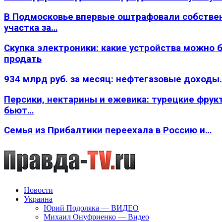
В Подмосковье впервые оштрафовали собстве
участка за…
Скупка электроники: какие устройства можно 
продать
934 млрд руб. за месяц: нефтегазовые доходы
Персики, нектарины и ежевика: турецкие фрук
бьют…
Семья из Прибалтики переехала в Россию и…
Новости
Украина
Юрий Подоляка — ВИДЕО
Михаил Онуфриенко — Видео