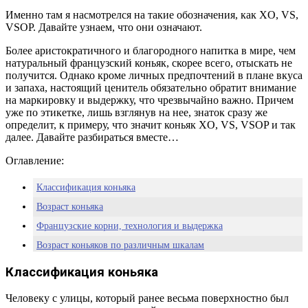
Именно там я насмотрелся на такие обозначения, как XO, VS,
VSOP. Давайте узнаем, что они означают.
Более аристократичного и благородного напитка в мире, чем
натуральный французский коньяк, скорее всего, отыскать не
получится. Однако кроме личных предпочтений в плане вкуса
и запаха, настоящий ценитель обязательно обратит внимание
на маркировку и выдержку, что чрезвычайно важно. Причем
уже по этикетке, лишь взглянув на нее, знаток сразу же
определит, к примеру, что значит коньяк XO, VS, VSOP и так
далее. Давайте разбираться вместе…
Оглавление:
Классификация коньяка
Возраст коньяка
Французские корни, технология и выдержка
Возраст коньяков по различным шкалам
Аутентичные французские маркировки
Классификация коньяка
Занимательно
Человеку с улицы, который ранее весьма поверхностно был
Выдержка коньяка по советской шкале