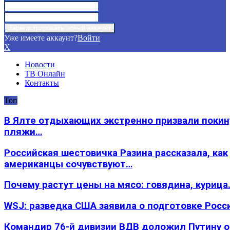
Уже имеете аккаунт?
Войти
X
Новости
ТВ Онлайн
Контакты
Топ
В Ялте отдыхающих экстренно призвали покин
пляжи…
Российская шестовичка Разина рассказала, как
американцы сочувствуют…
Почему растут цены на мясо: говядина, курица
WSJ: разведка США заявила о подготовке Росс
Командир 76-й дивизии ВДВ доложил Путину 