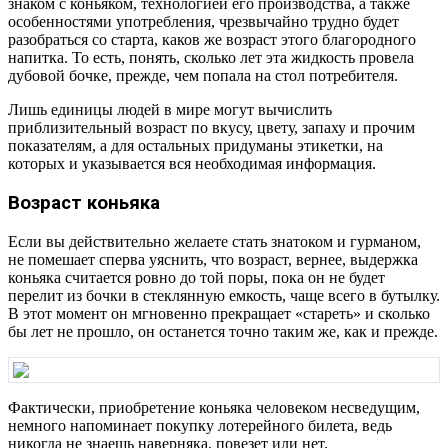
знаком с коньяком, технологией его производства, а также
особенностями употребления, чрезвычайно трудно будет
разобраться со старта, каков же возраст этого благородного
напитка. То есть, понять, сколько лет эта жидкость провела
дубовой бочке, прежде, чем попала на стол потребителя.
Лишь единицы людей в мире могут вычислить
приблизительный возраст по вкусу, цвету, запаху и прочим
показателям, а для остальных придуманы этикетки, на
которых и указывается вся необходимая информация.
Возраст коньяка
Если вы действительно желаете стать знатоком и гурманом,
не помешает сперва уяснить, что возраст, вернее, выдержка
коньяка считается ровно до той поры, пока он не будет
перелит из бочки в стеклянную емкость, чаще всего в бутылку.
В этот момент он мгновенно прекращает «стареть» и сколько
бы лет не прошло, он останется точно таким же, как и прежде.
Фактически, приобретение коньяка человеком несведущим,
немного напоминает покупку лотерейного билета, ведь
никогда не знаешь наверняка, повезет или нет.