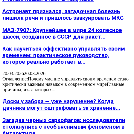
Астронавт признался, загадочная болезнь
лишила речи и пришлось эвакуировать МКС
МАЗ-7907: Крупнейшее в мире 24 колесное
шасси, созданное в СССР для ракет...
Как научиться эффективно управлять своим
временем: практическое руководство,
которое реально работает в...
20.03.2026
20.03.2026
Оглавление:Почему умение управлять своим временем стало
критически важным навыком в современном миреГлавные
причины, из-за которых...
Доски у забора — уже нарушение? Когда
дачника могут оштрафовать за хранение...
Загадка черных саркофагов: исследователи
столкнулись с необъяснимым феноменом в
Антарктиде