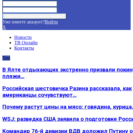
Уже имеете аккаунт?
Войти
X
Новости
ТВ Онлайн
Контакты
Топ
В Ялте отдыхающих экстренно призвали покин
пляжи…
Российская шестовичка Разина рассказала, как
американцы сочувствуют…
Почему растут цены на мясо: говядина, курица
WSJ: разведка США заявила о подготовке Росс
Командир 76-й дивизии ВДВ доложил Путину 