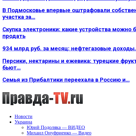
В Подмосковье впервые оштрафовали собстве
участка за…
Скупка электроники: какие устройства можно 
продать
934 млрд руб. за месяц: нефтегазовые доходы
Персики, нектарины и ежевика: турецкие фрук
бьют…
Семья из Прибалтики переехала в Россию и…
Новости
Украина
Юрий Подоляка — ВИДЕО
Михаил Онуфриенко — Видео