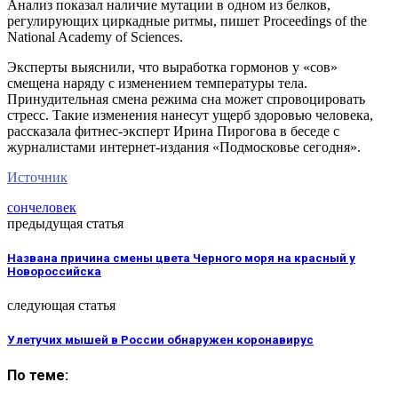
Анализ показал наличие мутации в одном из белков,
регулирующих циркадные ритмы, пишет Proceedings of the
National Academy of Sciences.
Эксперты выяснили, что выработка гормонов у «сов»
смещена наряду с изменением температуры тела.
Принудительная смена режима сна может спровоцировать
стресс. Такие изменения нанесут ущерб здоровью человека,
рассказала фитнес-эксперт Ирина Пирогова в беседе с
журналистами интернет-издания «Подмосковье сегодня».
Источник
сон
человек
предыдущая статья
Названа причина смены цвета Черного моря на красный у
Новороссийска
следующая статья
У летучих мышей в России обнаружен коронавирус
По теме: