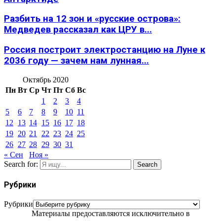
Разбить на 12 зон и «русские острова»:
Медведев рассказал как ЦРУ в...
Россия построит электростанцию на Луне к
2036 году — зачем нам лунная...
Октябрь 2020
Пн
Вт
Ср
Чт
Пт
Сб
Вс
1
2
3
4
5
6
7
8
9
10
11
12
13
14
15
16
17
18
19
20
21
22
23
24
25
26
27
28
29
30
31
« Сен
Ноя »
Search for:
Search
Рубрики
Рубрики
Материалы предоставляются исключительно в