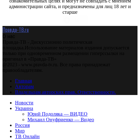
ознакомительных целях и могут не совпадать с мнением
администрации сайта, и предназначены для лиц 18 лет и
старше
Правда-ТВ.ru
О нас
Правда-ТВ - Дискуссионно политическая
площадка.Использование материалов издания допускается
только при одновременном размещении гиперссылки на
оригинал в «Правда-ТВ»
@2023 - www.pravda-tv.ru. Все права принадлежат
правообладателям.
Главная
Авторам
Владельцам авторских прав. Ответственности.
Новости
Украина
Юрий Подоляка — ВИДЕО
Михаил Онуфриенко — Видео
Россия
Мир
ТВ Онлайн