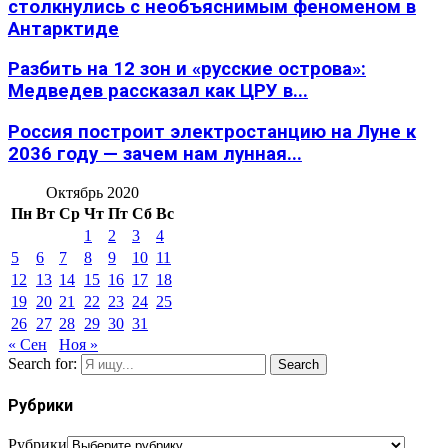
столкнулись с необъяснимым феноменом в
Антарктиде
Разбить на 12 зон и «русские острова»:
Медведев рассказал как ЦРУ в...
Россия построит электростанцию на Луне к
2036 году — зачем нам лунная...
Октябрь 2020
Пн
Вт
Ср
Чт
Пт
Сб
Вс
1
2
3
4
5
6
7
8
9
10
11
12
13
14
15
16
17
18
19
20
21
22
23
24
25
26
27
28
29
30
31
« Сен
Ноя »
Search for:
Search
Рубрики
Рубрики