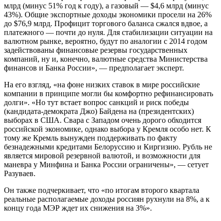
млрд (минус 51% год к году), а газовый — $4,6 млрд (минус
43%). Общие экспортные доходы экономики просели на 26%
до $76,9 млрд. Профицит торгового баланса сжался вдвое, а
платежного — почти до нуля. Для стабилизации ситуации на
валютном рынке, вероятно, будут по аналогии с 2014 годом
задействованы финансовые резервы государственных
компаний, ну и, конечно, валютные средства Министерства
финансов и Банка России», — предполагает эксперт.
На его взгляд, «на фоне низких ставок в мире российские
компании в принципе могли бы комфортно рефинансировать
долги». «Но тут встает вопрос санкций и риск победы
(кандидата-демократа Джо) Байдена на (президентских)
выборах в США. Свара с Западом очень дорого обходится
российской экономике, однако выбора у Кремля особо нет. К
тому же Кремль вынужден поддерживать по факту
безнадежными кредитами Белоруссию и Киргизию. Рубль не
является мировой резервной валютой, и возможности для
маневра у Минфина и Банка России ограничены», — сетует
Разуваев.
Он также подчеркивает, что «по итогам второго квартала
реальные располагаемые доходы россиян рухнули на 8%, а к
концу года МЭР ждет их снижения на 3%».