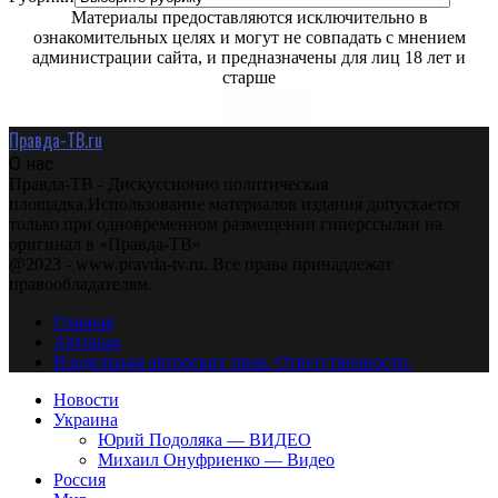
Материалы предоставляются исключительно в
ознакомительных целях и могут не совпадать с мнением
администрации сайта, и предназначены для лиц 18 лет и
старше
Правда-ТВ.ru
О нас
Правда-ТВ - Дискуссионно политическая
площадка.Использование материалов издания допускается
только при одновременном размещении гиперссылки на
оригинал в «Правда-ТВ»
@2023 - www.pravda-tv.ru. Все права принадлежат
правообладателям.
Главная
Авторам
Владельцам авторских прав. Ответственности.
Новости
Украина
Юрий Подоляка — ВИДЕО
Михаил Онуфриенко — Видео
Россия