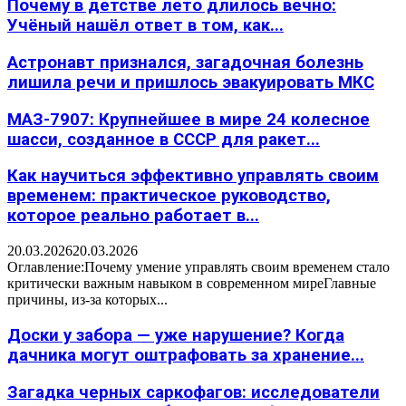
Почему в детстве лето длилось вечно:
Учёный нашёл ответ в том, как...
Астронавт признался, загадочная болезнь
лишила речи и пришлось эвакуировать МКС
МАЗ-7907: Крупнейшее в мире 24 колесное
шасси, созданное в СССР для ракет...
Как научиться эффективно управлять своим
временем: практическое руководство,
которое реально работает в...
20.03.2026
20.03.2026
Оглавление:Почему умение управлять своим временем стало
критически важным навыком в современном миреГлавные
причины, из-за которых...
Доски у забора — уже нарушение? Когда
дачника могут оштрафовать за хранение...
Загадка черных саркофагов: исследователи