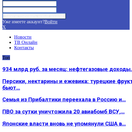
Уже имеете аккаунт?
Войти
X
Новости
ТВ Онлайн
Контакты
Топ
934 млрд руб. за месяц: нефтегазовые доходы
Персики, нектарины и ежевика: турецкие фрук
бьют…
Семья из Прибалтики переехала в Россию и…
ПВО за сутки уничтожила 20 авиабомб ВСУ,…
Японские власти вновь не упомянули США в…