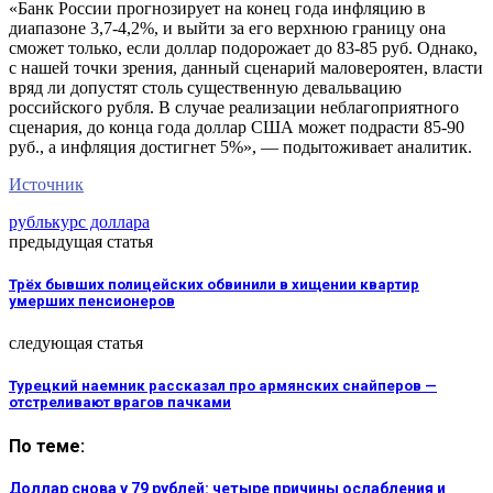
«Банк России прогнозирует на конец года инфляцию в
диапазоне 3,7-4,2%, и выйти за его верхнюю границу она
сможет только, если доллар подорожает до 83-85 руб. Однако,
с нашей точки зрения, данный сценарий маловероятен, власти
вряд ли допустят столь существенную девальвацию
российского рубля. В случае реализации неблагоприятного
сценария, до конца года доллар США может подрасти 85-90
руб., а инфляция достигнет 5%», — подытоживает аналитик.
Источник
рубль
курс доллара
предыдущая статья
Трёх бывших полицейских обвинили в хищении квартир
умерших пенсионеров
следующая статья
Турецкий наемник рассказал про армянских снайперов —
отстреливают врагов пачками
По теме:
Доллар снова у 79 рублей: четыре причины ослабления и