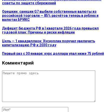
советы по защите сбережений
Орешкин: санкции G7 выбили собственные валюты из
российской торговли — 85% расчётов теперь в рублях и
валютах БРИКС
Дефицит бюджета РФ в I квартале 2026 года превысил
годовой план: Причины и риски инфляции
Цель — 1 квадриллион: Хуснуллин поручил увеличить
капитализацию РФ к 2030 году
Первый раз с 30 января: курс доллара упал ниже 75 рублей
Комментарий