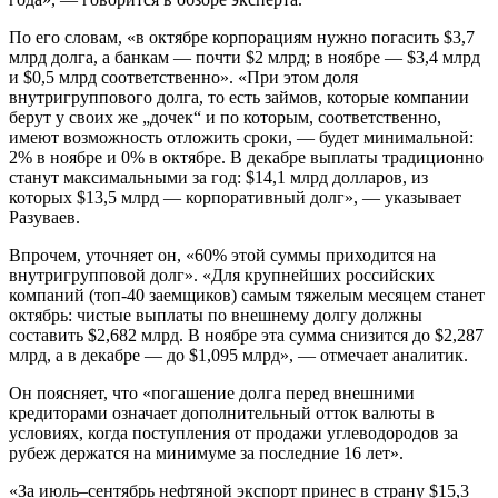
По его словам, «в октябре корпорациям нужно погасить $3,7
млрд долга, а банкам — почти $2 млрд; в ноябре — $3,4 млрд
и $0,5 млрд соответственно». «При этом доля
внутригруппового долга, то есть займов, которые компании
берут у своих же „дочек“ и по которым, соответственно,
имеют возможность отложить сроки, — будет минимальной:
2% в ноябре и 0% в октябре. В декабре выплаты традиционно
станут максимальными за год: $14,1 млрд долларов, из
которых $13,5 млрд — корпоративный долг», — указывает
Разуваев.
Впрочем, уточняет он, «60% этой суммы приходится на
внутригрупповой долг». «Для крупнейших российских
компаний (топ-40 заемщиков) самым тяжелым месяцем станет
октябрь: чистые выплаты по внешнему долгу должны
составить $2,682 млрд. В ноябре эта сумма снизится до $2,287
млрд, а в декабре — до $1,095 млрд», — отмечает аналитик.
Он поясняет, что «погашение долга перед внешними
кредиторами означает дополнительный отток валюты в
условиях, когда поступления от продажи углеводородов за
рубеж держатся на минимуме за последние 16 лет».
«За июль–сентябрь нефтяной экспорт принес в страну $15,3