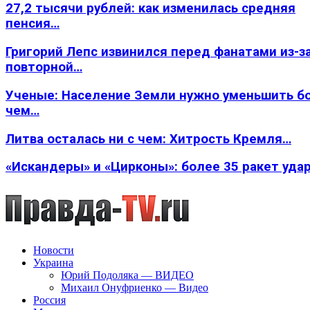
27,2 тысячи рублей: как изменилась средняя
пенсия…
Григорий Лепс извинился перед фанатами из-з
повторной…
Ученые: Население Земли нужно уменьшить б
чем…
Литва осталась ни с чем: Хитрость Кремля…
«Искандеры» и «Цирконы»: более 35 ракет уда
Новости
Украина
Юрий Подоляка — ВИДЕО
Михаил Онуфриенко — Видео
Россия