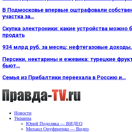
В Подмосковье впервые оштрафовали собстве
участка за…
Скупка электроники: какие устройства можно 
продать
934 млрд руб. за месяц: нефтегазовые доходы
Персики, нектарины и ежевика: турецкие фрук
бьют…
Семья из Прибалтики переехала в Россию и…
Новости
Украина
Юрий Подоляка — ВИДЕО
Михаил Онуфриенко — Видео