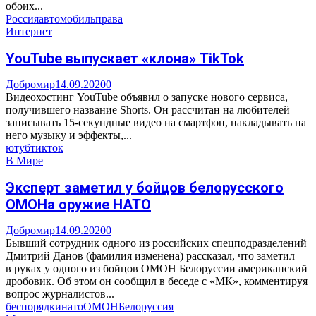
обоих...
Россия
автомобиль
права
Интернет
YouTube выпускает «клона» TikTok
Добромир
14.09.2020
0
Видеохостинг YouTube объявил о запуске нового сервиса,
получившего название Shorts. Он рассчитан на любителей
записывать 15-секундные видео на смартфон, накладывать на
него музыку и эффекты,...
ютуб
тикток
В Мире
Эксперт заметил у бойцов белорусского
ОМОНа оружие НАТО
Добромир
14.09.2020
0
Бывший сотрудник одного из российских спецподразделений
Дмитрий Данов (фамилия изменена) рассказал, что заметил
в руках у одного из бойцов ОМОН Белоруссии американский
дробовик. Об этом он сообщил в беседе с «МК», комментируя
вопрос журналистов...
беспорядки
нато
ОМОН
Белоруссия