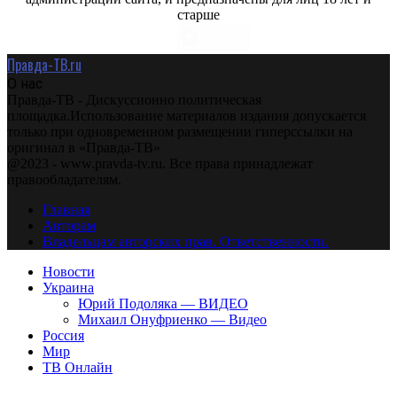
старше
Правда-ТВ.ru
О нас
Правда-ТВ - Дискуссионно политическая
площадка.Использование материалов издания допускается
только при одновременном размещении гиперссылки на
оригинал в «Правда-ТВ»
@2023 - www.pravda-tv.ru. Все права принадлежат
правообладателям.
Главная
Авторам
Владельцам авторских прав. Ответственности.
Новости
Украина
Юрий Подоляка — ВИДЕО
Михаил Онуфриенко — Видео
Россия
Мир
ТВ Онлайн