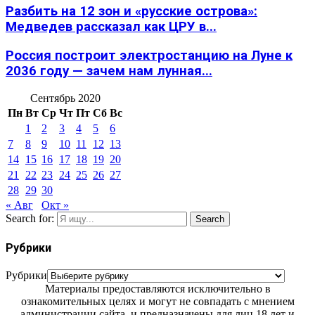
Разбить на 12 зон и «русские острова»:
Медведев рассказал как ЦРУ в...
Россия построит электростанцию на Луне к
2036 году — зачем нам лунная...
Сентябрь 2020
Пн
Вт
Ср
Чт
Пт
Сб
Вс
1
2
3
4
5
6
7
8
9
10
11
12
13
14
15
16
17
18
19
20
21
22
23
24
25
26
27
28
29
30
« Авг
Окт »
Search for:
Search
Рубрики
Рубрики
Материалы предоставляются исключительно в
ознакомительных целях и могут не совпадать с мнением
администрации сайта, и предназначены для лиц 18 лет и