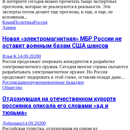
В интернете сегодня можно прочитать тыщи экспертных
прогнозов, которые не реализуются в реальности. Эти
эксперты потом делают еще прогнозы, и еще, и еще, не
вспоминая...
Крым
Политика
Россия
Армия
Новая «электромагнитная» МБР России не
оставит военным базам США шансов
Илья К.
14.09.2020
0
Россия продолжает опережать конкурентов в разработке
электромагнитного оружия. Сегодня многие страны пытаются
разрабатывать электромагнитное оружие. Но Россия
продолжает лидировать в этой гонке, оставляя позади даже...
Россия
сша
вооружение
военные базы
дзен
Общество
Отдохнувшая на отечественном курорте
россиянка описала его словами «ад и
тюрьма»
Добромир
14.09.2020
0
Российская туристка, отдохнувшая на одном из