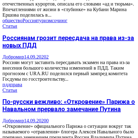
отечественных курортов, описала его словами «ад и тюрьма».
Впечатлениями от жизни в «глубинке» на Кубани Марина
Ершова поделилась в...
общество
Россия
туризм
сочи
юг
Статьи
Россиянам грозит пересдача на права из-за
новых ПДД
Добромир
14.09.2020
2
Россиян могут заставить пересдавать экзамен на права из-за
внесения большого количества изменений в ПДД. Таким
прогнозом с URA.RU поделился первый зампред комитета
Госдумы по госстроительству...
пдд
права
Статьи
По-русски вежливо: «Откровение» Парижа о
Навальном прервало замечание Путина
Добромир
14.09.2020
0
«Откровение» официального Парижа о ситуации вокруг так
называемого «отравления» блогера Алексея Навального было
прервано замечанием президента России Владимира Путина.