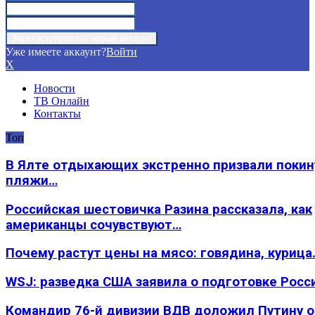
Уже имеете аккаунт?
Войти
X
Новости
ТВ Онлайн
Контакты
Топ
В Ялте отдыхающих экстренно призвали покин
пляжи…
Российская шестовичка Разина рассказала, как
американцы сочувствуют…
Почему растут цены на мясо: говядина, курица
WSJ: разведка США заявила о подготовке Росс
Командир 76-й дивизии ВДВ доложил Путину 