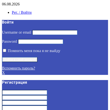
06.08.2026
Рег. / Войти
Войти
Username or email
Password
Помнить меня пока я не выйду
Вспомнить пароль?
X
Регистрация