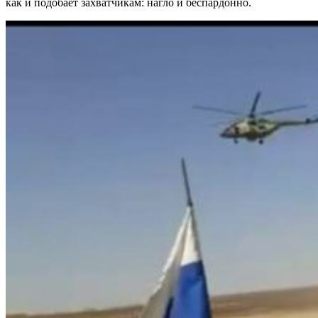
как и подобает захватчикам: нагло и беспардонно.