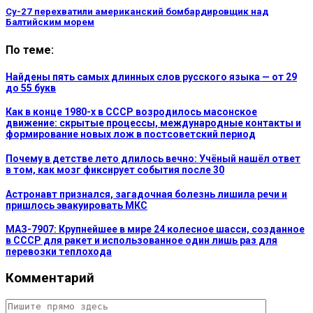
Су-27 перехватили американский бомбардировщик над
Балтийским морем
По теме:
Найдены пять самых длинных слов русского языка — от 29
до 55 букв
Как в конце 1980-х в СССР возродилось масонское
движение: скрытые процессы, международные контакты и
формирование новых лож в постсоветский период
Почему в детстве лето длилось вечно: Учёный нашёл ответ
в том, как мозг фиксирует события после 30
Астронавт признался, загадочная болезнь лишила речи и
пришлось эвакуировать МКС
МАЗ-7907: Крупнейшее в мире 24 колесное шасси, созданное
в СССР для ракет и использованное один лишь раз для
перевозки теплохода
Комментарий