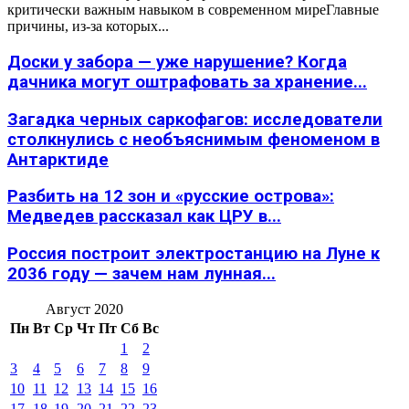
критически важным навыком в современном миреГлавные
причины, из-за которых...
Доски у забора — уже нарушение? Когда
дачника могут оштрафовать за хранение...
Загадка черных саркофагов: исследователи
столкнулись с необъяснимым феноменом в
Антарктиде
Разбить на 12 зон и «русские острова»:
Медведев рассказал как ЦРУ в...
Россия построит электростанцию на Луне к
2036 году — зачем нам лунная...
Август 2020
Пн
Вт
Ср
Чт
Пт
Сб
Вс
1
2
3
4
5
6
7
8
9
10
11
12
13
14
15
16
17
18
19
20
21
22
23