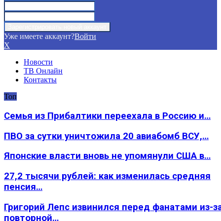
Уже имеете аккаунт?
Войти
X
Новости
ТВ Онлайн
Контакты
Топ
Семья из Прибалтики переехала в Россию и…
ПВО за сутки уничтожила 20 авиабомб ВСУ,…
Японские власти вновь не упомянули США в…
27,2 тысячи рублей: как изменилась средняя
пенсия…
Григорий Лепс извинился перед фанатами из-з
повторной…