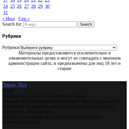
24
25
26
27
28
29
30
31
« Июл
Сен »
Search for:
Search
Рубрики
Рубрики
Материалы предоставляются исключительно в
ознакомительных целях и могут не совпадать с мнением
администрации сайта, и предназначены для лиц 18 лет и
старше
Правда-ТВ.ru
О нас
Правда-ТВ - Дискуссионно политическая
площадка.Использование материалов издания допускается
только при одновременном размещении гиперссылки на
оригинал в «Правда-ТВ»
@2023 - www.pravda-tv.ru. Все права принадлежат
правообладателям.