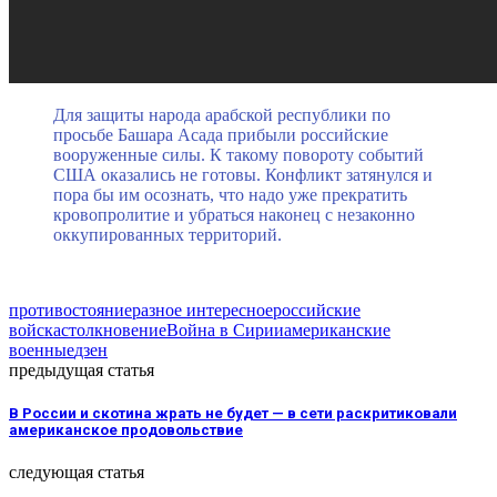
Для защиты народа арабской республики по
просьбе Башара Асада прибыли российские
вооруженные силы. К такому повороту событий
США оказались не готовы. Конфликт затянулся и
пора бы им осознать, что надо уже прекратить
кровопролитие и убраться наконец с незаконно
оккупированных территорий.
противостояние
разное интересное
российские
войска
столкновение
Война в Сирии
американские
военные
дзен
предыдущая статья
В России и скотина жрать не будет — в сети раскритиковали
американское продовольствие
следующая статья