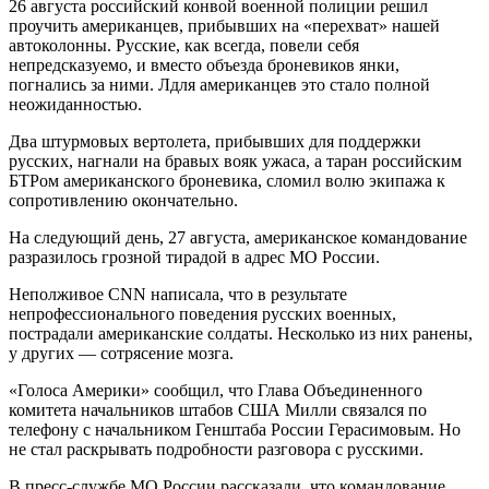
26 августа российский конвой военной полиции решил
проучить американцев, прибывших на «перехват» нашей
автоколонны. Русские, как всегда, повели себя
непредсказуемо, и вместо объезда броневиков янки,
погнались за ними. Лдля американцев это стало полной
неожиданностью.
Два штурмовых вертолета, прибывших для поддержки
русских, нагнали на бравых вояк ужаса, а таран российским
БТРом американского броневика, сломил волю экипажа к
сопротивлению окончательно.
На следующий день, 27 августа, американское командование
разразилось грозной тирадой в адрес МО России.
Неполживое CNN написала, что в результате
непрофессионального поведения русских военных,
пострадали американские солдаты. Несколько из них ранены,
у других — сотрясение мозга.
«Голоса Америки» сообщил, что Глава Объединенного
комитета начальников штабов США Милли связался по
телефону с начальником Генштаба России Герасимовым. Но
не стал раскрывать подробности разговора с русскими.
В пресс-службе МО России рассказали, что командование