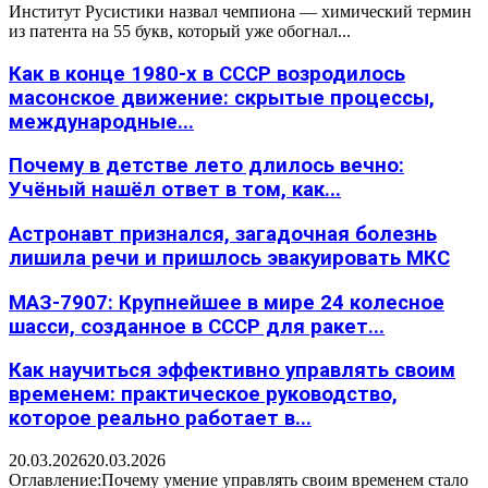
Институт Русистики назвал чемпиона — химический термин
из патента на 55 букв, который уже обогнал...
Как в конце 1980-х в СССР возродилось
масонское движение: скрытые процессы,
международные...
Почему в детстве лето длилось вечно:
Учёный нашёл ответ в том, как...
Астронавт признался, загадочная болезнь
лишила речи и пришлось эвакуировать МКС
МАЗ-7907: Крупнейшее в мире 24 колесное
шасси, созданное в СССР для ракет...
Как научиться эффективно управлять своим
временем: практическое руководство,
которое реально работает в...
20.03.2026
20.03.2026
Оглавление:Почему умение управлять своим временем стало