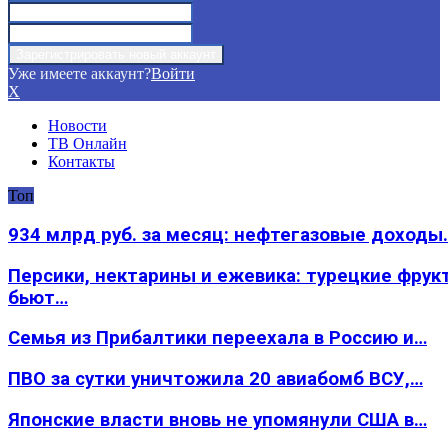
Уже имеете аккаунт?
Войти
X
Новости
ТВ Онлайн
Контакты
Топ
934 млрд руб. за месяц: нефтегазовые доходы
Персики, нектарины и ежевика: турецкие фрук
бьют…
Семья из Прибалтики переехала в Россию и…
ПВО за сутки уничтожила 20 авиабомб ВСУ,…
Японские власти вновь не упомянули США в…