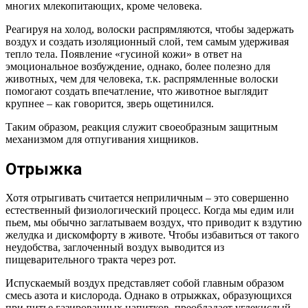
многих млекопитающих, кроме человека.
Реагируя на холод, волоски распрямляются, чтобы задержать
воздух и создать изоляционный слой, тем самым удерживая
тепло тела. Появление «гусиной кожи» в ответ на
эмоциональное возбуждение, однако, более полезно для
животных, чем для человека, т.к. распрямленные волоски
помогают создать впечатление, что животное выглядит
крупнее – как говорится, зверь ощетинился.
Таким образом, реакция служит своеобразным защитным
механизмом для отпугивания хищников.
Отрыжка
Хотя отрыгивать считается неприличным – это совершенно
естественный физиологический процесс. Когда мы едим или
пьем, мы обычно заглатываем воздух, что приводит к вздутию
желудка и дискомфорту в животе. Чтобы избавиться от такого
неудобства, заглоченный воздух выводится из
пищеварительного тракта через рот.
Испускаемый воздух представляет собой главным образом
смесь азота и кислорода. Однако в отрыжках, образующихся
при питье газированных напитков, преобладает углекислый