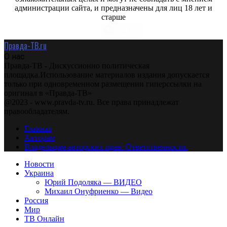
администрации сайта, и предназначены для лиц 18 лет и
старше
Правда-ТВ.ru
О нас
Правда-ТВ - Дискуссионно политическая
площадка.Использование материалов издания допускается
только при одновременном размещении гиперссылки на
оригинал в «Правда-ТВ»
@2023 - www.pravda-tv.ru. Все права принадлежат
правообладателям.
Главная
Авторам
Владельцам авторских прав. Ответственности.
Новости
Украина
Юрий Подоляка — ВИДЕО
Михаил Онуфриенко — Видео
Россия
Мир
ТВ Онлайн