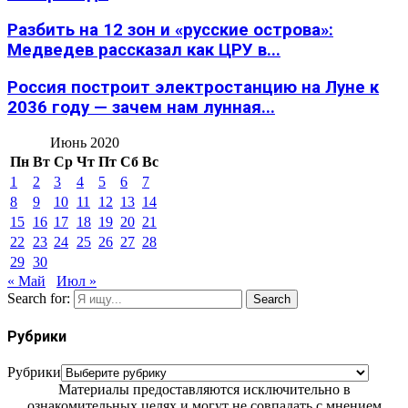
Разбить на 12 зон и «русские острова»:
Медведев рассказал как ЦРУ в...
Россия построит электростанцию на Луне к
2036 году — зачем нам лунная...
Июнь 2020
Пн
Вт
Ср
Чт
Пт
Сб
Вс
1
2
3
4
5
6
7
8
9
10
11
12
13
14
15
16
17
18
19
20
21
22
23
24
25
26
27
28
29
30
« Май
Июл »
Search for:
Search
Рубрики
Рубрики
Материалы предоставляются исключительно в
ознакомительных целях и могут не совпадать с мнением