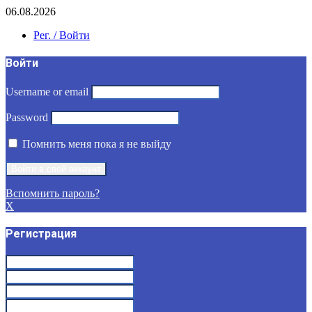
06.08.2026
Рег. / Войти
Войти
Username or email
Password
Помнить меня пока я не выйду
Вспомнить пароль?
X
Регистрация