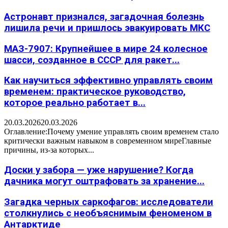
Астронавт признался, загадочная болезнь
лишила речи и пришлось эвакуировать МКС
МАЗ-7907: Крупнейшее в мире 24 колесное
шасси, созданное в СССР для ракет...
Как научиться эффективно управлять своим
временем: практическое руководство,
которое реально работает в...
20.03.2026
20.03.2026
Оглавление:Почему умение управлять своим временем стало
критически важным навыком в современном миреГлавные
причины, из-за которых...
Доски у забора — уже нарушение? Когда
дачника могут оштрафовать за хранение...
Загадка черных саркофагов: исследователи
столкнулись с необъяснимым феноменом в
Антарктиде