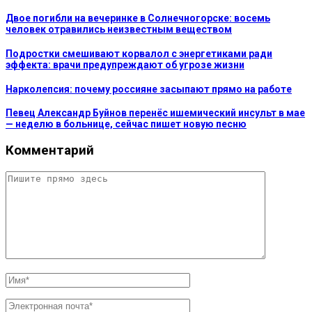
Двое погибли на вечеринке в Солнечногорске: восемь
человек отравились неизвестным веществом
Подростки смешивают корвалол с энергетиками ради
эффекта: врачи предупреждают об угрозе жизни
Нарколепсия: почему россияне засыпают прямо на работе
Певец Александр Буйнов перенёс ишемический инсульт в мае
— неделю в больнице, сейчас пишет новую песню
Комментарий