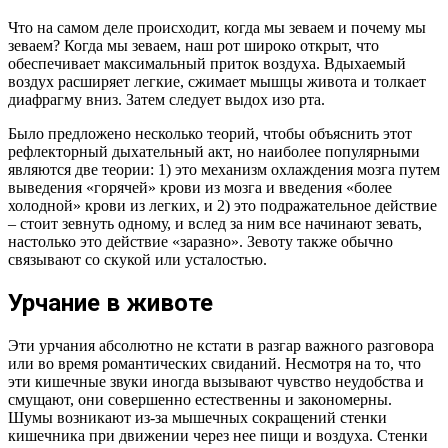
Что на самом деле происходит, когда мы зеваем и почему мы
зеваем? Когда мы зеваем, наш рот широко открыт, что
обеспечивает максимальный приток воздуха. Вдыхаемый
воздух расширяет легкие, сжимает мышцы живота и толкает
диафрагму вниз. Затем следует выдох изо рта.
Было предложено несколько теорий, чтобы объяснить этот
рефлекторный дыхательный акт, но наиболее популярными
являются две теории: 1) это механизм охлаждения мозга путем
выведения «горячей» крови из мозга и введения «более
холодной» крови из легких, и 2) это подражательное действие
– стоит зевнуть одному, и вслед за ним все начинают зевать,
настолько это действие «заразно». Зевоту также обычно
связывают со скукой или усталостью.
Урчание в животе
Эти урчания абсолютно не кстати в разгар важного разговора
или во время романтических свиданий. Несмотря на то, что
эти кишечные звуки иногда вызывают чувство неудобства и
смущают, они совершенно естественны и закономерны.
Шумы возникают из-за мышечных сокращений стенки
кишечника при движении через нее пищи и воздуха. Стенки