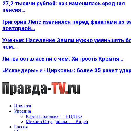
27,2 тысячи рублей: как изменилась средняя
пенсия…
Григорий Лепс извинился перед фанатами из-з
повторной…
Ученые: Население Земли нужно уменьшить б
чем…
Литва осталась ни с чем: Хитрость Кремля…
«Искандеры» и «Цирконы»: более 35 ракет уда
Новости
Украина
Юрий Подоляка — ВИДЕО
Михаил Онуфриенко — Видео
Россия