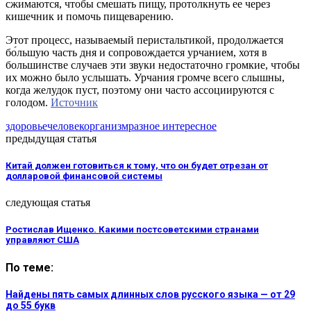
сжимаются, чтобы смешать пищу, протолкнуть ее через
кишечник и помочь пищеварению.
Этот процесс, называемый перистальтикой, продолжается
бо́льшую часть дня и сопровождается урчанием, хотя в
большинстве случаев эти звуки недостаточно громкие, чтобы
их можно было услышать. Урчания громче всего слышны,
когда желудок пуст, поэтому они часто ассоциируются с
голодом.
Источник
здоровье
человек
организм
разное интересное
предыдущая статья
Китай должен готовиться к тому, что он будет отрезан от
долларовой финансовой системы
следующая статья
Ростислав Ищенко. Какими постсоветскими странами
управляют США
По теме:
Найдены пять самых длинных слов русского языка — от 29
до 55 букв