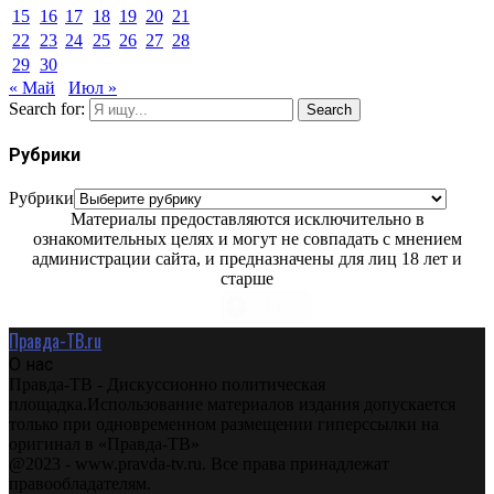
15
16
17
18
19
20
21
22
23
24
25
26
27
28
29
30
« Май
Июл »
Search for:
Search
Рубрики
Рубрики
Материалы предоставляются исключительно в
ознакомительных целях и могут не совпадать с мнением
администрации сайта, и предназначены для лиц 18 лет и
старше
Правда-ТВ.ru
О нас
Правда-ТВ - Дискуссионно политическая
площадка.Использование материалов издания допускается
только при одновременном размещении гиперссылки на
оригинал в «Правда-ТВ»
@2023 - www.pravda-tv.ru. Все права принадлежат
правообладателям.