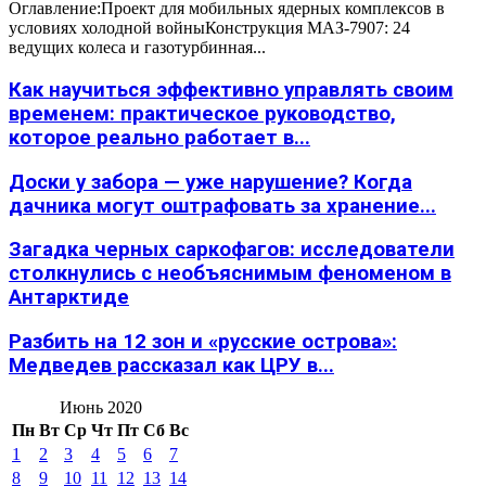
Оглавление:Проект для мобильных ядерных комплексов в
условиях холодной войныКонструкция МАЗ-7907: 24
ведущих колеса и газотурбинная...
Как научиться эффективно управлять своим
временем: практическое руководство,
которое реально работает в...
Доски у забора — уже нарушение? Когда
дачника могут оштрафовать за хранение...
Загадка черных саркофагов: исследователи
столкнулись с необъяснимым феноменом в
Антарктиде
Разбить на 12 зон и «русские острова»:
Медведев рассказал как ЦРУ в...
Июнь 2020
Пн
Вт
Ср
Чт
Пт
Сб
Вс
1
2
3
4
5
6
7
8
9
10
11
12
13
14