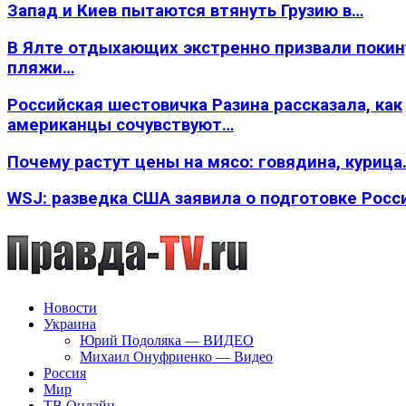
Запад и Киев пытаются втянуть Грузию в…
В Ялте отдыхающих экстренно призвали покин
пляжи…
Российская шестовичка Разина рассказала, как
американцы сочувствуют…
Почему растут цены на мясо: говядина, курица
WSJ: разведка США заявила о подготовке Росс
Новости
Украина
Юрий Подоляка — ВИДЕО
Михаил Онуфриенко — Видео
Россия
Мир
ТВ Онлайн