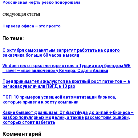
Российская нефть резко подорожала
следующая статья
Переезд офиса – это просто
По теме:
С октября самозанятым запретят работать на одного
заказчика больше 60 часов в месяц
Wildberries открыл четыре отеля в Турции под брендом WB
Travel — «всё включено» у Кемера, Сиде и Аланьи
Предприниматели жалуются на кратный рост патентов — в
регионах увеличили ПВГД в 10 раз
ТОП-10 примеров успешной автоматизации бизнеса,
которые привели к росту компании
Какие бывают франшизы: От фастфуда до онлайн-бизнеса –
разбор популярных моделей, а также рассмотрим ошибки,
которых стоит избегать
Комментарий