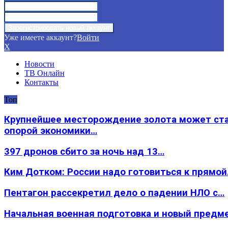
Уже имеете аккаунт?
Войти
X
Новости
ТВ Онлайн
Контакты
Топ
Крупнейшее месторождение золота может ст
опорой экономики…
397 дронов сбито за ночь над 13…
Ким Дотком: России надо готовиться к прямо
Пентагон рассекретил дело о падении НЛО с…
Начальная военная подготовка и новый предм