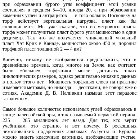
при образовании бурого угля коэффициент этой усадки
составляет в среднем 5—10, иногда 20, а при образовании
каменных углей и антрацитов — и того больше. Поскольку на
торф действует вертикальная нагрузка, пласт как бы
сплющивается. Мы уже сказали, что из метрового пласта
торфа может получиться пласт бурого угля мощностью в один
дециметр. Так что же получается: уникальный угольный
пласт Хэт-Крик в Канаде, мощностью около 450 м, породил
торфяной пласт толщиной 2 — 4 км?
Конечно, никому не возбраняется предположить, что в
древнейшие времена, когда многое на Земле, как считают,
было «больше», торфяники могли достигать таких
циклопических размеров, однако решительно никаких данных
в пользу этого нет. Мощность торфяных слоев на практике
измеряется метрами, но никогда — десятками, не говоря уже о
сотнях. Академик Д. В. Наливкин называл этот парадокс
загадочным.
Самое большое количество ископаемых углей образовалось в
конце палеозойской эры, в так называемый пермский период
235 — 285 миллионов лет назад. Для тех, кто верит
учебникам, это странно, и вот почему. В роскошных
чехословацких подарочных альбомах Аугусты и Буриана
можно видеть красочные картинки, изображающие густые,