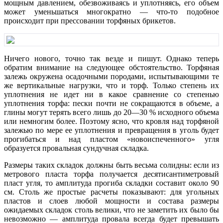
мощным давлением, обезвоживаясь и уплотняясь, его объем
может уменьшаться многократно — что-то подобное
происходит при прессовании торфяных брикетов.
Ничего нового, точно так везде и пишут. Однако теперь
обратим внимание на следующее обстоятельство. Торфяная
залежь окружена осадочными породами, испытывающими те
же вертикальные нагрузки, что и торф. Только степень их
уплотнения не идет ни в какое сравнение со степенью
уплотнения торфа: пески почти не сокращаются в объеме, а
глины могут терять всего лишь до 20—30 % исходного объема
или немногим более. Поэтому ясно, что кровля над торфяной
залежью по мере ее уплотнения и превращения в уголь будет
прогибаться и над пластом «новоиспеченного» угля
образуется провальная сундучная складка.
Размеры таких складок должны быть весьма солидны: если из
метрового пласта торфа получается десятисантиметровый
пласт угля, то амплитуда прогиба складки составит около 90
см. Столь же простые расчеты показывают: для угольных
пластов и слоев любой мощности и состава размеры
ожидаемых складок столь велики, что не заметить их было бы
невозможно — амплитуда провала всегда будет превышать