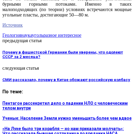
бурными горными потоками. Именно в таких
малоподходящих (по теории) условиях встречаются мощные
угольные пласты, достигающие 50—80 м.
Источник
Геология
наука
уголь
разное интересное
предыдущая статья
Почему в фашистской Германии были уверены, что одолеют
СССР за 2 месяца?
следующая статья
СМИ рассказало, почему в Китае обожают российскую колбасу
По теме:
Пентагон рассекретил дело о падении НЛО с человеческим
телом внутри
Ученые: Население Земли нужно уменьшить более чем вдвое
«На Луне было три корабля — но нам приказали молчать»:
Что рассказала бывшая сотрудница подрядчика НАСА