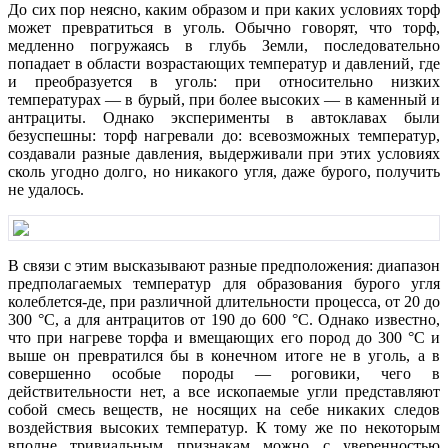
До сих пор неясно, каким образом и при каких условиях торф
может превратиться в уголь. Обычно говорят, что торф,
медленно погружаясь в глубь Земли, последовательно
попадает в области возрастающих температур и давлений, где
и преобразуется в уголь: при относительно низких
температурах — в бурый, при более высоких — в каменный и
антрациты. Однако эксперименты в автоклавах были
безуспешны: торф нагревали до: всевозможных температур,
создавали разные давления, выдерживали при этих условиях
сколь угодно долго, но никакого угля, даже бурого, получить
не удалось.
В связи с этим высказывают разные предположения: диапазон
предполагаемых температур для образования бурого угля
колеблется-де, при различной длительности процесса, от 20 до
300 °С, а для антрацитов от 190 до 600 °С. Однако известно,
что при нагреве торфа и вмещающих его пород до 300 °С и
выше он превратился бы в конечном итоге не в уголь, а в
совершенно особые породы — роговики, чего в
действительности нет, а все ископаемые угли представляют
собой смесь веществ, не носящих на себе никаких следов
воздействия высоких температур. К тому же по некоторым
вполне тривиальным признакам можно с уверенностью