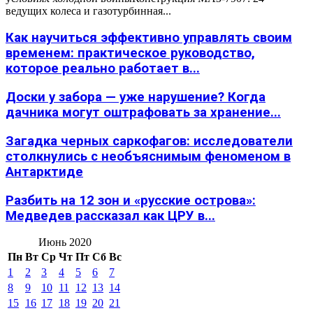
ведущих колеса и газотурбинная...
Как научиться эффективно управлять своим
временем: практическое руководство,
которое реально работает в...
Доски у забора — уже нарушение? Когда
дачника могут оштрафовать за хранение...
Загадка черных саркофагов: исследователи
столкнулись с необъяснимым феноменом в
Антарктиде
Разбить на 12 зон и «русские острова»:
Медведев рассказал как ЦРУ в...
Июнь 2020
Пн
Вт
Ср
Чт
Пт
Сб
Вс
1
2
3
4
5
6
7
8
9
10
11
12
13
14
15
16
17
18
19
20
21