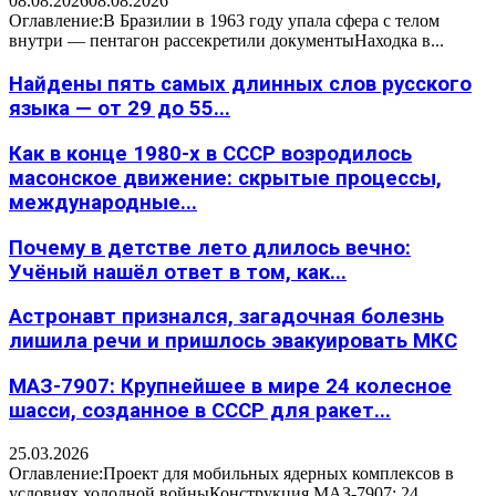
08.08.2026
08.08.2026
Оглавление:В Бразилии в 1963 году упала сфера с телом
внутри — пентагон рассекретили документыНаходка в...
Найдены пять самых длинных слов русского
языка — от 29 до 55...
Как в конце 1980-х в СССР возродилось
масонское движение: скрытые процессы,
международные...
Почему в детстве лето длилось вечно:
Учёный нашёл ответ в том, как...
Астронавт признался, загадочная болезнь
лишила речи и пришлось эвакуировать МКС
МАЗ-7907: Крупнейшее в мире 24 колесное
шасси, созданное в СССР для ракет...
25.03.2026
Оглавление:Проект для мобильных ядерных комплексов в
условиях холодной войныКонструкция МАЗ-7907: 24