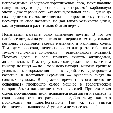
непроходимые хвощево-папоротниковые леса, покрывавшие
нашу планету в предшествовавшую пермской карбоновую
эпоху. Даже термин есть: «каменноугольный лес». Однако до
сих пор никто толком не ответил на вопрос, почему этот лес,
несмотря на свое название, не дал такого количества углей,
как засушливая и растительно бедная пермь.
Попытаемся развеять одно удивление другим. В тот же
наиболее щедрый на угли пермский период в тех же угольных
регионах зародились залежи каменных и калийных солей.
Там, где много соли, ничего не растет или растет с большим
трудом (вспомните солончаки — разновидность пустыни).
Поэтому уголь и соль принято считать антиподами,
антагонистами. Там, где уголь, соли делать нечего, ее там
никогда не ищут — но… то и дело находят! Многие крупные
угольные месторождения — в Донбассе, Днепровском
бассейне, в восточной Германии — буквально сидят на
соляных куполах. В пермское время (и этого никто не
оспаривает) произошло самое мощное в геологической
истории Земли накопление каменных солей. Принята такая
схема: иссушающий зной, испаряется вода лагун и заливов, и
соли осаждаются из рассолов, подобно тому, как это
происходит на Кара-Богаз-Голе. Где уж тут взяться
ботанической пышности. А угли тем не менее взялись!