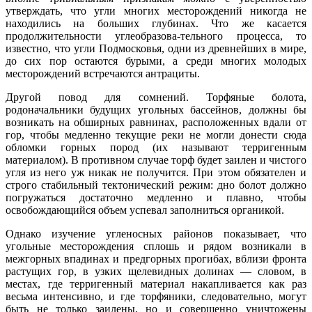
утверждать, что угли многих месторождений никогда не
находились на больших глубинах. Что же касается
продолжительности углеобразова-тельного процесса, то
известно, что угли Подмосковья, одни из древнейших в мире,
до сих пор остаются бурыми, а среди многих молодых
месторождений встречаются антрациты.
Другой повод для сомнений. Торфяные болота,
родоначальники будущих угольных бассейнов, должны бы
возникать на обширных равнинах, расположенных вдали от
гор, чтобы медленно текущие реки не могли донести сюда
обломки горных пород (их называют терригенным
материалом). В противном случае торф будет заилен и чистого
угля из него уж никак не получится. При этом обязателен и
строго стабильный тектонический режим: дно болот должно
погружаться достаточно медленно и плавно, чтобы
освобождающийся объем успевал заполниться органикой.
Однако изучение угленосных районов показывает, что
угольные месторождения сплошь и рядом возникали в
межгорных впадинах и предгорных прогибах, вблизи фронта
растущих гор, в узких щелевидных долинах — словом, в
местах, где терригенный материал накапливается как раз
весьма интенсивно, и где торфяники, следовательно, могут
быть не только заилены, но и совершенно уничтожены