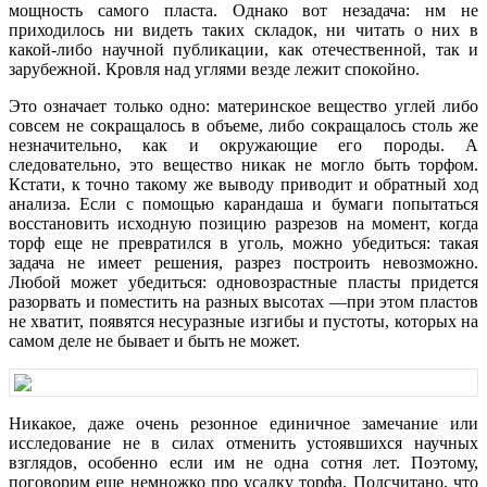
мощность самого пласта. Однако вот незадача: нм не
приходилось ни видеть таких складок, ни читать о них в
какой-либо научной публикации, как отечественной, так и
зарубежной. Кровля над углями везде лежит спокойно.
Это означает только одно: материнское вещество углей либо
совсем не сокращалось в объеме, либо сокращалось столь же
незначительно, как и окружающие его породы. А
следовательно, это вещество никак не могло быть торфом.
Кстати, к точно такому же выводу приводит и обратный ход
анализа. Если с помощью карандаша и бумаги попытаться
восстановить исходную позицию разрезов на момент, когда
торф еще не превратился в уголь, можно убедиться: такая
задача не имеет решения, разрез построить невозможно.
Любой может убедиться: одновозрастные пласты придется
разорвать и поместить на разных высотах —при этом пластов
не хватит, появятся несуразные изгибы и пустоты, которых на
самом деле не бывает и быть не может.
Никакое, даже очень резонное единичное замечание или
исследование не в силах отменить устоявшихся научных
взглядов, особенно если им не одна сотня лет. Поэтому,
поговорим еще немножко про усадку торфа. Подсчитано, что