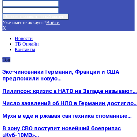
Уже имеете аккаунт?
Войти
X
Новости
ТВ Онлайн
Контакты
Топ
Экс-чиновники Германии, Франции и США
предложили новую…
Пилипсон: кризис в НАТО на Западе называют…
Число заявлений об НЛО в Германии достигло
Мухи в еде и ржавая сантехника сломанные…
В зону СВО поступит новейший боеприпас
«Куб-10МЭ»…