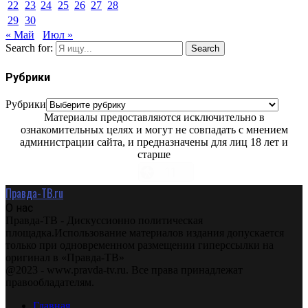
22
23
24
25
26
27
28
29
30
« Май
Июл »
Search for:
Search
Рубрики
Рубрики
Материалы предоставляются исключительно в
ознакомительных целях и могут не совпадать с мнением
администрации сайта, и предназначены для лиц 18 лет и
старше
Правда-ТВ.ru
О нас
Правда-ТВ - Дискуссионно политическая
площадка.Использование материалов издания допускается
только при одновременном размещении гиперссылки на
оригинал в «Правда-ТВ»
@2023 - www.pravda-tv.ru. Все права принадлежат
правообладателям.
Главная