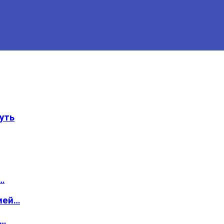
уть
…
ией…
о…