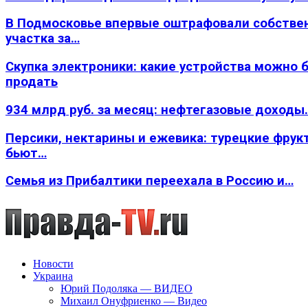
В Подмосковье впервые оштрафовали собстве
участка за…
Скупка электроники: какие устройства можно 
продать
934 млрд руб. за месяц: нефтегазовые доходы
Персики, нектарины и ежевика: турецкие фрук
бьют…
Семья из Прибалтики переехала в Россию и…
Новости
Украина
Юрий Подоляка — ВИДЕО
Михаил Онуфриенко — Видео