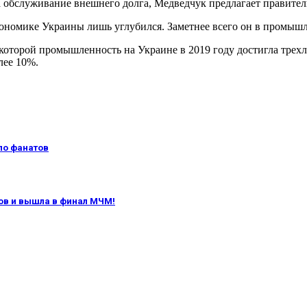
а обслуживание внешнего долга, Медведчук предлагает правитель
ономике Украины лишь углубился. Заметнее всего он в промышл
о которой промышленность на Украине в 2019 году достигла тре
лее 10%.
ло фанатов
ов и вышла в финал МЧМ!