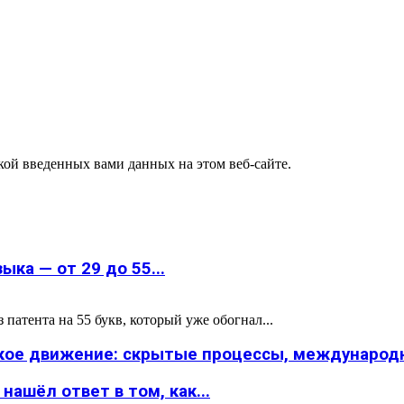
ткой введенных вами данных на этом веб-сайте.
ка — от 29 до 55...
атента на 55 букв, который уже обогнал...
ское движение: скрытые процессы, международн
ашёл ответ в том, как...