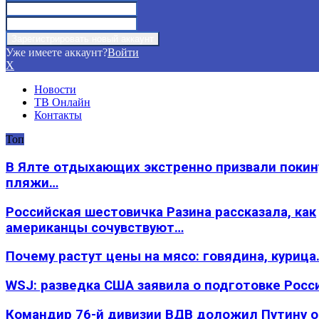
Уже имеете аккаунт?
Войти
X
Новости
ТВ Онлайн
Контакты
Топ
В Ялте отдыхающих экстренно призвали покин
пляжи…
Российская шестовичка Разина рассказала, как
американцы сочувствуют…
Почему растут цены на мясо: говядина, курица
WSJ: разведка США заявила о подготовке Росс
Командир 76-й дивизии ВДВ доложил Путину 