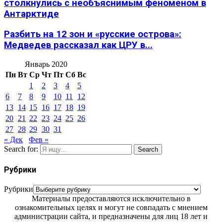
столкнулись с необъяснимым феноменом в
Антарктиде
Разбить на 12 зон и «русские острова»:
Медведев рассказал как ЦРУ в...
Январь 2020
Пн
Вт
Ср
Чт
Пт
Сб
Вс
1
2
3
4
5
6
7
8
9
10
11
12
13
14
15
16
17
18
19
20
21
22
23
24
25
26
27
28
29
30
31
« Дек
Фев »
Search for:
Search
Рубрики
Рубрики
Материалы предоставляются исключительно в
ознакомительных целях и могут не совпадать с мнением
администрации сайта, и предназначены для лиц 18 лет и