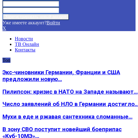
Уже имеете аккаунт?
Войти
X
Новости
ТВ Онлайн
Контакты
Топ
Экс-чиновники Германии, Франции и США
предложили новую…
Пилипсон: кризис в НАТО на Западе называют…
Число заявлений об НЛО в Германии достигло
Мухи в еде и ржавая сантехника сломанные…
В зону СВО поступит новейший боеприпас
«Куб-10МЭ»…