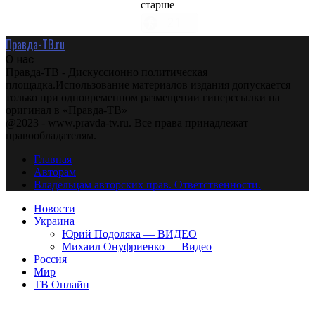
старше
Правда-ТВ.ru
О нас
Правда-ТВ - Дискуссионно политическая
площадка.Использование материалов издания допускается
только при одновременном размещении гиперссылки на
оригинал в «Правда-ТВ»
@2023 - www.pravda-tv.ru. Все права принадлежат
правообладателям.
Главная
Авторам
Владельцам авторских прав. Ответственности.
Новости
Украина
Юрий Подоляка — ВИДЕО
Михаил Онуфриенко — Видео
Россия
Мир
ТВ Онлайн