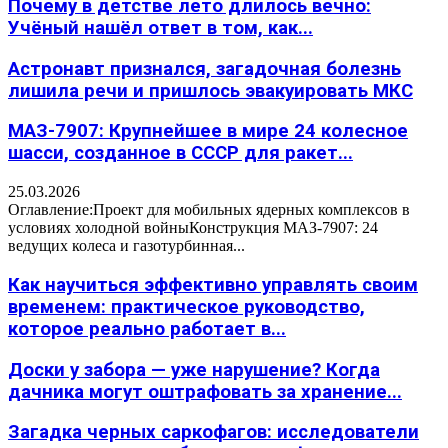
Почему в детстве лето длилось вечно:
Учёный нашёл ответ в том, как...
Астронавт признался, загадочная болезнь
лишила речи и пришлось эвакуировать МКС
МАЗ-7907: Крупнейшее в мире 24 колесное
шасси, созданное в СССР для ракет...
25.03.2026
Оглавление:Проект для мобильных ядерных комплексов в
условиях холодной войныКонструкция МАЗ-7907: 24
ведущих колеса и газотурбинная...
Как научиться эффективно управлять своим
временем: практическое руководство,
которое реально работает в...
Доски у забора — уже нарушение? Когда
дачника могут оштрафовать за хранение...
Загадка черных саркофагов: исследователи