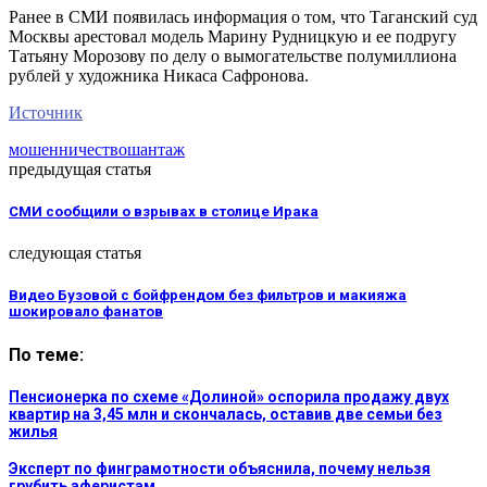
Ранее в СМИ появилась информация о том, что Таганский суд
Москвы арестовал модель Марину Рудницкую и ее подругу
Татьяну Морозову по делу о вымогательстве полумиллиона
рублей у художника Никаса Сафронова.
Источник
мошенничество
шантаж
предыдущая статья
СМИ сообщили о взрывах в столице Ирака
следующая статья
Видео Бузовой с бойфрендом без фильтров и макияжа
шокировало фанатов
По теме:
Пенсионерка по схеме «Долиной» оспорила продажу двух
квартир на 3,45 млн и скончалась, оставив две семьи без
жилья
Эксперт по финграмотности объяснила, почему нельзя
грубить аферистам