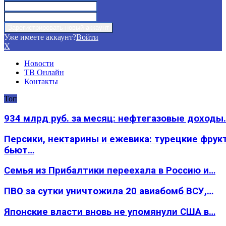
Уже имеете аккаунт?
Войти
X
Новости
ТВ Онлайн
Контакты
Топ
934 млрд руб. за месяц: нефтегазовые доходы
Персики, нектарины и ежевика: турецкие фрук
бьют…
Семья из Прибалтики переехала в Россию и…
ПВО за сутки уничтожила 20 авиабомб ВСУ,…
Японские власти вновь не упомянули США в…