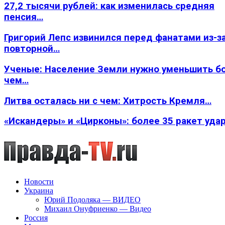
27,2 тысячи рублей: как изменилась средняя
пенсия…
Григорий Лепс извинился перед фанатами из-з
повторной…
Ученые: Население Земли нужно уменьшить б
чем…
Литва осталась ни с чем: Хитрость Кремля…
«Искандеры» и «Цирконы»: более 35 ракет уда
Новости
Украина
Юрий Подоляка — ВИДЕО
Михаил Онуфриенко — Видео
Россия