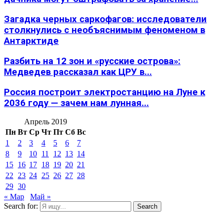
Загадка черных саркофагов: исследователи
столкнулись с необъяснимым феноменом в
Антарктиде
Разбить на 12 зон и «русские острова»:
Медведев рассказал как ЦРУ в...
Россия построит электростанцию на Луне к
2036 году — зачем нам лунная...
Апрель 2019
Пн
Вт
Ср
Чт
Пт
Сб
Вс
1
2
3
4
5
6
7
8
9
10
11
12
13
14
15
16
17
18
19
20
21
22
23
24
25
26
27
28
29
30
« Мар
Май »
Search for:
Search