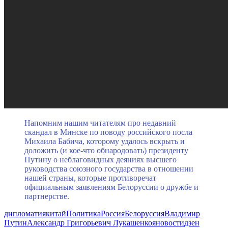
Напомним нашим читателям про недавний
скандал в Минске по поводу российского посла
Михаила Бабича, которому удалось вскрыть и
доложить (и кое-что обнародовать) президенту
Путину о неблаговидных деяниях высшего
руководства союзного государства в отношении
нашей страны, которые противоречат
официальным заявлениям Белоруссии о дружбе и
партнерстве.
дипломатия
китай
Политика
Россия
Белоруссия
Владимир
Путин
Александр Григорьевич Лукашенко
яновости
дзен