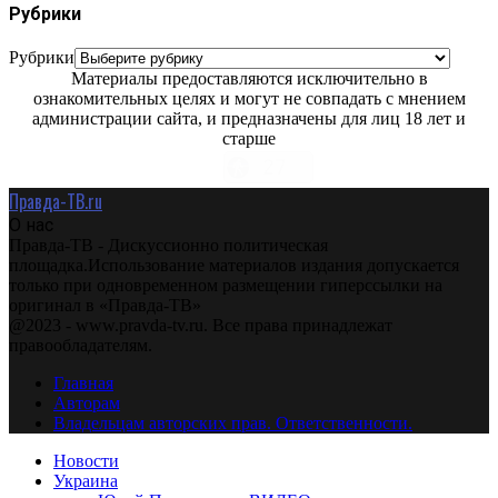
Рубрики
Рубрики
Материалы предоставляются исключительно в
ознакомительных целях и могут не совпадать с мнением
администрации сайта, и предназначены для лиц 18 лет и
старше
Правда-ТВ.ru
О нас
Правда-ТВ - Дискуссионно политическая
площадка.Использование материалов издания допускается
только при одновременном размещении гиперссылки на
оригинал в «Правда-ТВ»
@2023 - www.pravda-tv.ru. Все права принадлежат
правообладателям.
Главная
Авторам
Владельцам авторских прав. Ответственности.
Новости
Украина