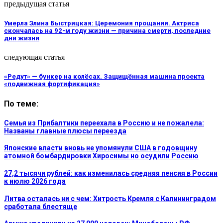
предыдущая статья
Умерла Элина Быстрицкая: Церемония прощания. Актриса
скончалась на 92-м году жизни — причина смерти, последние
дни жизни
следующая статья
«Редут» — бункер на колёсах. Защищённая машина проекта
«подвижная фортификация»
По теме:
Семья из Прибалтики переехала в Россию и не пожалела:
Названы главные плюсы переезда
Японские власти вновь не упомянули США в годовщину
атомной бомбардировки Хиросимы но осудили Россию
27,2 тысячи рублей: как изменилась средняя пенсия в России
к июлю 2026 года
Литва осталась ни с чем: Хитрость Кремля с Калининградом
сработала блестяще