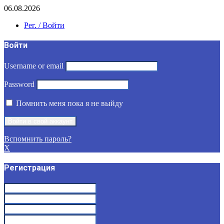
06.08.2026
Рег. / Войти
Войти
Username or email
Password
Помнить меня пока я не выйду
Вспомнить пароль?
X
Регистрация