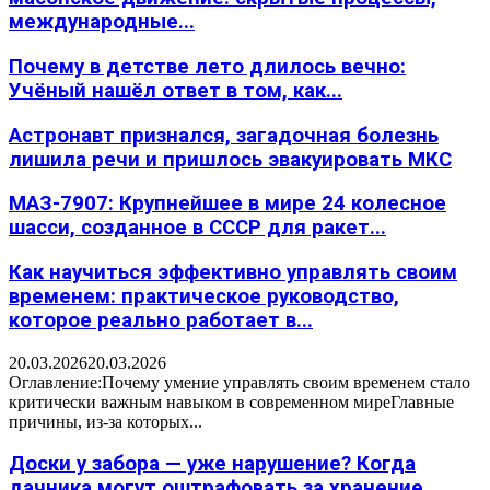
международные...
Почему в детстве лето длилось вечно:
Учёный нашёл ответ в том, как...
Астронавт признался, загадочная болезнь
лишила речи и пришлось эвакуировать МКС
МАЗ-7907: Крупнейшее в мире 24 колесное
шасси, созданное в СССР для ракет...
Как научиться эффективно управлять своим
временем: практическое руководство,
которое реально работает в...
20.03.2026
20.03.2026
Оглавление:Почему умение управлять своим временем стало
критически важным навыком в современном миреГлавные
причины, из-за которых...
Доски у забора — уже нарушение? Когда
дачника могут оштрафовать за хранение...