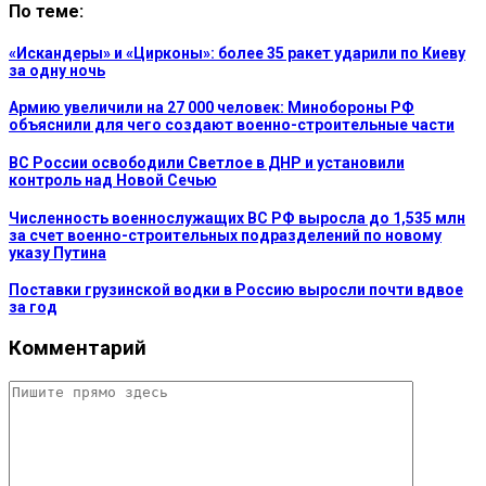
По теме:
«Искандеры» и «Цирконы»: более 35 ракет ударили по Киеву
за одну ночь
Армию увеличили на 27 000 человек: Минобороны РФ
объяснили для чего создают военно-строительные части
ВС России освободили Светлое в ДНР и установили
контроль над Новой Сечью
Численность военнослужащих ВС РФ выросла до 1,535 млн
за счет военно-строительных подразделений по новому
указу Путина
Поставки грузинской водки в Россию выросли почти вдвое
за год
Комментарий