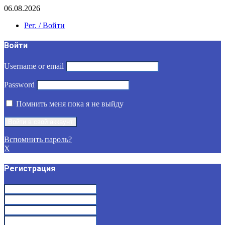
06.08.2026
Рег. / Войти
Войти
Username or email
Password
Помнить меня пока я не выйду
Вспомнить пароль?
X
Регистрация