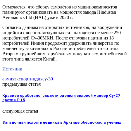
Отмечается, что сборку самолётов из машинокомплектов
планируют организовать на мощностях завода Hindustan
Aeronautics Ltd (HAL) уже в 2020 г.
Согласно данным из открытых источников, на вооружении
индийских военно-воздушных сил находится не менее 250
истребителей Су-30МКИ. После отгрузки партии из 18
истребителей Индия продолжит удерживать лидерство по
количеству заказанных в России истребителей этого типа.
Вторым крупнейшим зарубежным покупателем истребителей
этого типа является Китай.
Источник
армия
экспорт
индия
су-30
предыдущая статья
Красиво сработано: соцсети оценили силовой маневр Су-27
против F-15
следующая статья
Загадочная полость ледника в Арктике обеспокоила ученых