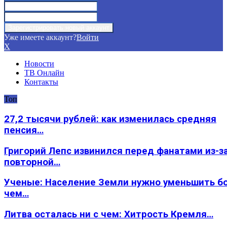
Уже имеете аккаунт?
Войти
X
Новости
ТВ Онлайн
Контакты
Топ
27,2 тысячи рублей: как изменилась средняя
пенсия…
Григорий Лепс извинился перед фанатами из-з
повторной…
Ученые: Население Земли нужно уменьшить б
чем…
Литва осталась ни с чем: Хитрость Кремля…