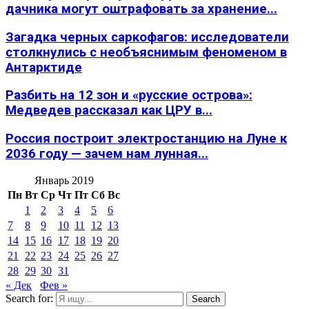
дачника могут оштрафовать за хранение...
Загадка черных саркофагов: исследователи
столкнулись с необъяснимым феноменом в
Антарктиде
Разбить на 12 зон и «русские острова»:
Медведев рассказал как ЦРУ в...
Россия построит электростанцию на Луне к
2036 году — зачем нам лунная...
Январь 2019
Пн
Вт
Ср
Чт
Пт
Сб
Вс
1
2
3
4
5
6
7
8
9
10
11
12
13
14
15
16
17
18
19
20
21
22
23
24
25
26
27
28
29
30
31
« Дек
Фев »
Search for:
Search