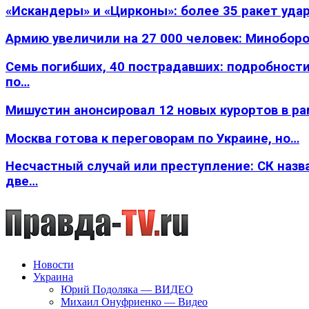
«Искандеры» и «Цирконы»: более 35 ракет уда
Армию увеличили на 27 000 человек: Минобор
Семь погибших, 40 пострадавших: подробности
по…
Мишустин анонсировал 12 новых курортов в р
Москва готова к переговорам по Украине, но…
Несчастный случай или преступление: СК назв
две…
Новости
Украина
Юрий Подоляка — ВИДЕО
Михаил Онуфриенко — Видео