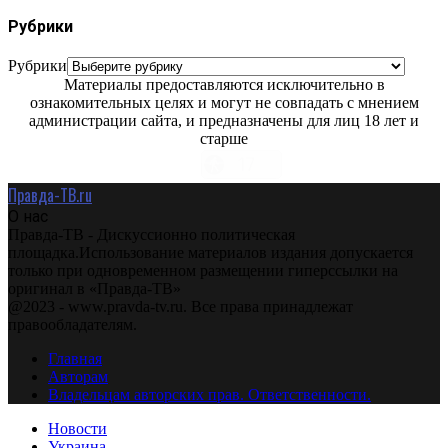
Рубрики
Рубрики
Материалы предоставляются исключительно в
ознакомительных целях и могут не совпадать с мнением
администрации сайта, и предназначены для лиц 18 лет и
старше
Правда-ТВ.ru
О нас
Правда-ТВ - Дискуссионно политическая
площадка.Использование материалов издания допускается
только при одновременном размещении гиперссылки на
оригинал в «Правда-ТВ»
@2023 - www.pravda-tv.ru. Все права принадлежат
правообладателям.
Главная
Авторам
Владельцам авторских прав. Ответственности.
Новости
Украина