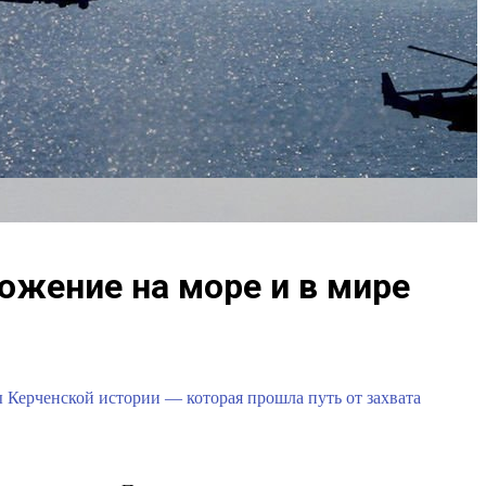
ожение на море и в мире
 Керченской истории — которая прошла путь от захвата