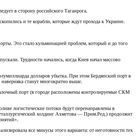
ледует в сторону российского Таганрога.
скопились и те корабли, которые ждут прохода к Украине.
орты. Это стало кульминацией проблем, который и до того
пускали. Трудности начались, когда Киев начал массово
полумиллиарда долларов убытка. При этом Бердянский порт в
 наверняка станут многократно выше.
евалочный порт (в городе расположены контролируемые СКМ
оливе логистические потоки будут перенаправлены в
еталлургический холдинг Ахметова — Прим.Ред.) продолжит
риятий».
ализировала все минусы этого варианта: от неготовности тех