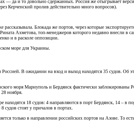
вах — да и то довольно сдержанных. Россия же отыгрывает вер
ерез Керченский пролив действительно много вопросов).
 рассказывала. Блокада же портов, через которые экспортирует
Рината Ахметова, топ-менеджеров которого недавно внесли в с
нко и в расколе оппозиции.
вском море для Украины.
Россией. В ожидании на вход и выход находятся 35 судов. Об э
вского моря Мариуполь и Бердянск фактически заблокированы Р
 28 ноября.
 находятся 18 судов: 4 направляются в порт Бердянск, 14 – в п
8 судов стоят у причалов в портах.
ется только в направлении российских портов на Азове. То ест