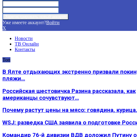
Уже имеете аккаунт?
Войти
X
Новости
ТВ Онлайн
Контакты
Топ
В Ялте отдыхающих экстренно призвали покин
пляжи…
Российская шестовичка Разина рассказала, как
американцы сочувствуют…
Почему растут цены на мясо: говядина, курица
WSJ: разведка США заявила о подготовке Росс
Командир 76-й дивизии ВДВ доложил Путину 