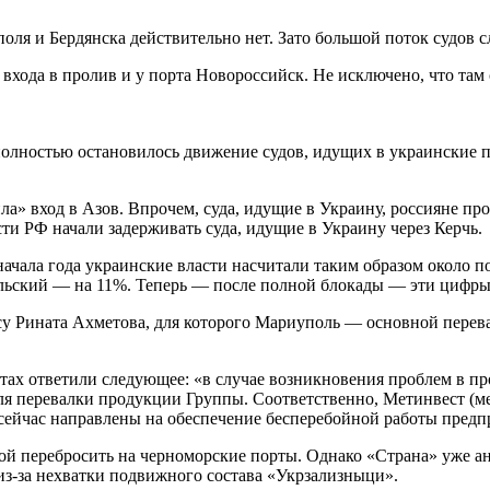
поля и Бердянска действительно нет. Зато большой поток судов с
входа в пролив и у порта Новороссийск. Не исключено, что там 
полностью остановилось движение судов, идущих в украинские п
» вход в Азов. Впрочем, суда, идущие в Украину, россияне про
ти РФ начали задерживать суда, идущие в Украину через Керчь.
начала года украинские власти насчитали таким образом около 
ольский — на 11%. Теперь — после полной блокады — эти цифры
есу Рината Ахметова, для которого Мариуполь — основной пер
тах ответили следующее: «в случае возникновения проблем в пр
я перевалки продукции Группы. Соответственно, Метинвест (м
 сейчас направлены на обеспечение бесперебойной работы предп
ой перебросить на черноморские порты. Однако «Страна» уже ан
из-за нехватки подвижного состава «Укрзализныци».