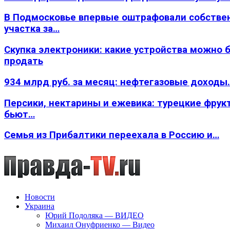
В Подмосковье впервые оштрафовали собстве
участка за…
Скупка электроники: какие устройства можно 
продать
934 млрд руб. за месяц: нефтегазовые доходы
Персики, нектарины и ежевика: турецкие фрук
бьют…
Семья из Прибалтики переехала в Россию и…
Новости
Украина
Юрий Подоляка — ВИДЕО
Михаил Онуфриенко — Видео