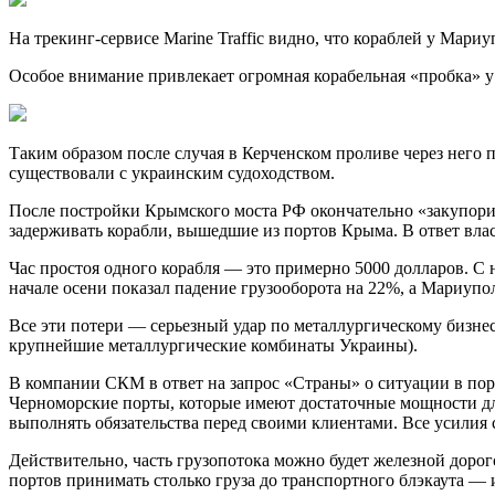
На трекинг-сервисе Marine Traffic видно, что кораблей у Мариу
Особое внимание привлекает огромная корабельная «пробка» у 
Таким образом после случая в Керченском проливе через него 
существовали с украинским судоходством.
После постройки Крымского моста РФ окончательно «закупорила
задерживать корабли, вышедшие из портов Крыма. В ответ влас
Час простоя одного корабля — это примерно 5000 долларов. С 
начале осени показал падение грузооборота на 22%, а Мариуп
Все эти потери — серьезный удар по металлургическому бизн
крупнейшие металлургические комбинаты Украины).
В компании СКМ в ответ на запрос «Страны» о ситуации в пор
Черноморские порты, которые имеют достаточные мощности дл
выполнять обязательства перед своими клиентами. Все усилия
Действительно, часть грузопотока можно будет железной дорог
портов принимать столько груза до транспортного блэкаута — 