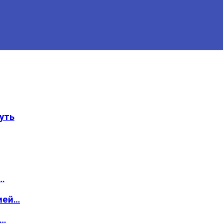
уть
…
ией…
о…