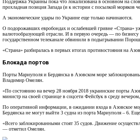
Поддержка Украины пока что локализована в основном на сло
прохладная позиция Запада (и к истории с посылкой моряков ч
А экономические удары по Украине еще только начинаются.
О подорожавших евробондах и ослабевшей гривне «Страна» уже
валютообразующей отрасли. И в первую очередь — по бизнесу 
государственном телеканале обвинили в подыгрывании Пороше
«Страна» разбиралась в первых итогах противостояния на Азо
Блокада портов
Порты Мариуполя и Бердянска в Азовском море заблокированы 
Владимир Омелян.
«По состоянию на вечер 28 ноября 2018 украинские порты Азо
министр на своей странице в соцсети Фейсбук в среду вечером,
По оперативной информации, в ожидании входа в Азовское море
Бердянска не могут выйти 3 судна из порта Мариуполя – 6. Еще 
«Всего заблокированными стоят 35 судов. Движение осуществля
— отметил Омелян.